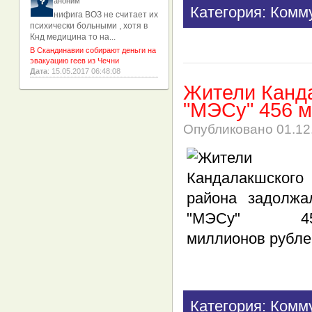
аноним
Категория: Комм
нифига ВОЗ не считает их
психически больными , хотя в
Кнд медицина то на...
В Скандинавии собирают деньги на
эвакуацию геев из Чечни
Дата
: 15.05.2017 06:48:08
Жители Канд
"МЭСу" 456 
Опубликовано
01.12
Категория: Комм