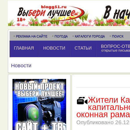
РЕКЛАМА НА САЙТЕ
ПОГОДА
КАТАЛОГИ ГОРОДА
ПОИСК
ВОПРОС-ОТ
ГЛАВНАЯ
НОВОСТИ
СТАТЬИ
открытые письм
Новости
Жители Ка
капитальн
оконная рама
Опубликовано
26.12