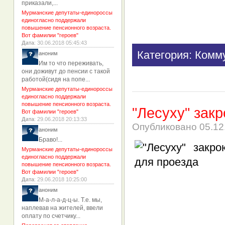
приказали,...
Мурманские депутаты-единороссы
единогласно поддержали
повышение пенсионного возраста.
Вот фамилии "героев"
Дата
: 30.06.2018 05:45:43
Категория: Комм
аноним
Им то что переживать,
они доживут до пенсии с такой
работой(сидя на попе...
Мурманские депутаты-единороссы
единогласно поддержали
повышение пенсионного возраста.
"Лесуху" зак
Вот фамилии "героев"
Дата
: 29.06.2018 20:13:33
Опубликовано
05.12
аноним
Браво!...
Мурманские депутаты-единороссы
единогласно поддержали
повышение пенсионного возраста.
Вот фамилии "героев"
Дата
: 29.06.2018 10:25:00
аноним
М-а-л-а-д-ц-ы. Т.е. мы,
наплевав на жителей, ввели
оплату по счетчику...