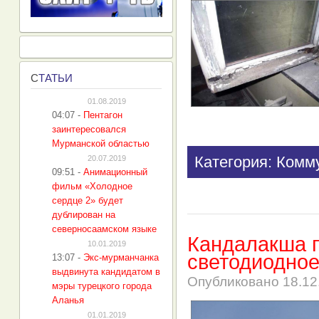
С
ТАТЬИ
01.08.2019
04:07
-
Пентагон
заинтересовался
Мурманской областью
Категория: Комм
20.07.2019
09:51
-
Анимационный
фильм «Холодное
сердце 2» будет
дублирован на
северносаамском языке
Кандалакша 
10.01.2019
светодиодно
13:07
-
Экс-мурманчанка
выдвинута кандидатом в
Опубликовано
18.12
мэры турецкого города
Аланья
01.01.2019