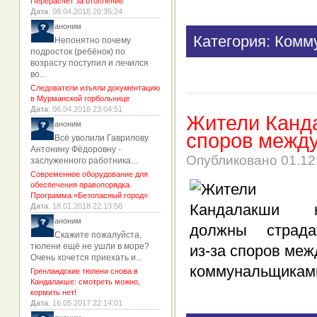
Перерасчет за отопление
Дата
: 08.04.2018 20:35:24
аноним
Категория: Комм
Непонятно почему
подросток (ребёнок) по
возрасту поступил и лечился
во...
Следователи изъяли документацию
в Мурманской горбольнице
Дата
: 06.04.2018 23:04:51
Жители Канда
аноним
споров межд
Всё уволили Гаврилову
Антонину Фёдоровну -
Опубликовано
01.12
заслуженного работника...
Современное оборудование для
обеспечения правопорядка.
Программа «Безопасный город»
Дата
: 18.01.2018 22:13:56
аноним
Скажите пожалуйста,
тюлени ещё не ушли в море?
Очень хочется приехать и...
Гренландские тюлени снова в
Кандалакше: смотреть можно,
кормить нет!
Дата
: 16.05.2017 22:14:01