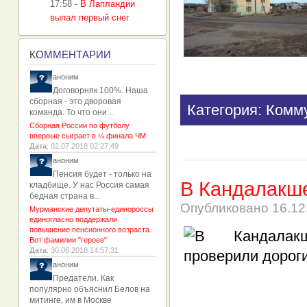
17:58
-
В Лапландии
выпал первый снег
К
ОММЕНТАРИИ
аноним
Договорняк 100%. Наша
сборная - это дворовая
Категория: Комм
команда. То что они...
Сборная России по футболу
впервые сыграет в ¼ финала ЧМ
Дата
: 02.07.2018 02:27:49
аноним
Пенсия будет - только на
В Кандалакше
кладбище. У нас Россия самая
бедная страна в...
Опубликовано
16.12
Мурманские депутаты-единороссы
единогласно поддержали
повышение пенсионного возраста.
Вот фамилии "героев"
Дата
: 30.06.2018 14:57:31
аноним
Предатели. Как
популярно объяснил Белов на
митинге, им в Москве