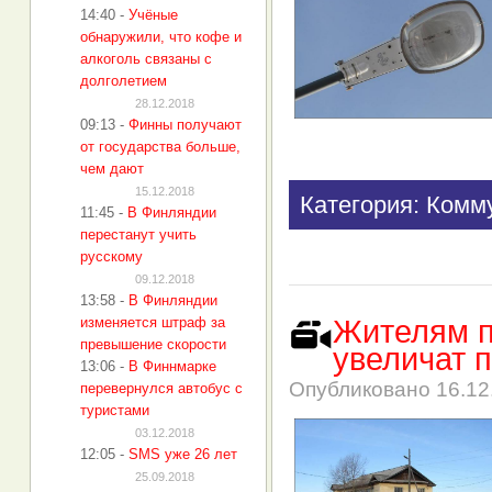
14:40
-
Учёные
обнаружили, что кофе и
алкоголь связаны с
долголетием
28.12.2018
09:13
-
Финны получают
от государства больше,
чем дают
15.12.2018
Категория: Комм
11:45
-
В Финляндии
перестанут учить
русскому
09.12.2018
13:58
-
В Финляндии
изменяется штраф за
Жителям п
превышение скорости
увеличат 
13:06
-
В Финнмарке
Опубликовано
16.12
перевернулся автобус с
туристами
03.12.2018
12:05
-
SMS уже 26 лет
25.09.2018