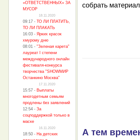
«ОТВЕТСТВЕННЫХ» ЗА
собрать материал
МУСОР
18.11.2020
09:17
-
ТО ЛИ ПЛАТИТЬ,
ТО ЛИ ПЛАКАТЬ
16:03
-
Ярких красок
хмурому дню
08:01
-
"Зеленая карета"
лауреат I степени
международного онлайн
фестиваля-конкурса
творчества "SHOWMИР
Останкино Москва"
17.11.2020
15:57
-
Выплаты
многодетным семьям
продлены без заявлений
12:54
-
За
соцподдержкой только в
маске
16.11.2020
А тем време
18:50
-
На детских