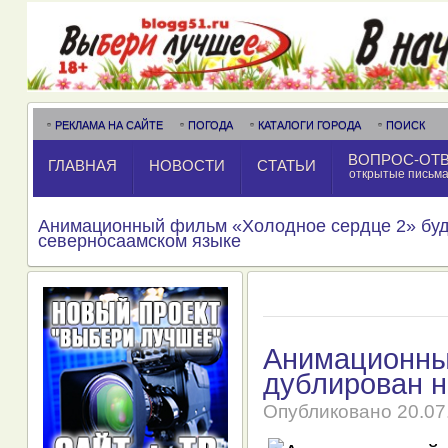
РЕКЛАМА НА САЙТЕ
ПОГОДА
КАТАЛОГИ ГОРОДА
ПОИСК
ВОПРОС-ОТ
ГЛАВНАЯ
НОВОСТИ
СТАТЬИ
открытые письм
Анимационный фильм «Холодное сердце 2» буд
северносаамском языке
Анимационны
дублирован н
Опубликовано
20.07