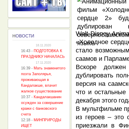
Walt Disney Anim
Н
ОВОСТИ
«Холодное сердц
18.11.2020
стало возможным
16:43
-
ПОДГОТОВКА К
ПРАЗДНИКУ НАЧАЛАСЬ
саамов и Парламе
17.11.2020
Вскоре должен 
16:39
-
Мать знаменитого
поэта Заполярья,
дублировать пол
проживающая в
версия на саамск
Кандалакше, влачит
что и остальные
жалкое существование
10:37
-
Кандалакшанин
декабря этого год
осужден за совершение
В мультфильме пр
кражи с банковского
счета
из героев – это
12:18
-
МИНПРИРОДЫ
приезжали в Фи
ИЩЕТ