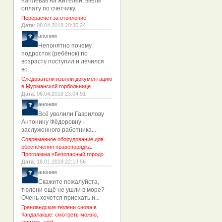
наплевав на жителей, ввели
оплату по счетчику...
Перерасчет за отопление
Дата
: 08.04.2018 20:35:24
аноним
Непонятно почему
подросток (ребёнок) по
возрасту поступил и лечился
во...
Следователи изъяли документацию
в Мурманской горбольнице
Дата
: 06.04.2018 23:04:51
аноним
Всё уволили Гаврилову
Антонину Фёдоровну -
заслуженного работника...
Современное оборудование для
обеспечения правопорядка.
Программа «Безопасный город»
Дата
: 18.01.2018 22:13:56
аноним
Скажите пожалуйста,
тюлени ещё не ушли в море?
Очень хочется приехать и...
Гренландские тюлени снова в
Кандалакше: смотреть можно,