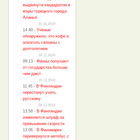
выдвинута кандидатом в
мэры турецкого города
Аланья
01.01.2019
14:40
-
Учёные
обнаружили, что кофе и
алкоголь связаны с
долголетием
28.12.2018
09:13
-
Финны получают
от государства больше,
чем дают
15.12.2018
11:45
-
В Финляндии
перестанут учить
русскому
09.12.2018
13:58
-
В Финляндии
изменяется штраф за
превышение скорости
13:06
-
В Финнмарке
перевернулся автобус с