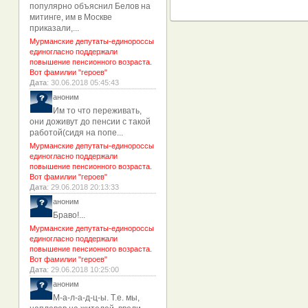
популярно объяснил Белов на
митинге, им в Москве
приказали,...
Мурманские депутаты-единороссы
единогласно поддержали
повышение пенсионного возраста.
Вот фамилии "героев"
Дата
: 30.06.2018 05:45:43
аноним
Им то что переживать,
они доживут до пенсии с такой
работой(сидя на попе...
Мурманские депутаты-единороссы
единогласно поддержали
повышение пенсионного возраста.
Вот фамилии "героев"
Дата
: 29.06.2018 20:13:33
аноним
Браво!...
Мурманские депутаты-единороссы
единогласно поддержали
повышение пенсионного возраста.
Вот фамилии "героев"
Дата
: 29.06.2018 10:25:00
аноним
М-а-л-а-д-ц-ы. Т.е. мы,