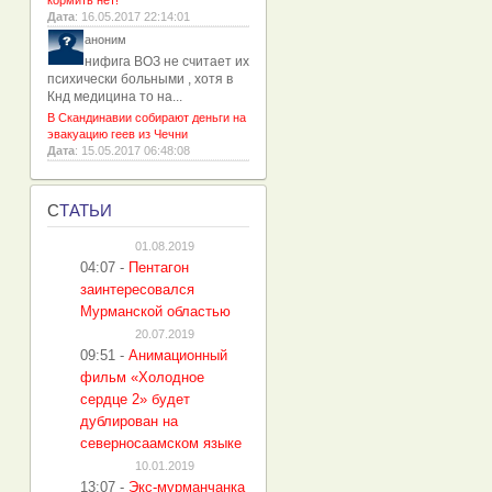
кормить нет!
Дата
: 16.05.2017 22:14:01
аноним
нифига ВОЗ не считает их
психически больными , хотя в
Кнд медицина то на...
В Скандинавии собирают деньги на
эвакуацию геев из Чечни
Дата
: 15.05.2017 06:48:08
С
ТАТЬИ
01.08.2019
04:07
-
Пентагон
заинтересовался
Мурманской областью
20.07.2019
09:51
-
Анимационный
фильм «Холодное
сердце 2» будет
дублирован на
северносаамском языке
10.01.2019
13:07
-
Экс-мурманчанка