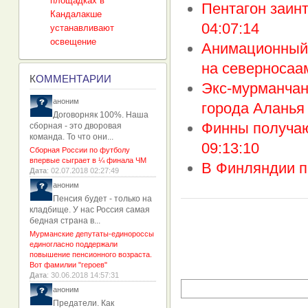
площадках в
Пентагон заин
Кандалакше
04:07:14
устанавливают
освещение
Анимационный 
на северносаа
К
ОММЕНТАРИИ
Экс-мурманчан
аноним
города Аланья
Договорняк 100%. Наша
Финны получаю
сборная - это дворовая
команда. То что они...
09:13:10
Сборная России по футболу
впервые сыграет в ¼ финала ЧМ
В Финляндии п
Дата
: 02.07.2018 02:27:49
аноним
Пенсия будет - только на
кладбище. У нас Россия самая
бедная страна в...
Мурманские депутаты-единороссы
единогласно поддержали
повышение пенсионного возраста.
Вот фамилии "героев"
Дата
: 30.06.2018 14:57:31
аноним
Предатели. Как