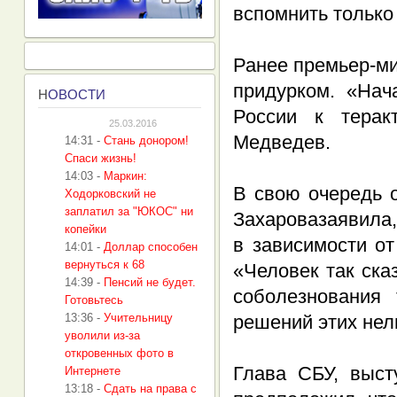
вспомнить только
Ранее премьер-м
придурком. «Нач
Н
ОВОСТИ
России к тера
25.03.2016
Медведев.
14:31
-
Стань донором!
Спаси жизнь!
14:03
-
Маркин:
В свою очередь 
Ходорковский не
заплатил за "ЮКОС" ни
Захаровазаявила,
копейки
в зависимости о
14:01
-
Доллар способен
вернуться к 68
«Человек так ска
14:39
-
Пенсий не будет.
соболезнования
Готовьтесь
13:36
-
Учительницу
решений этих нел
уволили из-за
откровенных фото в
Глава СБУ, выст
Интернете
13:18
-
Сдать на права с