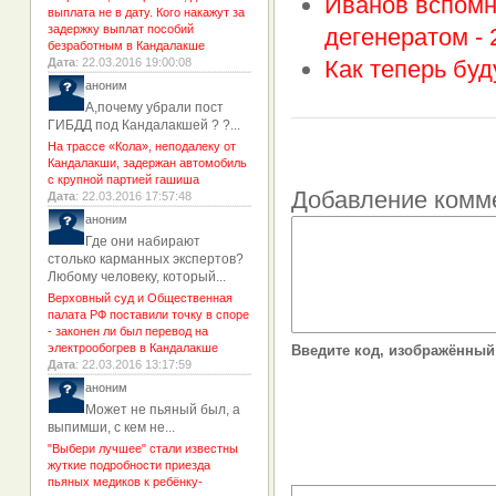
Иванов вспомн
выплата не в дату. Кого накажут за
задержку выплат пособий
дегенератом -
безработным в Кандалакше
Дата
: 22.03.2016 19:00:08
Как теперь буд
аноним
А,почему убрали пост
ГИБДД под Кандалакшей ? ?...
На трассе «Кола», неподалеку от
Кандалакши, задержан автомобиль
с крупной партией гашиша
Добавление комм
Дата
: 22.03.2016 17:57:48
аноним
Где они набирают
столько карманных экспертов?
Любому человеку, который...
Верховный суд и Общественная
палата РФ поставили точку в споре
- законен ли был перевод на
электрообогрев в Кандалакше
Введите код, изображённый 
Дата
: 22.03.2016 13:17:59
аноним
Может не пьяный был, а
выпимши, с кем не...
"Выбери лучшее" стали известны
жуткие подробности приезда
пьяных медиков к ребёнку-