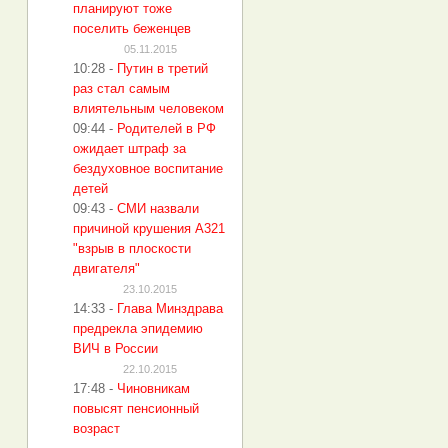
планируют тоже
поселить беженцев
05.11.2015
10:28
-
Путин в третий
раз стал самым
влиятельным человеком
09:44
-
Родителей в РФ
ожидает штраф за
бездуховное воспитание
детей
09:43
-
СМИ назвали
причиной крушения A321
"взрыв в плоскости
двигателя"
23.10.2015
14:33
-
Глава Минздрава
предрекла эпидемию
ВИЧ в России
22.10.2015
17:48
-
Чиновникам
повысят пенсионный
возраст