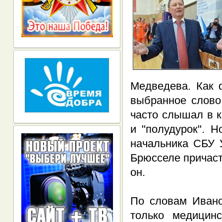
Медведева. Как 
выбранное слово
часто слышал в к
и "полудурок". Н
начальника СБУ 
Брюсселе причаст
он.
По словам Ивано
только медицин