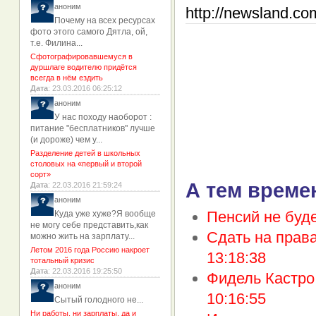
аноним
http://newsland.co
Почему на всех ресурсах
фото этого самого Дятла, ой,
т.е. Филина...
Сфотографировавшемуся в
дуршлаге водителю придётся
всегда в нём ездить
Дата
: 23.03.2016 06:25:12
аноним
У нас походу наоборот :
питание "бесплатников" лучше
(и дороже) чем у...
Разделение детей в школьных
столовых на «первый и второй
сорт»
А тем време
Дата
: 22.03.2016 21:59:24
аноним
Пенсий не буде
Куда уже хуже?Я вообще
не могу себе представить,как
Сдать на права
можно жить на зарплату...
Летом 2016 года Россию накроет
13:18:38
тотальный кризис
Дата
: 22.03.2016 19:25:50
Фидель Кастро
аноним
10:16:55
Сытый голодного не...
Ни работы, ни зарплаты, да и