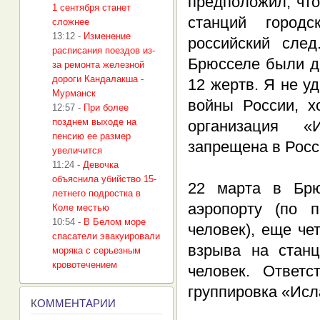
предположил, чт
1 сентября станет
станций город
сложнее
13:12
-
Изменение
российский след
расписания поездов из-
Брюсселе были д
за ремонта железной
дороги Кандалакша -
12 жертв. Я не у
Мурманск
войны России, х
12:57
-
При более
позднем выходе на
организация «
пенсию ее размер
запрещена в Росс
увеличится
11:24
-
Девочка
объяснила убийство 15-
22 марта в Брю
летнего подростка в
аэропорту (по 
Коле местью
10:54
-
В Белом море
человек), еще че
спасатели эвакуировали
взрыва на стан
моряка с серьезным
кровотечением
человек. Ответ
группировка «Исл
К
ОММЕНТАРИИ