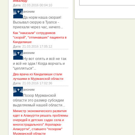
инвалиду
Дата
: 22.03.2016 00:04:10
аноним
Да норм наша скорая!
Вызывал скорую в Туапсе -
приехали через час, ничего...
Как "наказали" сотрудников
"скорой", "отпинавших" пациента в
Кандалакше
Дата
: 21.03.2016 17:05:12
аноним
Ну вот опять и всё не так
и всё не эдак ! Когда ворчать и
"цепляться"...
Два врача из Кандалакши стали
лучшими в Мурманской области
Дата
: 21.03.2016 17:02:36
аноним
Позор Мурманской
области это размер субсидии
выделяемый нашей области...
Министр экономического развития
едет в Алакуртти решать проблемы
очередей в детских садах села и
многострадального" Агропарка-
Алакуртти", ставшего "позором"
Мурманской области