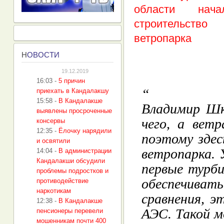
Н
ОВОСТИ
19.12.2019
16:03
-
5 причин
приехать в Кандалакшу
15:58
-
В Кандалакше
Владимир Шко
выявлены просроченные
чего, а вет
консервы
12:35
-
Ёлочку нарядили
поэтому здес
и освятили
ветропарка. 
14:04
-
В администрации
Кандалакши обсудили
первые турби
проблемы подростков и
обеспечив
противодействие
наркотикам
сравнения, э
12:38
-
В Кандалакше
АЭС. Такой 
пенсионеры перевели
мошенникам почти 400