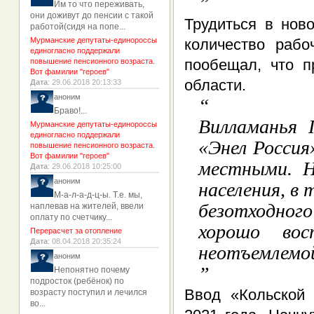
Им то что переживать,
они доживут до пенсии с такой
Трудиться в нов
работой(сидя на попе...
Мурманские депутаты-единороссы
количество рабо
единогласно поддержали
пообещал, что п
повышение пенсионного возраста.
Вот фамилии "героев"
области.
Дата
: 29.06.2018 20:13:33
аноним
Браво!...
Вилламанья 
Мурманские депутаты-единороссы
единогласно поддержали
«Энел Россия
повышение пенсионного возраста.
Вот фамилии "героев"
местными. Н
Дата
: 29.06.2018 10:25:00
аноним
населения, в 
М-а-л-а-д-ц-ы. Т.е. мы,
безотходног
наплевав на жителей, ввели
оплату по счетчику...
хорошо во
Перерасчет за отопление
Дата
: 08.04.2018 20:35:24
неотъемлемо
аноним
Непонятно почему
подросток (ребёнок) по
Ввод «Кольской
возрасту поступил и лечился
во...