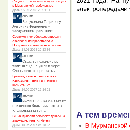
2021 года. Начн
Следователи изъяли документацию
в Мурманской горбольнице
электропередачи 
Дата
: 06.04.2018 23:04:51
аноним
Всё уволили Гаврилову
Антонину Фёдоровну -
заслуженного работника...
Современное оборудование для
обеспечения правопорядка.
Программа «Безопасный город»
Дата
: 18.01.2018 22:13:56
аноним
Скажите пожалуйста,
тюлени ещё не ушли в море?
Очень хочется приехать и...
Гренландские тюлени снова в
Кандалакше: смотреть можно,
кормить нет!
Дата
: 16.05.2017 22:14:01
аноним
нифига ВОЗ не считает их
психически больными , хотя в
Кнд медицина то на...
А тем време
В Скандинавии собирают деньги на
эвакуацию геев из Чечни
В Мурманской 
Дата
: 15.05.2017 06:48:08