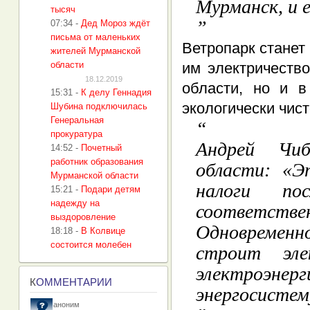
Мурманск, и 
тысяч
07:34
-
Дед Мороз ждёт
письма от маленьких
Ветропарк станет
жителей Мурманской
области
им электричеств
18.12.2019
области, но и в
15:31
-
К делу Геннадия
экологически чист
Шубина подключилась
Генеральная
прокуратура
Андрей Чиб
14:52
-
Почетный
работник образования
области: «Э
Мурманской области
налоги по
15:21
-
Подари детям
надежду на
соответстве
выздоровление
Одновременно
18:18
-
В Колвице
состоится молебен
строит эл
электроэне
К
ОММЕНТАРИИ
энергосистем
аноним