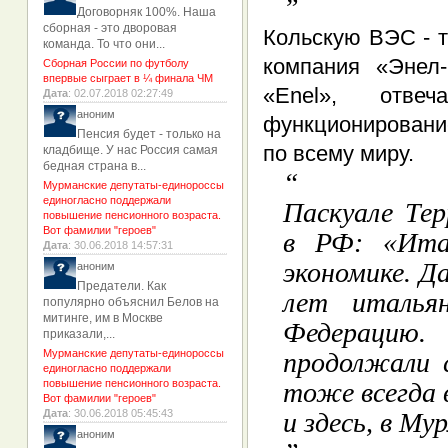
Договорняк 100%. Наша
сборная - это дворовая
Кольскую ВЭС - т
команда. То что они...
компания «Энел-
Сборная России по футболу
впервые сыграет в ¼ финала ЧМ
«Enel», отве
Дата
: 02.07.2018 02:27:49
аноним
функционировани
Пенсия будет - только на
по всему миру.
кладбище. У нас Россия самая
бедная страна в...
Мурманские депутаты-единороссы
единогласно поддержали
Паскуале Тер
повышение пенсионного возраста.
Вот фамилии "героев"
в РФ: «Итал
Дата
: 30.06.2018 14:57:31
экономике. Д
аноним
Предатели. Как
лет итальян
популярно объяснил Белов на
митинге, им в Москве
Федерацию
приказали,...
Мурманские депутаты-единороссы
продолжали 
единогласно поддержали
повышение пенсионного возраста.
тоже всегда 
Вот фамилии "героев"
Дата
: 30.06.2018 05:45:43
и здесь, в Му
аноним