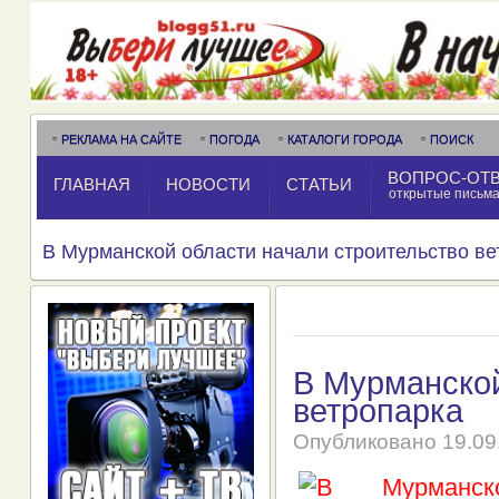
РЕКЛАМА НА САЙТЕ
ПОГОДА
КАТАЛОГИ ГОРОДА
ПОИСК
ВОПРОС-ОТ
ГЛАВНАЯ
НОВОСТИ
СТАТЬИ
открытые письм
В Мурманской области начали строительство ве
В Мурманской
ветропарка
Опубликовано
19.09