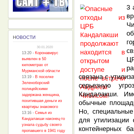
3 
в
Ч
о
Н
ОВОСТИ
го
30.01.2020
св
13:20
-
Коронавирус
ЦР
выявлен в 50
километрах от
р
Мурманской области
связана с утилиз
13:19
-
В поселке
Зеленоборский
серьезную угр
полицейскими
Кандалакши. Им
задержана женщина,
похитившая деньги из
обычные площадк
квартиры знакомого
Но, специальные
13:16
-
Cемья из
Кандалакши наконец-то
для утилизации 
узнала судьбу своего
контейнерных ба
пропавшего в 1941 году