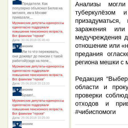
Анализы могли
Предатели. Как
популярно объяснил Белов на
туберкулёзом 
митинге, им в Москве
приказали,...
призадуматься,
Мурманские депутаты-единороссы
единогласно поддержали
заражения или
повышение пенсионного возраста.
медучреждения до
Вот фамилии "героев"
Дата
: 30.06.2018 05:45:43
отношение или «н
аноним
Им то что переживать,
предания оглас
они доживут до пенсии с такой
региона мешки с 
работой(сидя на попе...
Мурманские депутаты-единороссы
единогласно поддержали
повышение пенсионного возраста.
Редакция “Выбер
Вот фамилии "героев"
Дата
: 29.06.2018 20:13:33
области и прок
аноним
проверки соблюд
Браво!...
Мурманские депутаты-единороссы
отходов и прив
единогласно поддержали
повышение пенсионного возраста.
#чибиспомоги
Вот фамилии "героев"
Дата
: 29.06.2018 10:25:00
аноним