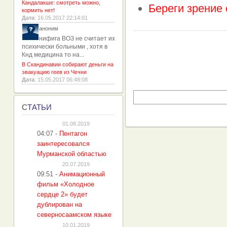
Кандалакше: смотреть можно,
Береги зрение
кормить нет!
Дата
: 16.05.2017 22:14:01
аноним
нифига ВОЗ не считает их
психически больными , хотя в
Кнд медицина то на...
В Скандинавии собирают деньги на
эвакуацию геев из Чечни
Дата
: 15.05.2017 06:48:08
С
ТАТЬИ
01.08.2019
04:07
-
Пентагон
заинтересовался
Мурманской областью
20.07.2019
09:51
-
Анимационный
фильм «Холодное
сердце 2» будет
дублирован на
северносаамском языке
10.01.2019