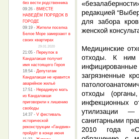
«безалаберности
без вести родственника
09:26
-
ВМЕСТЕ
редакцией “Выбе
НАВЕДЁМ ПОРЯДОК В
для забора кро
ГОРОДЕ
09:19
-
Жители поселка
женской консульта
Белое Море замерзают в
своих квартирах
29.01.2020
Медицинские отх
21:05
-
Переулок в
отходы. К ним 
Кандалакше получит
имя настоящего Героя
инфицированные 
18:54
-
Депутатам
загрязненные кр
Кандалакши не нравится
патологоанатом
аварийное жильё
17:51
-
Нерадивую мать
отходы (органы
из Кандалакши
инфекционных о
приговорили к лишению
свободы
утилизации — 
14:37
-
V фестиваль
санитарными прав
исторической
реконструкции «Гандвик»
2010 года «Са
пройдёт в конце июня
обращению с ме