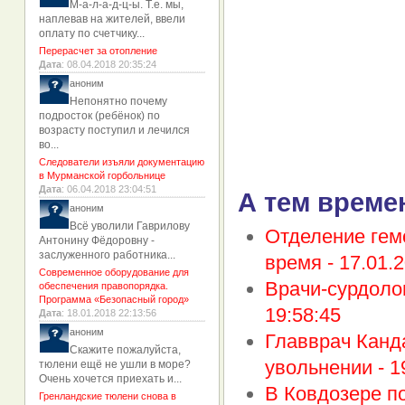
М-а-л-а-д-ц-ы. Т.е. мы,
наплевав на жителей, ввели
оплату по счетчику...
Перерасчет за отопление
Дата
: 08.04.2018 20:35:24
аноним
Непонятно почему
подросток (ребёнок) по
возрасту поступил и лечился
во...
Следователи изъяли документацию
в Мурманской горбольнице
Дата
: 06.04.2018 23:04:51
А тем време
аноним
Всё уволили Гаврилову
Отделение гем
Антонину Фёдоровну -
заслуженного работника...
время -
17.01.2
Современное оборудование для
Врачи-сурдоло
обеспечения правопорядка.
Программа «Безопасный город»
19:58:45
Дата
: 18.01.2018 22:13:56
аноним
Главврач Канд
Скажите пожалуйста,
увольнении -
1
тюлени ещё не ушли в море?
Очень хочется приехать и...
В Ковдозере п
Гренландские тюлени снова в