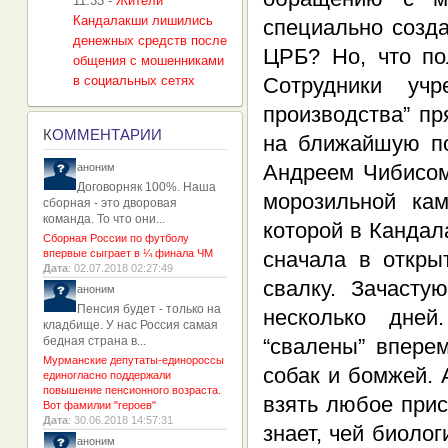
11:33
-
Жители
Кандалакши лишились
специально созд
денежных средств после
ЦРБ? Но, что по
общения с мошенниками
в социальных сетях
Сотрудники учр
производства” пр
К
ОММЕНТАРИИ
на ближайшую по
Андреем Чибисом.
аноним
Договорняк 100%. Наша
морозильной ка
сборная - это дворовая
команда. То что они...
которой в Кандал
Сборная России по футболу
впервые сыграет в ¼ финала ЧМ
сначала в откры
Дата
: 02.07.2018 02:27:49
свалку. Зачасту
аноним
Пенсия будет - только на
несколько дней
кладбище. У нас Россия самая
бедная страна в...
“свалены” впере
Мурманские депутаты-единороссы
собак и бомжей. 
единогласно поддержали
повышение пенсионного возраста.
взять любое прис
Вот фамилии "героев"
Дата
: 30.06.2018 14:57:31
знает, чей биоло
аноним