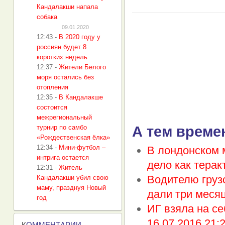
Кандалакши напала
собака
09.01.2020
12:43
-
В 2020 году у
россиян будет 8
коротких недель
12:37
-
Жители Белого
моря остались без
отопления
12:35
-
В Кандалакше
состоится
межрегиональный
турнир по самбо
А тем време
«Рождественская ёлка»
12:34
-
Мини-футбол –
В лондонском 
интрига остается
дело как терак
12:31
-
Житель
Водителю груз
Кандалакши убил свою
маму, празднуя Новый
дали три меся
год
ИГ взяла на се
16.07.2016 21:
К
ОММЕНТАРИИ