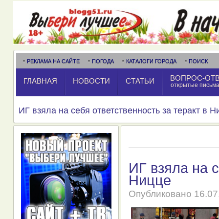
РЕКЛАМА НА САЙТЕ
ПОГОДА
КАТАЛОГИ ГОРОДА
ПОИСК
ВОПРОС-ОТ
ГЛАВНАЯ
НОВОСТИ
СТАТЬИ
открытые письм
ИГ взяла на себя ответственность за теракт в Н
ИГ взяла на с
Ницце
Опубликовано
16.07