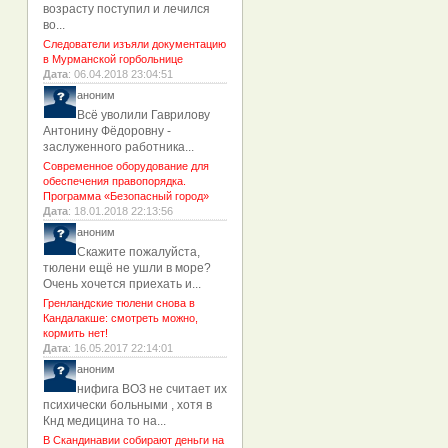
возрасту поступил и лечился
во...
Следователи изъяли документацию
в Мурманской горбольнице
Дата
: 06.04.2018 23:04:51
аноним
Всё уволили Гаврилову
Антонину Фёдоровну -
заслуженного работника...
Современное оборудование для
обеспечения правопорядка.
Программа «Безопасный город»
Дата
: 18.01.2018 22:13:56
аноним
Скажите пожалуйста,
тюлени ещё не ушли в море?
Очень хочется приехать и...
Гренландские тюлени снова в
Кандалакше: смотреть можно,
кормить нет!
Дата
: 16.05.2017 22:14:01
аноним
нифига ВОЗ не считает их
психически больными , хотя в
Кнд медицина то на...
В Скандинавии собирают деньги на