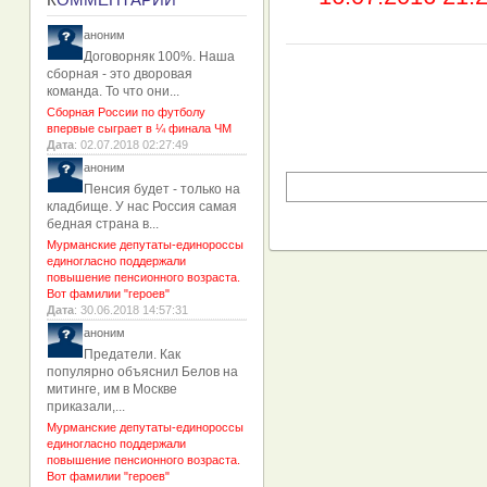
аноним
Договорняк 100%. Наша
сборная - это дворовая
команда. То что они...
Сборная России по футболу
впервые сыграет в ¼ финала ЧМ
Дата
: 02.07.2018 02:27:49
аноним
Пенсия будет - только на
кладбище. У нас Россия самая
бедная страна в...
Мурманские депутаты-единороссы
единогласно поддержали
повышение пенсионного возраста.
Вот фамилии "героев"
Дата
: 30.06.2018 14:57:31
аноним
Предатели. Как
популярно объяснил Белов на
митинге, им в Москве
приказали,...
Мурманские депутаты-единороссы
единогласно поддержали
повышение пенсионного возраста.
Вот фамилии "героев"