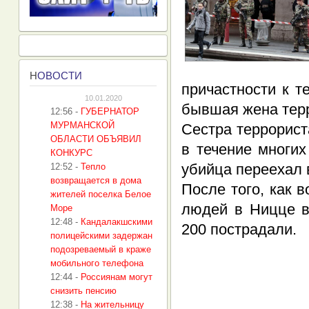
Н
ОВОСТИ
причастности к т
10.01.2020
бывшая жена тер
12:56
-
ГУБЕРНАТОР
МУРМАНСКОЙ
Сестра террорист
ОБЛАСТИ ОБЪЯВИЛ
в течение многи
КОНКУРС
убийца переехал в
12:52
-
Тепло
возвращается в дома
После того, как 
жителей поселка Белое
людей в Ницце в
Море
12:48
-
Кандалакшскими
200 пострадали.
полицейскими задержан
подозреваемый в краже
мобильного телефона
12:44
-
Россиянам могут
снизить пенсию
12:38
-
На жительницу