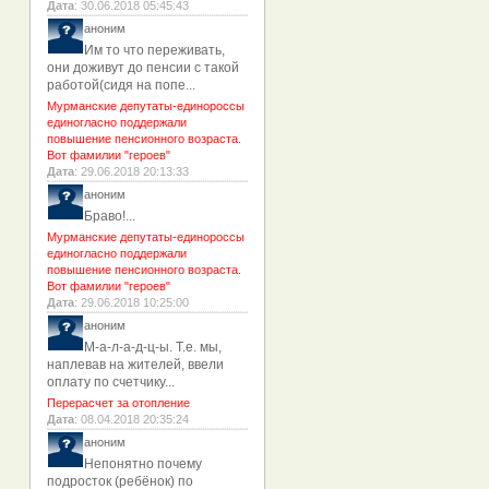
Дата
: 30.06.2018 05:45:43
аноним
Им то что переживать,
они доживут до пенсии с такой
работой(сидя на попе...
Мурманские депутаты-единороссы
единогласно поддержали
повышение пенсионного возраста.
Вот фамилии "героев"
Дата
: 29.06.2018 20:13:33
аноним
Браво!...
Мурманские депутаты-единороссы
единогласно поддержали
повышение пенсионного возраста.
Вот фамилии "героев"
Дата
: 29.06.2018 10:25:00
аноним
М-а-л-а-д-ц-ы. Т.е. мы,
наплевав на жителей, ввели
оплату по счетчику...
Перерасчет за отопление
Дата
: 08.04.2018 20:35:24
аноним
Непонятно почему
подросток (ребёнок) по