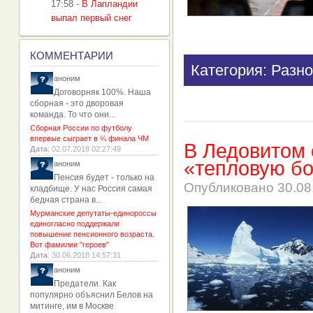
17:58
-
В Лапландии
выпал первый снег
К
ОММЕНТАРИИ
Категория: Разно
аноним
Договорняк 100%. Наша
сборная - это дворовая
команда. То что они...
Сборная России по футболу
впервые сыграет в ¼ финала ЧМ
В Ледовитом 
Дата
: 02.07.2018 02:27:49
«тепловую б
аноним
Пенсия будет - только на
Опубликовано
30.08
кладбище. У нас Россия самая
бедная страна в...
Мурманские депутаты-единороссы
единогласно поддержали
повышение пенсионного возраста.
Вот фамилии "героев"
Дата
: 30.06.2018 14:57:31
аноним
Предатели. Как
популярно объяснил Белов на
митинге, им в Москве