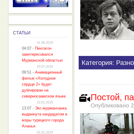
С
ТАТЬИ
01.08.2019
04:07
-
Пентагон
заинтересовался
Мурманской областью
Категория: Разно
20.07.2019
09:51
-
Анимационный
фильм «Холодное
сердце 2» будет
дублирован на
Постой, 
северносаамском языке
10.01.2019
Опубликовано
2
13:07
-
Экс-мурманчанка
выдвинута кандидатом в
мэры турецкого города
Аланья
01.01.2019