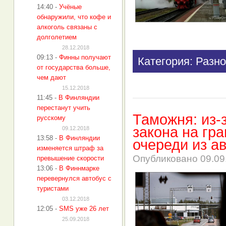
14:40
-
Учёные
обнаружили, что кофе и
алкоголь связаны с
долголетием
28.12.2018
09:13
-
Финны получают
Категория: Разно
от государства больше,
чем дают
15.12.2018
11:45
-
В Финляндии
перестанут учить
Таможня: из-
русскому
закона на гр
09.12.2018
13:58
-
В Финляндии
очереди из а
изменяется штраф за
Опубликовано
09.09
превышение скорости
13:06
-
В Финнмарке
перевернулся автобус с
туристами
03.12.2018
12:05
-
SMS уже 26 лет
25.09.2018