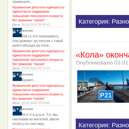
приказали,...
Мурманские депутаты-единороссы
единогласно поддержали
повышение пенсионного возраста.
Категория: Разно
Вот фамилии "героев"
Дата
: 30.06.2018 05:45:43
аноним
Им то что переживать,
они доживут до пенсии с такой
работой(сидя на попе...
Мурманские депутаты-единороссы
«Кола» оконч
единогласно поддержали
повышение пенсионного возраста.
Опубликовано
03.01
Вот фамилии "героев"
Дата
: 29.06.2018 20:13:33
аноним
Браво!...
Мурманские депутаты-единороссы
единогласно поддержали
повышение пенсионного возраста.
Вот фамилии "героев"
Дата
: 29.06.2018 10:25:00
аноним
М-а-л-а-д-ц-ы. Т.е. мы,
наплевав на жителей, ввели
Категория: Разно
оплату по счетчику...