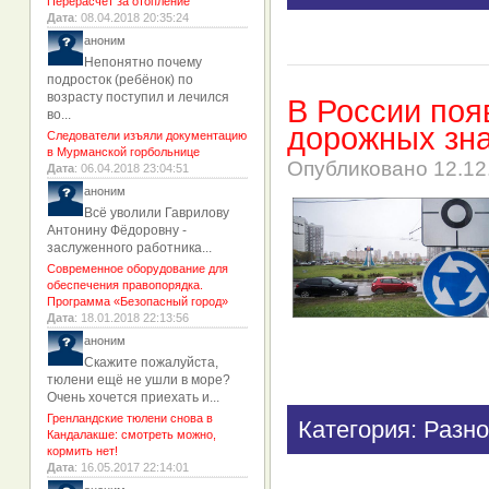
Перерасчет за отопление
Дата
: 08.04.2018 20:35:24
аноним
Непонятно почему
подросток (ребёнок) по
возрасту поступил и лечился
В России поя
во...
дорожных зна
Следователи изъяли документацию
в Мурманской горбольнице
Опубликовано
12.12
Дата
: 06.04.2018 23:04:51
аноним
Всё уволили Гаврилову
Антонину Фёдоровну -
заслуженного работника...
Современное оборудование для
обеспечения правопорядка.
Программа «Безопасный город»
Дата
: 18.01.2018 22:13:56
аноним
Скажите пожалуйста,
тюлени ещё не ушли в море?
Очень хочется приехать и...
Гренландские тюлени снова в
Категория: Разно
Кандалакше: смотреть можно,
кормить нет!
Дата
: 16.05.2017 22:14:01