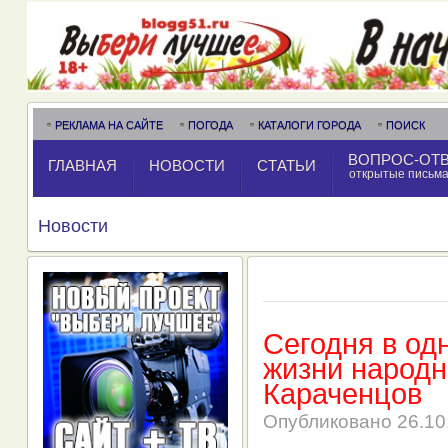
РЕКЛАМА НА САЙТЕ
ПОГОДА
КАТАЛОГИ ГОРОДА
ПОИСК
ВОПРОС-ОТ
ГЛАВНАЯ
НОВОСТИ
СТАТЬИ
открытые письм
Новости
Сегодня в од
жизни народн
Караченцов
Опубликовано
26.10