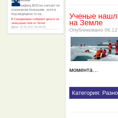
аноним
нифига ВОЗ не считает их
психически больными , хотя в
Ученые нашли
Кнд медицина то на...
В Скандинавии собирают деньги на
на Земле
эвакуацию геев из Чечни
Дата
: 15.05.2017 06:48:08
Опубликовано
06.12
момента…
Категория: Разно