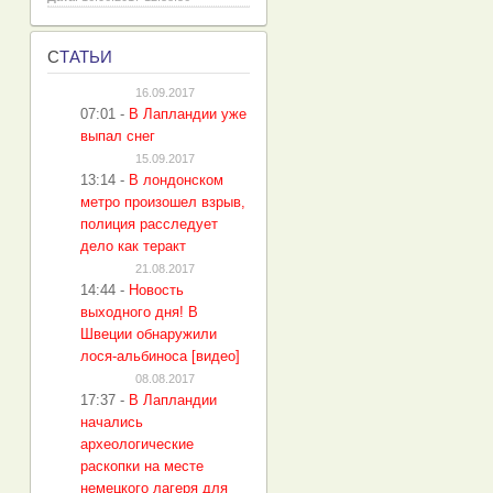
С
ТАТЬИ
16.09.2017
07:01
-
В Лапландии уже
выпал снег
15.09.2017
13:14
-
В лондонском
метро произошел взрыв,
полиция расследует
дело как теракт
21.08.2017
14:44
-
Новость
выходного дня! В
Швеции обнаружили
лося-альбиноса [видео]
08.08.2017
17:37
-
В Лапландии
начались
археологические
раскопки на месте
немецкого лагеря для