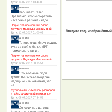
Дата
: 14.07.2017 13:44:06
аноним
Загнивает Север.
Правильно, чтобы сократить
население региона - надо...
Пациентов насмешили слова
депутата Надежды Максимовой
Введите код, изображённый 
Дата
: 12.07.2017 01:00:05
аноним
Теперь люди будут ездить
туда за свой счёт, т.к. МРТ
нормального как и...
Пациентов насмешили слова
депутата Надежды Максимовой
Дата
: 12.07.2017 00:15:54
аноним
Это, больные люди
ДОЛЖНЫ быть благодарны
медицине и чиновникам, что
не...
Журналисты из Москвы разгадали
«Тайны апатитской медицины»
Дата
: 08.07.2017 07:34:58
аноним
До каких пор должны
больные покупать сами на