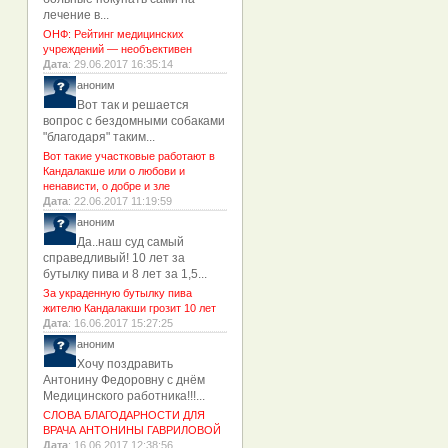
лечение в...
ОНФ: Рейтинг медицинских
учреждений — необъективен
Дата
: 29.06.2017 16:35:14
аноним
Вот так и решается
вопрос с бездомными собаками
"благодаря" таким...
Вот такие участковые работают в
Кандалакше или о любови и
ненависти, о добре и зле
Дата
: 22.06.2017 11:19:59
аноним
Да..наш суд самый
справедливый! 10 лет за
бутылку пива и 8 лет за 1,5...
За украденную бутылку пива
жителю Кандалакши грозит 10 лет
Дата
: 16.06.2017 15:27:25
аноним
Хочу поздравить
Антонину Федоровну с днём
Медицинского работника!!!...
СЛОВА БЛАГОДАРНОСТИ ДЛЯ
ВРАЧА АНТОНИНЫ ГАВРИЛОВОЙ
Дата
: 16.06.2017 12:38:56