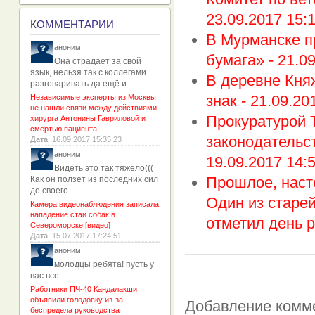
23.09.2017 15:
К
ОММЕНТАРИИ
В Мурманске п
аноним
бумага» -
21.09
Она страдает за свой
язык, нельзя так с коллегами
В деревне Кня
разговаривать да ещё и...
знак -
21.09.20
Независимые эксперты из Москвы
не нашли связи между действиями
Прокуратурой 
хирурга Антонины Гавриловой и
смертью пациента
законодательс
Дата
: 16.09.2017 15:35:23
аноним
19.09.2017 14:
Видеть это так тяжело(((
Прошлое, наст
Как он ползет из последних сил
до своего...
Один из старей
Камера видеонаблюдения записала
нападение стаи собак в
отметил день р
Североморске [видео]
Дата
: 15.07.2017 17:24:51
аноним
молодцы ребята! пусть у
вас все...
Работники ПЧ-40 Кандалакши
объявили голодовку из-за
Добавление комм
беспредела руководства