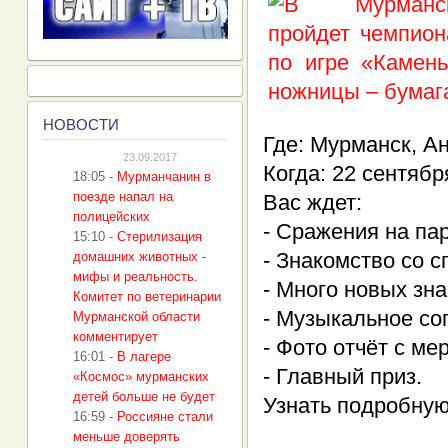
Н
ОВОСТИ
Где: Мурманск, Ан
23.09.2017
Когда: 22 сентября
18:05
-
Мурманчанин в
поезде напал на
Вас ждет:
полицейских
- Сражения на па
15:10
-
Стерилизация
- Знакомство со 
домашних животных -
мифы и реальность.
- Много новых зна
Комитет по ветеринарии
- Музыкальное со
Мурманской области
комментирует
- Фото отчёт с ме
16:01
-
В лагере
- Главный приз.
«Космос» мурманских
детей больше не будет
Узнать подробную
16:59
-
Россияне стали
меньше доверять