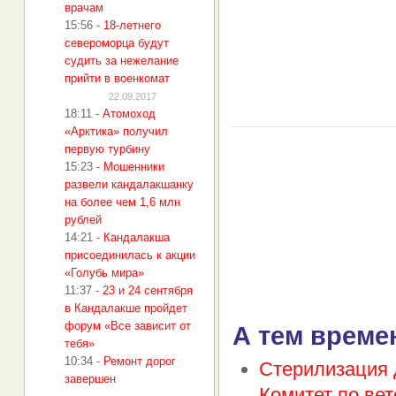
врачам
15:56
-
18-летнего
североморца будут
судить за нежелание
прийти в военкомат
22.09.2017
18:11
-
Атомоход
«Арктика» получил
первую турбину
15:23
-
Мошенники
развели кандалакшанку
на более чем 1,6 млн
рублей
14:21
-
Кандалакша
присоединилась к акции
«Голубь мира»
11:37
-
23 и 24 сентября
в Кандалакше пройдет
форум «Все зависит от
А тем време
тебя»
10:34
-
Ремонт дорог
Стерилизация 
завершен
Комитет по ве