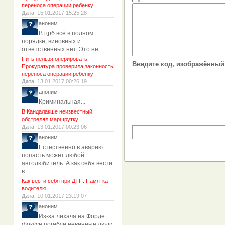
переноса операции ребенку
Дата
: 15.01.2017 15:25:28
аноним
В црб всё в полном
порядке, виновных и
ответственных нет. Это не...
Пить нельзя оперировать.
Введите код, изображённый 
Прокуратура проверила законность
переноса операции ребенку
Дата
: 13.01.2017 00:26:19
аноним
Криминальная...
В Кандалакше неизвестный
обстрелял маршрутку
Дата
: 13.01.2017 00:23:06
аноним
Естественно в аварию
попасть может любой
автолюбитель. А как себя вести
в...
Как вести себя при ДТП. Памятка
водителю
Дата
: 10.01.2017 23:19:07
аноним
Из-за лихача на Форде
фокусе погибли невинные люди