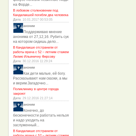
на Форде...
В лобовом столкновении под
Кандалакшей погибли два человека
Дата
: 10.01.2017 00:53:05
аноним
Поддерживаю мнение
анонима от 27,12,16. Рубить сук
на котором сидишь дело...
В Кандалакше отстранили от
работы врача с 52 – летним стажем
Лилию Ильиничну Фирсову
Дата
: 30.12.2016 11:29:24
аноним
Как дети малые, ей богу.
Рассказывают нам сказки, а мы
и верим.Загадочно...
Поликлинику в центре города
закроют
Дата
: 29.12.2016 21:27:14
аноним
Конечно, до
бесконечности работать нельзя
и надо уходить на
заслуженный...
В Кандалакше отстранили от
работы врача с 52 – летним стажем