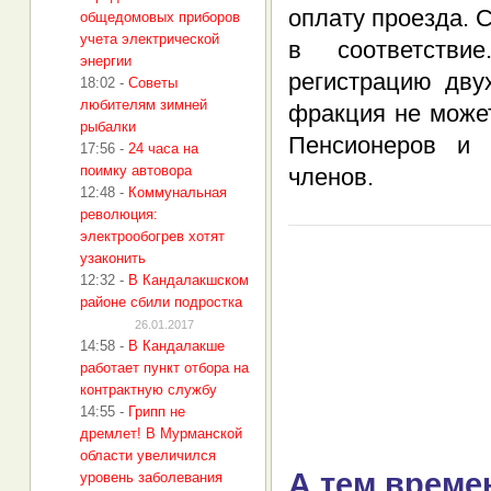
оплату проезда. 
общедомовых приборов
учета электрической
в соответстви
энергии
регистрацию дву
18:02
-
Советы
любителям зимней
фракция не может
рыбалки
Пенсионеров и 
17:56
-
24 часа на
поимку автовора
членов.
12:48
-
Коммунальная
революция:
электрообогрев хотят
узаконить
12:32
-
В Кандалакшском
районе сбили подростка
26.01.2017
14:58
-
В Кандалакше
работает пункт отбора на
контрактную службу
14:55
-
Грипп не
дремлет! В Мурманской
области увеличился
А тем време
уровень заболевания