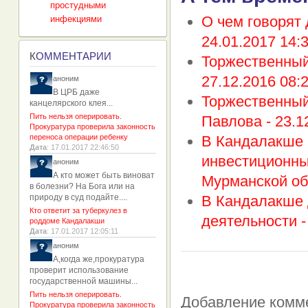
простудными
О чем говорят
инфекциями
24.01.2017 14:
К
ОММЕНТАРИИ
Торжественный
27.12.2016 08:
аноним
В ЦРБ даже
Торжественный
канцелярского клея...
Пить нельзя оперировать.
Павлова -
23.1
Прокуратура проверила законность
переноса операции ребенку
В Кандалакше 
Дата
: 17.01.2017 22:46:50
инвестиционны
аноним
А кто может быть виноват
Мурманской об
в болезни? На Бога или на
природу в суд подайте....
В Кандалакше 
Кто ответит за туберкулез в
деятельности 
роддоме Кандалакши
Дата
: 17.01.2017 12:05:11
аноним
А,когда же,прокуратура
проверит использование
государственной машины...
Пить нельзя оперировать.
Добавление комм
Прокуратура проверила законность