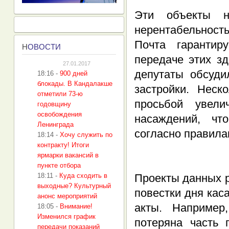
Эти объекты н
нерентабельнос
Почта гарантир
Н
ОВОСТИ
передаче этих з
27.01.2017
депутаты обсуди
18:16
-
900 дней
блокады. В Кандалакше
застройки. Неск
отметили 73-ю
просьбой увели
годовщину
освобождения
насаждений, чт
Ленинграда
согласно правила
18:14
-
Хочу служить по
контракту! Итоги
ярмарки вакансий в
пункте отбора
18:11
-
Куда сходить в
Проекты данных 
выходные? Культурный
повестки дня кас
анонс мероприятий
акты. Например
18:05
-
Внимание!
Изменился график
потеряна часть 
передачи показаний