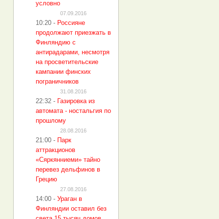
условно
07.09.2016
10:20
-
Россияне
продолжают приезжать в
Финляндию с
антирадарами, несмотря
на просветительские
кампании финских
пограничников
31.08.2016
22:32
-
Газировка из
автомата - ностальгия по
прошлому
28.08.2016
21:00
-
Парк
аттракционов
«Сяркянниеми» тайно
перевез дельфинов в
Грецию
27.08.2016
14:00
-
Ураган в
Финляндии оставил без
света 15 тысяч домов