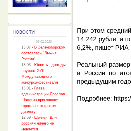
При этом средний
Н
ОВОСТИ
14 242 рубля, и 
09.02.2020
6,2%, пишет РИА 
13:07
-
В Зеленоборском
состоялась "Лыжня
России"
Реальный размер
13:03
-
Юность - дважды
лауреат XYII
в России по ито
Международного
предыдущим годо
конкурса-фестиваля
13:01
-
Глава
администрации Ярослав
Подробнее: https:/
Шалагин приглашает
горожан к открытом
диалогу
12:59
-
Шенген: Для
россиян ничего не
меняется