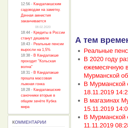
12:56
-
Кандалакшским
садоводам на заметку.
Дачная амнистия
заканчивается
08.02.2020
18:44
-
Кредиты в России
А тем време
станут дешевле
18:43
-
Реальные пенсии
Реальные пенс
выросли на 1,5%
18:38
-
В Кандалакше
В 2020 году ра
проходит "Кольская
ежемесячную в
волна"
18:31
-
В Кандалакше
Мурманской об
прошла массовая
В Мурманской 
лыжная гонка
18:28
-
Кандалакшские
18.11.2019 14:2
саночники вторые в
В магазинах Му
общем зачёте Кубка
мира
15.11.2019 14:0
В Мурманской 
К
ОММЕНТАРИИ
11.11.2019 08:2