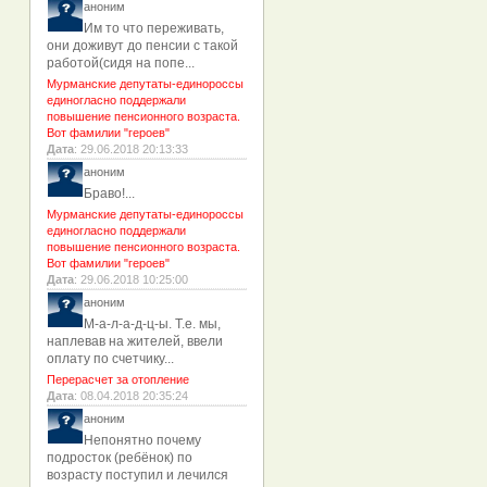
аноним
Им то что переживать,
они доживут до пенсии с такой
работой(сидя на попе...
Мурманские депутаты-единороссы
единогласно поддержали
повышение пенсионного возраста.
Вот фамилии "героев"
Дата
: 29.06.2018 20:13:33
аноним
Браво!...
Мурманские депутаты-единороссы
единогласно поддержали
повышение пенсионного возраста.
Вот фамилии "героев"
Дата
: 29.06.2018 10:25:00
аноним
М-а-л-а-д-ц-ы. Т.е. мы,
наплевав на жителей, ввели
оплату по счетчику...
Перерасчет за отопление
Дата
: 08.04.2018 20:35:24
аноним
Непонятно почему
подросток (ребёнок) по
возрасту поступил и лечился