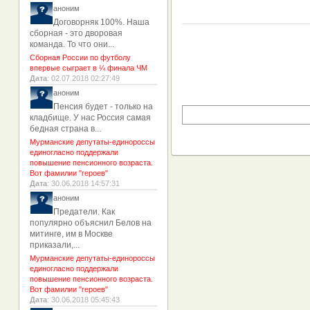
аноним
Договорняк 100%. Наша
сборная - это дворовая
команда. То что они...
Сборная России по футболу
впервые сыграет в ¼ финала ЧМ
Дата
: 02.07.2018 02:27:49
аноним
Пенсия будет - только на
кладбище. У нас Россия самая
бедная страна в...
Мурманские депутаты-единороссы
единогласно поддержали
повышение пенсионного возраста.
Вот фамилии "героев"
Дата
: 30.06.2018 14:57:31
аноним
Предатели. Как
популярно объяснил Белов на
митинге, им в Москве
приказали,...
Мурманские депутаты-единороссы
единогласно поддержали
повышение пенсионного возраста.
Вот фамилии "героев"
Дата
: 30.06.2018 05:45:43