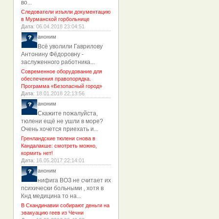
во...
Следователи изъяли документацию
в Мурманской горбольнице
Дата
: 06.04.2018 23:04:51
аноним
Всё уволили Гаврилову
Антонину Фёдоровну -
заслуженного работника...
Современное оборудование для
обеспечения правопорядка.
Программа «Безопасный город»
Дата
: 18.01.2018 22:13:56
аноним
Скажите пожалуйста,
тюлени ещё не ушли в море?
Очень хочется приехать и...
Гренландские тюлени снова в
Кандалакше: смотреть можно,
кормить нет!
Дата
: 16.05.2017 22:14:01
аноним
нифига ВОЗ не считает их
психически больными , хотя в
Кнд медицина то на...
В Скандинавии собирают деньги на
эвакуацию геев из Чечни