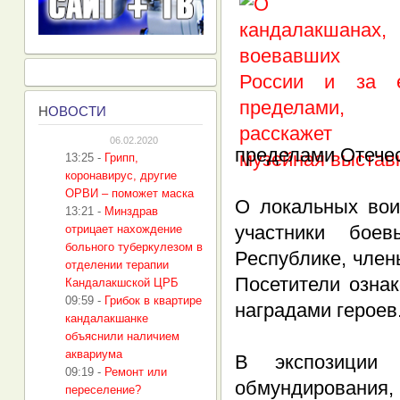
Н
ОВОСТИ
06.02.2020
пределами Отечес
13:25
-
Грипп,
коронавирус, другие
ОРВИ – поможет маска
О локальных вои
13:21
-
Минздрав
участники бое
отрицает нахождение
больного туберкулезом в
Республике, член
отделении терапии
Посетители озна
Кандалакшской ЦРБ
09:59
-
Грибок в квартире
наградами героев
кандалакшанке
объяснили наличием
аквариума
В экспозиции
09:19
-
Ремонт или
обмундирования,
переселение?