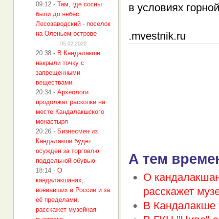
09:12
-
Там, где сосны
в условиях горной
были до небес.
Лесозаводский - поселок
на Оленьем острове
.mvestnik.ru
05.02.2020
20:38
-
В Кандалакше
накрыли точку с
запрещенными
веществами
20:34
-
Археологи
продолжат раскопки на
месте Кандалакшского
монастыря
20:26
-
Бизнесмен из
Кандалакши будет
осужден за торговлю
А тем време
поддельной обувью
18:14
-
О
О кандалакшан
кандалакшанах,
расскажет муз
воевавших в России и за
её пределами,
В Кандалакше 
расскажет музейная