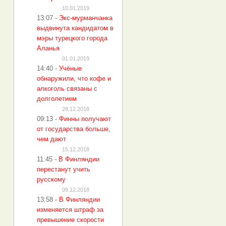
10.01.2019
13:07
-
Экс-мурманчанка
выдвинута кандидатом в
мэры турецкого города
Аланья
01.01.2019
14:40
-
Учёные
обнаружили, что кофе и
алкоголь связаны с
долголетием
28.12.2018
09:13
-
Финны получают
от государства больше,
чем дают
15.12.2018
11:45
-
В Финляндии
перестанут учить
русскому
09.12.2018
13:58
-
В Финляндии
изменяется штраф за
превышение скорости