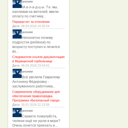
аноним
М-а-л-а-д-ц-ы. Т.е. мы,
наплевав на жителей, ввели
оплату по счетчику...
Перерасчет за отопление
Дата
: 08.04.2018 20:35:24
аноним
Непонятно почему
подросток (ребёнок) по
возрасту поступил и лечился
во...
Следователи изъяли документацию
в Мурманской горбольнице
Дата
: 06.04.2018 23:04:51
аноним
Всё уволили Гаврилову
Антонину Фёдоровну -
заслуженного работника...
Современное оборудование для
обеспечения правопорядка.
Программа «Безопасный город»
Дата
: 18.01.2018 22:13:56
аноним
Скажите пожалуйста,
тюлени ещё не ушли в море?
Очень хочется приехать и...