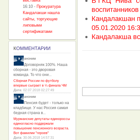
В ГКЦ "Нива" 
выставка
16:10
-
Прокуратура
воспитанников 
Кандалакши нашла
Кандалакшан п
сайты, торгующие
липовыми
05.01.2020 16:
сертификатами
Кандалакша вс
К
ОММЕНТАРИИ
аноним
Договорняк 100%. Наша
сборная - это дворовая
команда. То что они...
Сборная России по футболу
впервые сыграет в ¼ финала ЧМ
Дата
: 02.07.2018 02:27:49
аноним
Пенсия будет - только на
кладбище. У нас Россия самая
бедная страна в...
Мурманские депутаты-единороссы
единогласно поддержали
повышение пенсионного возраста.
Вот фамилии "героев"
Дата
: 30.06.2018 14:57:31