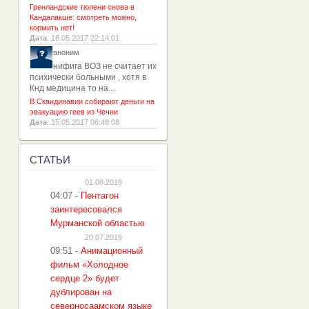
Гренландские тюлени снова в
Кандалакше: смотреть можно,
кормить нет!
Дата
: 16.05.2017 22:14:01
аноним
нифига ВОЗ не считает их
психически больными , хотя в
Кнд медицина то на...
В Скандинавии собирают деньги на
эвакуацию геев из Чечни
Дата
: 15.05.2017 06:48:08
С
ТАТЬИ
01.08.2019
04:07
-
Пентагон
заинтересовался
Мурманской областью
20.07.2019
09:51
-
Анимационный
фильм «Холодное
сердце 2» будет
дублирован на
северносаамском языке