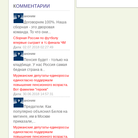
К
ОММЕНТАРИИ
аноним
Договорняк 100%. Наша
сборная - это дворовая
команда. То что они...
Сборная России по футболу
впервые сыграет в ¼ финала ЧМ
Дата
: 02.07.2018 02:27:49
аноним
Пенсия будет - только на
кладбище. У нас Россия самая
бедная страна в...
Мурманские депутаты-единороссы
единогласно поддержали
повышение пенсионного возраста.
Вот фамилии "героев"
Дата
: 30.06.2018 14:57:31
аноним
Предатели. Как
популярно объяснил Белов на
митинге, им в Москве
приказали,...
Мурманские депутаты-единороссы
единогласно поддержали
повышение пенсионного возраста.