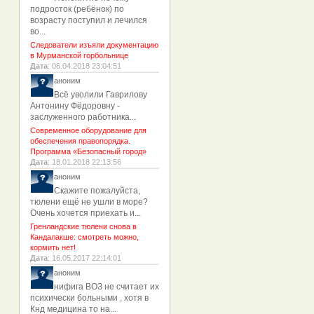
подросток (ребёнок) по
возрасту поступил и лечился
во...
Следователи изъяли документацию
в Мурманской горбольнице
Дата
: 06.04.2018 23:04:51
аноним
Всё уволили Гаврилову
Антонину Фёдоровну -
заслуженного работника...
Современное оборудование для
обеспечения правопорядка.
Программа «Безопасный город»
Дата
: 18.01.2018 22:13:56
аноним
Скажите пожалуйста,
тюлени ещё не ушли в море?
Очень хочется приехать и...
Гренландские тюлени снова в
Кандалакше: смотреть можно,
кормить нет!
Дата
: 16.05.2017 22:14:01
аноним
нифига ВОЗ не считает их
психически больными , хотя в
Кнд медицина то на...