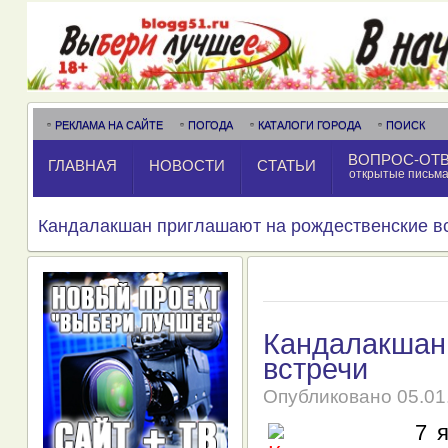
РЕКЛАМА НА САЙТЕ
ПОГОДА
КАТАЛОГИ ГОРОДА
ПОИСК
ВОПРОС-ОТ
ГЛАВНАЯ
НОВОСТИ
СТАТЬИ
открытые письм
Кандалакшан приглашают на рождественские в
Кандалакшан
встречи
Опубликовано
05.01
7 