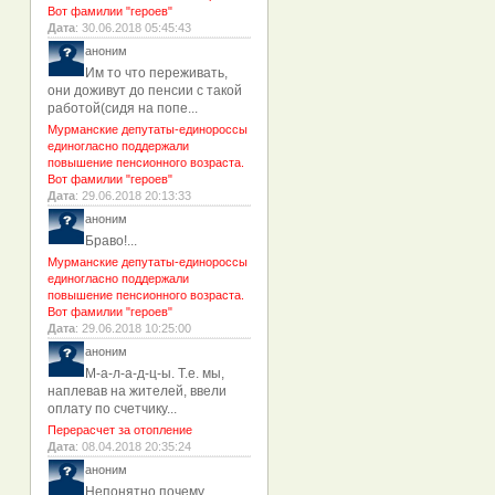
Вот фамилии "героев"
Дата
: 30.06.2018 05:45:43
аноним
Им то что переживать,
они доживут до пенсии с такой
работой(сидя на попе...
Мурманские депутаты-единороссы
единогласно поддержали
повышение пенсионного возраста.
Вот фамилии "героев"
Дата
: 29.06.2018 20:13:33
аноним
Браво!...
Мурманские депутаты-единороссы
единогласно поддержали
повышение пенсионного возраста.
Вот фамилии "героев"
Дата
: 29.06.2018 10:25:00
аноним
М-а-л-а-д-ц-ы. Т.е. мы,
наплевав на жителей, ввели
оплату по счетчику...
Перерасчет за отопление
Дата
: 08.04.2018 20:35:24
аноним
Непонятно почему