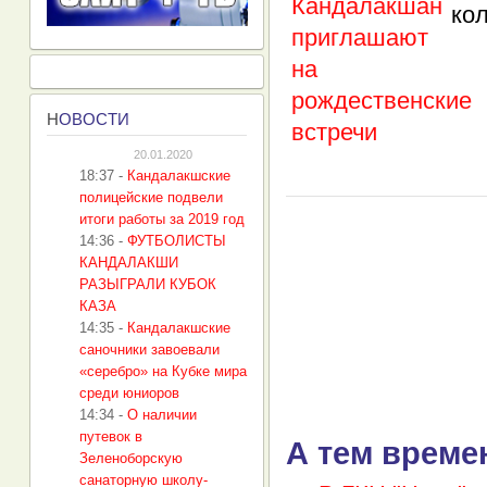
ко
Н
ОВОСТИ
20.01.2020
18:37
-
Кандалакшские
полицейские подвели
итоги работы за 2019 год
14:36
-
ФУТБОЛИСТЫ
КАНДАЛАКШИ
РАЗЫГРАЛИ КУБОК
КАЗА
14:35
-
Кандалакшские
саночники завоевали
«серебро» на Кубке мира
среди юниоров
14:34
-
О наличии
путевок в
А тем време
Зеленоборскую
санаторную школу-