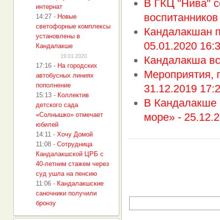
В ГКЦ "Нива" 
интернат
воспитанников 
14:27
-
Новые
светофорные комплексы
Кандалакшан п
установлены в
05.01.2020 16:
Кандалакше
19.01.2020
Кандалакша вс
17:16
-
На городских
Мероприятия, п
автобусных линиях
пополнение
31.12.2019 17:2
15:13
-
Коллектив
В Кандалакше 
детского сада
«Солнышко» отмечает
море» -
25.12.2
юбилей
14:11
-
Хочу Домой
11:08
-
Сотрудница
Кандалакшской ЦРБ с
40-летним стажем через
суд ушла на пенсию
11:06
-
Кандалакшские
саночники получили
бронзу