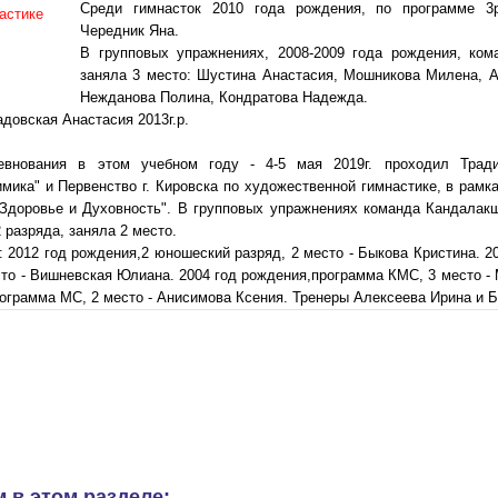
Среди гимнасток 2010 года рождения, по программе 3
Чередник Яна.
В групповых упражнениях, 2008-2009 года рождения, ко
заняла 3 место: Шустина Анастасия, Мошникова Милена, А
Нежданова Полина, Кондратова Надежда.
довская Анастасия 2013г.р.
евнования в этом учебном году - 4-5 мая 2019г. проходил Тради
ика" и Первенство г. Кировска по художественной гимнастике, в рамк
Здоровье и Духовность". В групповых упражнениях команда Кандалакш
 разряда, заняла 2 место.
: 2012 год рождения,2 юношеский разряд, 2 место - Быкова Кристина. 2
то - Вишневская Юлиана. 2004 год рождения,программа КМС, 3 место -
рограмма МС, 2 место - Анисимова Ксения. Тренеры Алексеева Ирина и 
 в этом разделе: