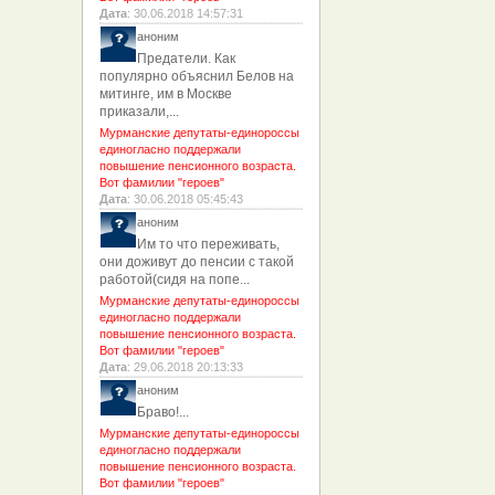
Дата
: 30.06.2018 14:57:31
аноним
Предатели. Как
популярно объяснил Белов на
митинге, им в Москве
приказали,...
Мурманские депутаты-единороссы
единогласно поддержали
повышение пенсионного возраста.
Вот фамилии "героев"
Дата
: 30.06.2018 05:45:43
аноним
Им то что переживать,
они доживут до пенсии с такой
работой(сидя на попе...
Мурманские депутаты-единороссы
единогласно поддержали
повышение пенсионного возраста.
Вот фамилии "героев"
Дата
: 29.06.2018 20:13:33
аноним
Браво!...
Мурманские депутаты-единороссы
единогласно поддержали
повышение пенсионного возраста.
Вот фамилии "героев"