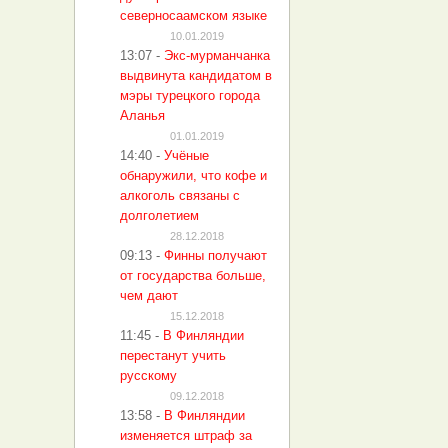
северносаамском языке
10.01.2019
13:07
-
Экс-мурманчанка
выдвинута кандидатом в
мэры турецкого города
Аланья
01.01.2019
14:40
-
Учёные
обнаружили, что кофе и
алкоголь связаны с
долголетием
28.12.2018
09:13
-
Финны получают
от государства больше,
чем дают
15.12.2018
11:45
-
В Финляндии
перестанут учить
русскому
09.12.2018
13:58
-
В Финляндии
изменяется штраф за