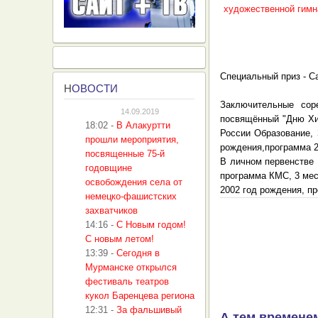
Специальный приз - Са
Н
ОВОСТИ
Заключительные сор
14.09.2019
посвящённый "Дню Хим
18:02
-
В Алакуртти
России Образование, 
прошли мероприятия,
рождения,программа 2
посвященные 75-й
В личном первенстве 
годовщине
программа КМС, 3 мес
освобождения села от
2002 год рождения, п
немецко-фашистских
захватчиков
14:16
-
С Новым годом!
С новым летом!
13:39
-
Сегодня в
Мурманске открылся
фестиваль театров
кукол Баренцева региона
12:31
-
За фальшивый
А тем временем