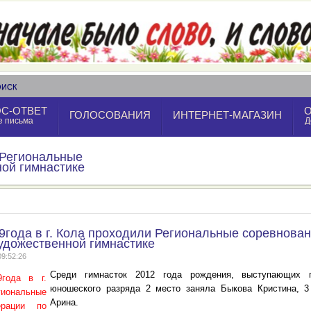
ОИСК
С-ОТВЕТ
ГОЛОСОВАНИЯ
ИНТЕРНЕТ-МАГАЗИН
е письма
Д
и Региональные
ой гимнастике
9года в г. Кола проходили Региональные соревнова
удожественной гимнастике
09:52:26
Среди гимнасток 2012 года рождения, выступающих 
юношеского разряда 2 место заняла Быкова Кристина, 3
Арина.