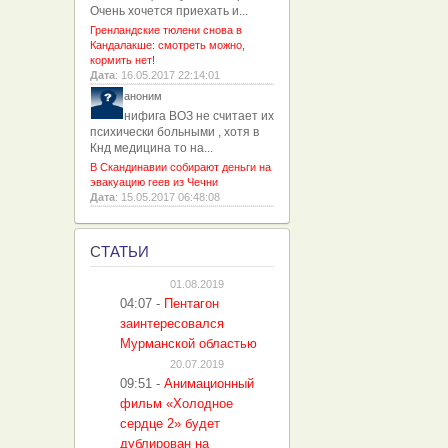
Очень хочется приехать и...
Гренландские тюлени снова в
Кандалакше: смотреть можно,
кормить нет!
Дата
: 16.05.2017 22:14:01
аноним
нифига ВОЗ не считает их
психически больными , хотя в
Кнд медицина то на...
В Скандинавии собирают деньги на
эвакуацию геев из Чечни
Дата
: 15.05.2017 06:48:08
С
ТАТЬИ
01.08.2019
04:07
-
Пентагон
заинтересовался
Мурманской областью
20.07.2019
09:51
-
Анимационный
фильм «Холодное
сердце 2» будет
дублирован на