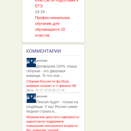
классов по подготовке к
ЕГЭ
14:19
-
Профессиональное
обучение для
обучающихся 10
классов
К
ОММЕНТАРИИ
аноним
Договорняк 100%. Наша
сборная - это дворовая
команда. То что они...
Сборная России по футболу
впервые сыграет в ¼ финала ЧМ
Дата
: 02.07.2018 02:27:49
аноним
Пенсия будет - только на
кладбище. У нас Россия самая
бедная страна в...
Мурманские депутаты-единороссы
единогласно поддержали
повышение пенсионного возраста.
Вот фамилии "героев"