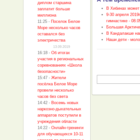
диплом старшина
В Хибинах может 
заплатит больше
9-30 апреля 2019
миллиона
гимнастике -
08.0
11:25
-
Поселок Белое
Большая Арктичес
Море несколько часов
В Кандалакше наг
оставался без
Наши дети - моло
электричества
13.09.2019
16:18
-
Об итогах
участия в региональных
соревнованиях «Школа
безопасности»
15:47
-
Жители
посёлка Белое Море
провели несколько
часов без света
14:42
-
Восемь новых
наркозно-дыхательных
аппаратов поступили в
учреждения области
14:22
-
Онлайн-тренинги
для обучающихся 10-11