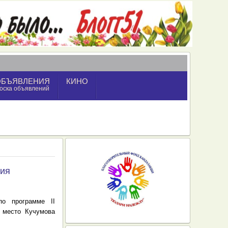
ОБЪЯВЛЕНИЯ
КИНО
оска объявлений
ния
по программе II
 место Кучумова