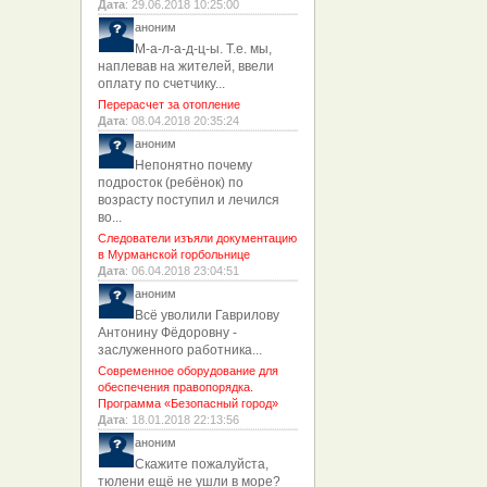
Дата
: 29.06.2018 10:25:00
аноним
М-а-л-а-д-ц-ы. Т.е. мы,
наплевав на жителей, ввели
оплату по счетчику...
Перерасчет за отопление
Дата
: 08.04.2018 20:35:24
аноним
Непонятно почему
подросток (ребёнок) по
возрасту поступил и лечился
во...
Следователи изъяли документацию
в Мурманской горбольнице
Дата
: 06.04.2018 23:04:51
аноним
Всё уволили Гаврилову
Антонину Фёдоровну -
заслуженного работника...
Современное оборудование для
обеспечения правопорядка.
Программа «Безопасный город»
Дата
: 18.01.2018 22:13:56
аноним
Скажите пожалуйста,
тюлени ещё не ушли в море?