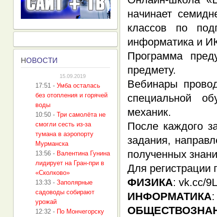
начинает семидн
классов по под
информатика и ИК
Программа пред
Н
ОВОСТИ
предмету.
15.09.2019
Вебинары прово
17:51
-
Умба осталась
без отопления и горячей
специальной о
воды
механик.
10:50
-
Три самолёта не
После каждого з
смогли сесть из-за
тумана в аэропорту
задания, направ
Мурманска
полученных знани
13:56
-
Валентина Гунина
лидирует на Гран-при в
Для регистрации 
«Сколково»
ФИЗИКА
: vk.cc/9L
13:33
-
Заполярные
садоводы собирают
ИНФОРМАТИКА
:
урожай
ОБЩЕСТВОЗНА
12:32
-
По Мончегорску