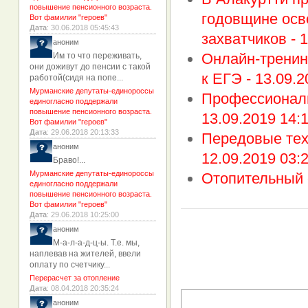
повышение пенсионного возраста.
годовщине осв
Вот фамилии "героев"
Дата
: 30.06.2018 05:45:43
захватчиков -
1
аноним
Онлайн-тренин
Им то что переживать,
они доживут до пенсии с такой
к ЕГЭ -
13.09.2
работой(сидя на попе...
Мурманские депутаты-единороссы
Профессиональ
единогласно поддержали
повышение пенсионного возраста.
13.09.2019 14:
Вот фамилии "героев"
Дата
: 29.06.2018 20:13:33
Передовые тех
аноним
12.09.2019 03:
Браво!...
Мурманские депутаты-единороссы
Отопительный 
единогласно поддержали
повышение пенсионного возраста.
Вот фамилии "героев"
Дата
: 29.06.2018 10:25:00
аноним
М-а-л-а-д-ц-ы. Т.е. мы,
наплевав на жителей, ввели
оплату по счетчику...
Перерасчет за отопление
Дата
: 08.04.2018 20:35:24
аноним