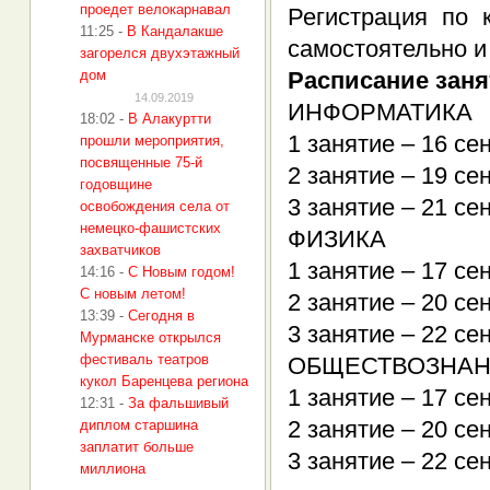
проедет велокарнавал
Регистрация по 
11:25
-
В Кандалакше
самостоятельно и
загорелся двухэтажный
дом
Расписание заня
14.09.2019
ИНФОРМАТИКА
18:02
-
В Алакуртти
1 занятие – 16 се
прошли мероприятия,
посвященные 75-й
2 занятие – 19 се
годовщине
3 занятие – 21 се
освобождения села от
немецко-фашистских
ФИЗИКА
захватчиков
1 занятие – 17 се
14:16
-
С Новым годом!
С новым летом!
2 занятие – 20 се
13:39
-
Сегодня в
3 занятие – 22 се
Мурманске открылся
фестиваль театров
ОБЩЕСТВОЗНА
кукол Баренцева региона
1 занятие – 17 се
12:31
-
За фальшивый
2 занятие – 20 се
диплом старшина
заплатит больше
3 занятие – 22 се
миллиона