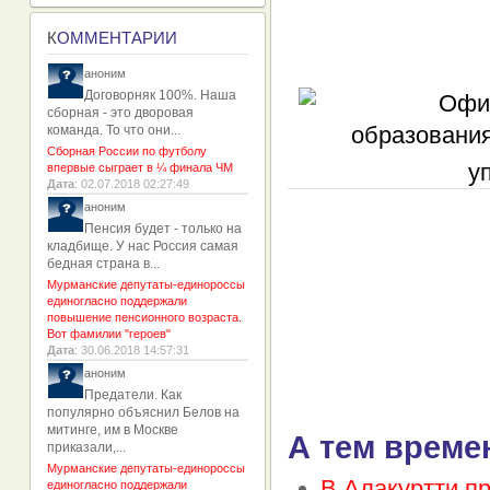
К
ОММЕНТАРИИ
аноним
Договорняк 100%. Наша
сборная - это дворовая
команда. То что они...
Сборная России по футболу
у
впервые сыграет в ¼ финала ЧМ
Дата
: 02.07.2018 02:27:49
аноним
Пенсия будет - только на
кладбище. У нас Россия самая
бедная страна в...
Мурманские депутаты-единороссы
единогласно поддержали
повышение пенсионного возраста.
Вот фамилии "героев"
Дата
: 30.06.2018 14:57:31
аноним
Предатели. Как
популярно объяснил Белов на
митинге, им в Москве
А тем време
приказали,...
Мурманские депутаты-единороссы
В Алакуртти п
единогласно поддержали