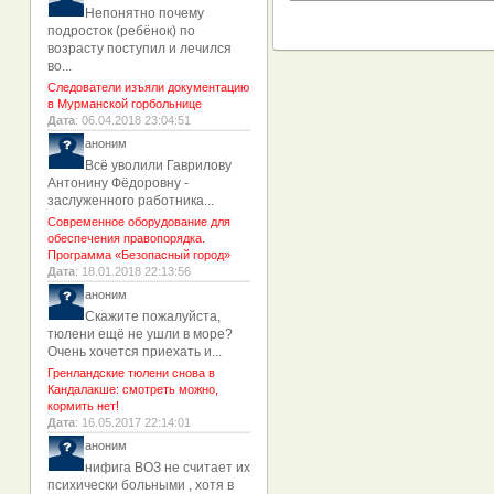
Непонятно почему
подросток (ребёнок) по
возрасту поступил и лечился
во...
Следователи изъяли документацию
в Мурманской горбольнице
Дата
: 06.04.2018 23:04:51
аноним
Всё уволили Гаврилову
Антонину Фёдоровну -
заслуженного работника...
Современное оборудование для
обеспечения правопорядка.
Программа «Безопасный город»
Дата
: 18.01.2018 22:13:56
аноним
Скажите пожалуйста,
тюлени ещё не ушли в море?
Очень хочется приехать и...
Гренландские тюлени снова в
Кандалакше: смотреть можно,
кормить нет!
Дата
: 16.05.2017 22:14:01
аноним
нифига ВОЗ не считает их
психически больными , хотя в