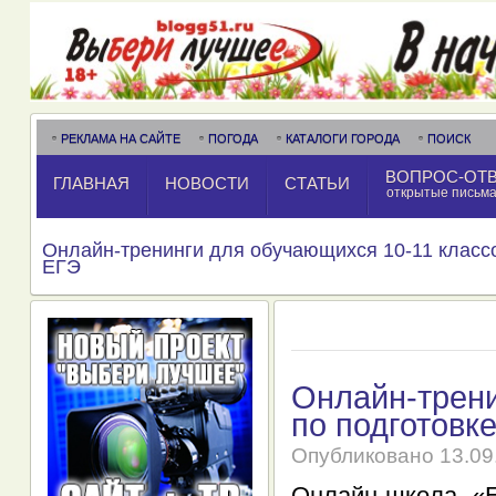
РЕКЛАМА НА САЙТЕ
ПОГОДА
КАТАЛОГИ ГОРОДА
ПОИСК
ВОПРОС-ОТ
ГЛАВНАЯ
НОВОСТИ
СТАТЬИ
открытые письм
Онлайн-тренинги для обучающихся 10-11 классо
ЕГЭ
Онлайн-трени
по подготовк
Опубликовано
13.09
Онлайн-школа «E