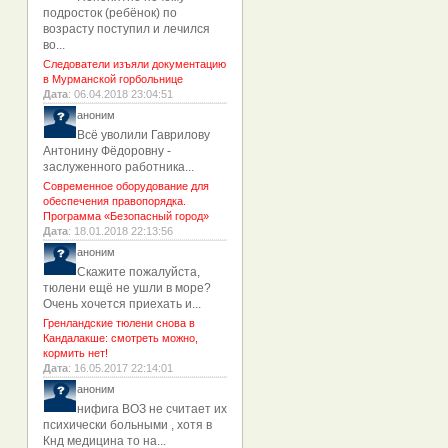
подросток (ребёнок) по
возрасту поступил и лечился
во...
Следователи изъяли документацию
в Мурманской горбольнице
Дата
: 06.04.2018 23:04:51
аноним
Всё уволили Гаврилову
Антонину Фёдоровну -
заслуженного работника...
Современное оборудование для
обеспечения правопорядка.
Программа «Безопасный город»
Дата
: 18.01.2018 22:13:56
аноним
Скажите пожалуйста,
тюлени ещё не ушли в море?
Очень хочется приехать и...
Гренландские тюлени снова в
Кандалакше: смотреть можно,
кормить нет!
Дата
: 16.05.2017 22:14:01
аноним
нифига ВОЗ не считает их
психически больными , хотя в
Кнд медицина то на...