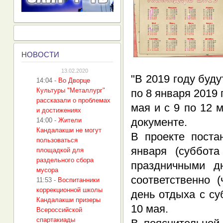
Н
ОВОСТИ
13.02.2020
"В 2019 году буд
14:04
-
Во Дворце
Культуры "Металлург"
по 8 января 2019 г
рассказали о проблемах
мая и с 9 по 12 
и достижениях
документе.
14:00
-
Жители
Кандалакши не могут
В проекте поста
пользоваться
января (суббот
площадкой для
раздельного сбора
праздничными д
мусора
соответственно (
11:53
-
Воспитанники
коррекционной школы
день отдыха с су
Кандалакши призеры
10 мая.
Всероссийской
спартакиады