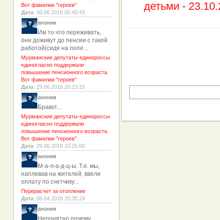
детьми -
23.10.
Вот фамилии "героев"
Дата
: 30.06.2018 05:45:43
аноним
Им то что переживать,
они доживут до пенсии с такой
работой(сидя на попе...
Мурманские депутаты-единороссы
единогласно поддержали
повышение пенсионного возраста.
Вот фамилии "героев"
Дата
: 29.06.2018 20:13:33
аноним
Браво!...
Мурманские депутаты-единороссы
единогласно поддержали
повышение пенсионного возраста.
Вот фамилии "героев"
Дата
: 29.06.2018 10:25:00
аноним
М-а-л-а-д-ц-ы. Т.е. мы,
наплевав на жителей, ввели
оплату по счетчику...
Перерасчет за отопление
Дата
: 08.04.2018 20:35:24
аноним
Непонятно почему