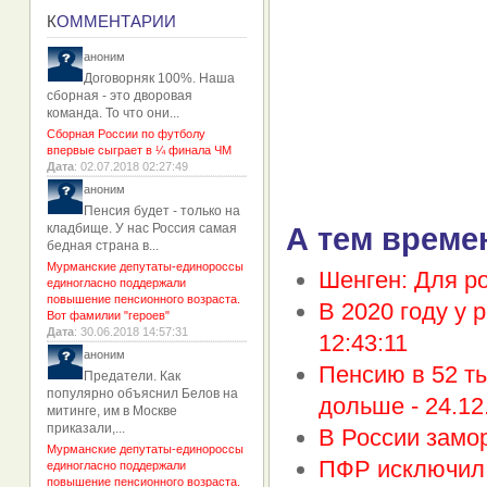
К
ОММЕНТАРИИ
аноним
Договорняк 100%. Наша
сборная - это дворовая
команда. То что они...
Сборная России по футболу
впервые сыграет в ¼ финала ЧМ
Дата
: 02.07.2018 02:27:49
аноним
Пенсия будет - только на
кладбище. У нас Россия самая
А тем време
бедная страна в...
Мурманские депутаты-единороссы
Шенген: Для ро
единогласно поддержали
повышение пенсионного возраста.
В 2020 году у 
Вот фамилии "героев"
Дата
: 30.06.2018 14:57:31
12:43:11
аноним
Пенсию в 52 ты
Предатели. Как
популярно объяснил Белов на
дольше -
24.12
митинге, им в Москве
приказали,...
В России замо
Мурманские депутаты-единороссы
ПФР исключил 
единогласно поддержали
повышение пенсионного возраста.