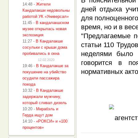
В пояснительной
14:48
-
Жители
дней отдыха учи
Кандалакши недовольны
работой УК «Универсал»
для полноценного
11:45
-
В кандалакшском
время, но и в вес
музее открылась новая
"Предлагаемые п
экспозиция
11:27
-
В Кандалакше
статьи 110 Трудо
сосульки с крыши дома
неделями было 
пробивались в окна
12.02.2020
говорится в по
19:46
-
В Кандалакше за
нормативных акто
покушение на убийство
осудили пассажира
поезда
10:32
-
В Кандалакше
задержали мужчину,
который сливал дизель
10:20
-
Мирабэль и
Герда ищут дом
14:10
-
«РОКСИ» и «100
процентов»