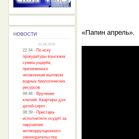
«Папин апрель».
Н
ОВОСТИ
12.04.2018
22:34
-
По иску
прокуратуры взыскана
сумма ущерба,
причиненного
незаконным выловом
водных биологических
ресурсов
09:48
-
Вручение
ключей. Квартиры для
детей-сирот
08:39
-
Пристава-
исполнителя осудят за
нарушение
антикоррупционного
законодательства