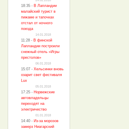
24.02.2018
18:35
-
В Лапландии
малайский турист в
пижаме и тапочках
отстал от ночного
поезда
14.01.2018
11:28
-
В финской
Лапландии построили
снежный отель «Игры
престолов»
06.01.2018
15:07
-
Хельсинки вновь
озарит свет фестиваля
Lux
05.01.2018
17:25
-
Норвежские
автовладельцы
переходят на
электричество
01.01.2018
14:40
-
Из-за морозов
замерз Ниагарский