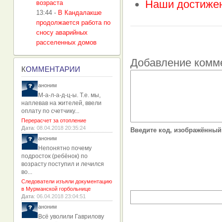
Наши достиже
возраста
13:44
-
В Кандалакше
продолжается работа по
сносу аварийных
расселенных домов
Добавление комм
К
ОММЕНТАРИИ
аноним
М-а-л-а-д-ц-ы. Т.е. мы,
наплевав на жителей, ввели
оплату по счетчику...
Перерасчет за отопление
Дата
: 08.04.2018 20:35:24
Введите код, изображённый 
аноним
Непонятно почему
подросток (ребёнок) по
возрасту поступил и лечился
во...
Следователи изъяли документацию
в Мурманской горбольнице
Дата
: 06.04.2018 23:04:51
аноним
Всё уволили Гаврилову