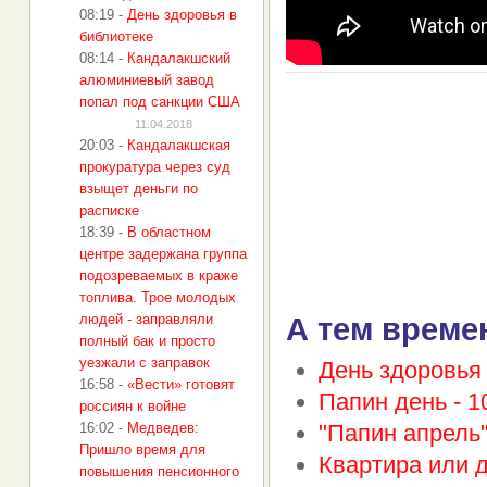
08:19
-
День здоровья в
библиотеке
08:14
-
Кандалакшский
алюминиевый завод
попал под санкции США
11.04.2018
20:03
-
Кандалакшская
прокуратура через суд
взыщет деньги по
расписке
18:39
-
В областном
центре задержана группа
подозреваемых в краже
топлива. Трое молодых
людей - заправляли
А тем време
полный бак и просто
уезжали с заправок
День здоровья
16:58
-
«Вести» готовят
Папин день -
1
россиян к войне
16:02
-
Медведев:
"Папин апрель"
Пришло время для
Квартира или д
повышения пенсионного