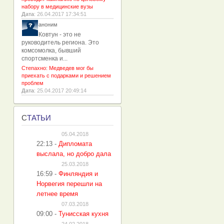
набору в медицинские вузы
Дата
: 26.04.2017 17:34:51
аноним
Ковтун - это не
руководитель региона. Это
комсомолка, бывший
спортсменка и...
Степахно: Медведев мог бы
приехать с подарками и решением
проблем
Дата
: 25.04.2017 20:49:14
С
ТАТЬИ
05.04.2018
22:13
-
Дипломата
выслала, но добро дала
25.03.2018
16:59
-
Финляндия и
Норвегия перешли на
летнее время
07.03.2018
09:00
-
Тунисская кухня