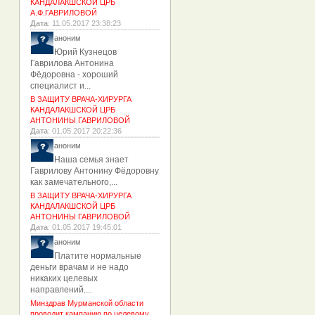
КАНДАЛАКШСКОЙ ЦРБ
А.Ф.ГАВРИЛОВОЙ
Дата
: 11.05.2017 23:38:23
аноним
Юрий Кузнецов
Гаврилова Антонина
Фёдоровна - хороший
специалист и...
В ЗАЩИТУ ВРАЧА-ХИРУРГА
КАНДАЛАКШСКОЙ ЦРБ
АНТОНИНЫ ГАВРИЛОВОЙ
Дата
: 01.05.2017 20:22:36
аноним
Наша семья знает
Гаврилову Антонину Фёдоровну
как замечательного,...
В ЗАЩИТУ ВРАЧА-ХИРУРГА
КАНДАЛАКШСКОЙ ЦРБ
АНТОНИНЫ ГАВРИЛОВОЙ
Дата
: 01.05.2017 19:45:01
аноним
Платите нормальные
деньги врачам и не надо
никаких целевых
направлений....
Минздрав Мурманской области
проводит кампанию по целевому