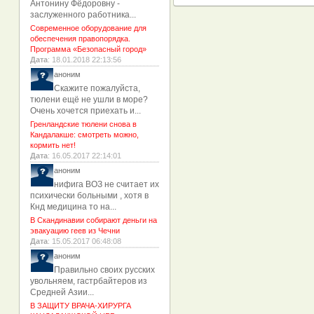
Антонину Фёдоровну -
заслуженного работника...
Современное оборудование для
обеспечения правопорядка.
Программа «Безопасный город»
Дата
: 18.01.2018 22:13:56
аноним
Скажите пожалуйста,
тюлени ещё не ушли в море?
Очень хочется приехать и...
Гренландские тюлени снова в
Кандалакше: смотреть можно,
кормить нет!
Дата
: 16.05.2017 22:14:01
аноним
нифига ВОЗ не считает их
психически больными , хотя в
Кнд медицина то на...
В Скандинавии собирают деньги на
эвакуацию геев из Чечни
Дата
: 15.05.2017 06:48:08
аноним
Правильно своих русских
увольняем, гастрбайтеров из
Средней Азии...
В ЗАЩИТУ ВРАЧА-ХИРУРГА