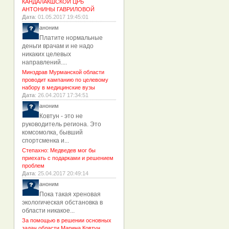
КАНДАЛАКШСКОЙ ЦРБ
АНТОНИНЫ ГАВРИЛОВОЙ
Дата
: 01.05.2017 19:45:01
аноним
Платите нормальные
деньги врачам и не надо
никаких целевых
направлений....
Минздрав Мурманской области
проводит кампанию по целевому
набору в медицинские вузы
Дата
: 26.04.2017 17:34:51
аноним
Ковтун - это не
руководитель региона. Это
комсомолка, бывший
спортсменка и...
Степахно: Медведев мог бы
приехать с подарками и решением
проблем
Дата
: 25.04.2017 20:49:14
аноним
Пока такая хреновая
экологическая обстановка в
области никакое...
За помощью в решении основных
задач области Марина Ковтун