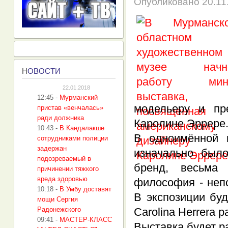
Опубликовано
20.11
Н
ОВОСТИ
22.01.2018
12:45
-
Мурманский
модельеру и пр
пристав «венчалась»
ради должника
Каролине Эррере
10:43
-
В Кандалакше
В одноимённой к
сотрудниками полиции
задержан
изначально был
подозреваемый в
бренд, весьма
причинении тяжкого
вреда здоровью
философия - непо
10:18
-
В Умбу доставят
В экспозиции бу
мощи Сергия
Радонежского
Carolina Herrera 
09:41
-
МАСТЕР-КЛАСС
Выставка будет р