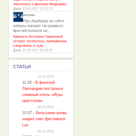
обратилась к Дмитрию Медведеву
Дата
: 23.04.2017 22:53:33
аноним
Про Арабидзе на сайте
хибины сказано так размыто:
врач ж\к попался на...
Адвокаты Антонины Гавриловой
оспорят экспертизы, проведённые
следствием, в суде
Дата
: 23.04.2017 22:46:52
С
ТАТЬИ
14.01.2018
11:28
-
В финской
Лапландии построили
снежный отель «Игры
престолов»
06.01.2018
15:07
-
Хельсинки вновь
озарит свет фестиваля
Lux
05.01.2018