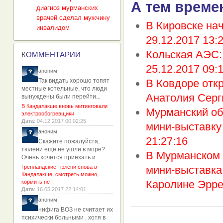
А тем време
диагноз мурманских
врачей сделал мужчину
В Кировске на
инвалидом
29.12.2017 13:
Кольская АЭС:
К
ОММЕНТАРИИ
25.12.2017 09:1
аноним
Так видать хорошо топят
В Ковдоре отк
местные котельные, что люди
Анатолия Серг
вынуждены были перейти...
В Кандалакше вновь митинговали
Мурманский об
электрообогревщики
Дата
: 04.12.2017 00:02:25
мини-выставку
аноним
21:27:16
Скажите пожалуйста,
тюлени ещё не ушли в море?
В Мурманском 
Очень хочется приехать и...
Гренландские тюлени снова в
мини-выставка
Кандалакше: смотреть можно,
Каролине Эрре
кормить нет!
Дата
: 16.05.2017 22:14:01
аноним
нифига ВОЗ не считает их
психически больными , хотя в