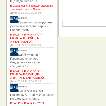
Кнд медицина то на...
В Скандинавии собирают деньги на
эвакуацию геев из Чечни
Дата
: 15.05.2017 06:48:08
аноним
Правильно своих русских
увольняем, гастрбайтеров из
Средней Азии...
В ЗАЩИТУ ВРАЧА-ХИРУРГА
КАНДАЛАКШСКОЙ ЦРБ
А.Ф.ГАВРИЛОВОЙ
Дата
: 11.05.2017 23:38:23
аноним
Юрий Кузнецов
Гаврилова Антонина
Фёдоровна - хороший
специалист и...
В ЗАЩИТУ ВРАЧА-ХИРУРГА
КАНДАЛАКШСКОЙ ЦРБ
АНТОНИНЫ ГАВРИЛОВОЙ
Дата
: 01.05.2017 20:22:36
аноним
Наша семья знает
Гаврилову Антонину Фёдоровну
как замечательного,...
В ЗАЩИТУ ВРАЧА-ХИРУРГА