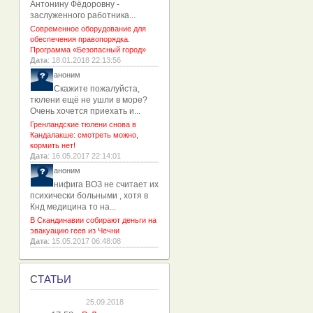
Антонину Фёдоровну -
заслуженного работника...
Современное оборудование для
обеспечения правопорядка.
Программа «Безопасный город»
Дата
: 18.01.2018 22:13:56
аноним
Скажите пожалуйста,
тюлени ещё не ушли в море?
Очень хочется приехать и...
Гренландские тюлени снова в
Кандалакше: смотреть можно,
кормить нет!
Дата
: 16.05.2017 22:14:01
аноним
нифига ВОЗ не считает их
психически больными , хотя в
Кнд медицина то на...
В Скандинавии собирают деньги на
эвакуацию геев из Чечни
Дата
: 15.05.2017 06:48:08
С
ТАТЬИ
25.09.2018