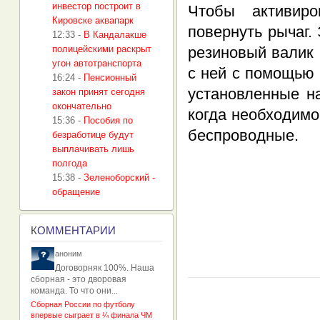
инвестор построит в
Чтобы активиро
Кировске аквапарк
повернуть рычаг.
12:33
-
В Кандалакше
полицейскими раскрыт
резиновый валик 
угон автотранспорта
с ней с помощью
16:24
-
Пенсионный
установленные н
закон принят сегодня
окончательно
когда необходимо
15:36
-
Пособия по
беспроводные.
безработице будут
выплачивать лишь
полгода
15:38
-
Зеленоборский -
обращение
К
ОММЕНТАРИИ
аноним
Договорняк 100%. Наша
сборная - это дворовая
команда. То что они...
Сборная России по футболу
впервые сыграет в ¼ финала ЧМ