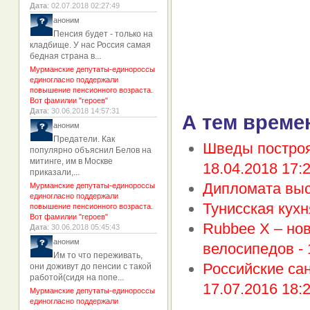
Дата
: 02.07.2018 02:27:49
аноним
Пенсия будет - только на
кладбище. У нас Россия самая
бедная страна в...
Мурманские депутаты-единороссы
единогласно поддержали
повышение пенсионного возраста.
Вот фамилии "героев"
Дата
: 30.06.2018 14:57:31
А тем време
аноним
Предатели. Как
Шведы построя
популярно объяснил Белов на
митинге, им в Москве
18.04.2018 17:
приказали,...
Дипломата выс
Мурманские депутаты-единороссы
единогласно поддержали
Тунисская кухн
повышение пенсионного возраста.
Вот фамилии "героев"
Rubbee X – но
Дата
: 30.06.2018 05:45:43
аноним
велосипедов -
Им то что переживать,
Российские сан
они доживут до пенсии с такой
работой(сидя на попе...
17.07.2016 18:
Мурманские депутаты-единороссы
единогласно поддержали