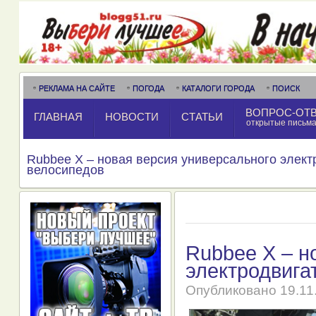
РЕКЛАМА НА САЙТЕ
ПОГОДА
КАТАЛОГИ ГОРОДА
ПОИСК
ВОПРОС-ОТ
ГЛАВНАЯ
НОВОСТИ
СТАТЬИ
открытые письм
Rubbee X – новая версия универсального элект
велосипедов
Rubbee X – н
электродвига
Опубликовано
19.11