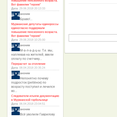
повышение пенсионного возраста.
Вот фамилии "героев"
Дата
: 29.06.2018 20:13:33
аноним
Браво!...
Мурманские депутаты-единороссы
единогласно поддержали
повышение пенсионного возраста.
Вот фамилии "героев"
Дата
: 29.06.2018 10:25:00
аноним
М-а-л-а-д-ц-ы. Т.е. мы,
наплевав на жителей, ввели
оплату по счетчику...
Перерасчет за отопление
Дата
: 08.04.2018 20:35:24
аноним
Непонятно почему
подросток (ребёнок) по
возрасту поступил и лечился
во...
Следователи изъяли документацию
в Мурманской горбольнице
Дата
: 06.04.2018 23:04:51
аноним
Всё уволили Гаврилову