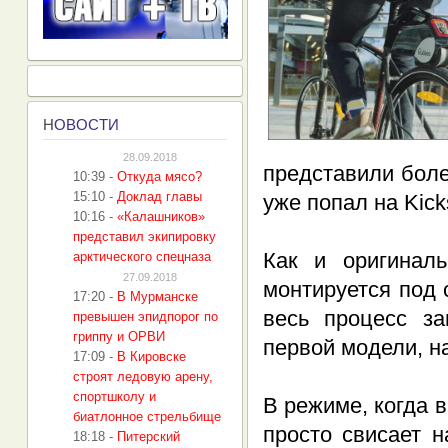
Н
ОВОСТИ
28.09.2018
представили бол
10:39
-
Откуда мясо?
15:10
-
Доклад главы
уже попал на Kicks
10:16
-
«Калашников»
представил экипировку
Как и оригинал
арктического спецназа
27.09.2018
монтируется под 
17:20
-
В Мурманске
весь процесс за
превышен эпидпорог по
гриппу и ОРВИ
первой модели, на
17:09
-
В Кировске
строят ледовую арену,
спортшколу и
В режиме, когда 
биатлонное стрельбище
просто свисает н
18:18
-
Питерский