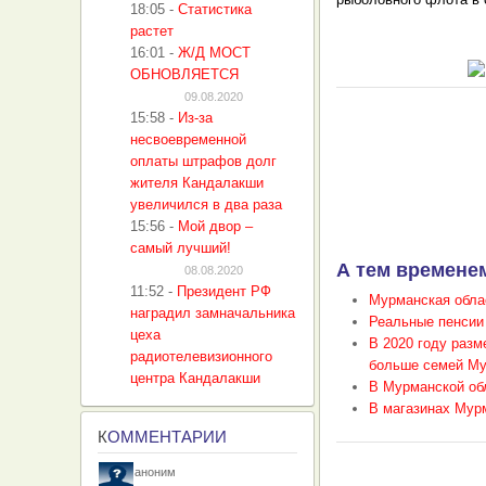
18:05
-
Статистика
растет
16:01
-
Ж/Д МОСТ
ОБНОВЛЯЕТСЯ
09.08.2020
15:58
-
Из-за
несвоевременной
оплаты штрафов долг
жителя Кандалакши
увеличился в два раза
15:56
-
Мой двор –
самый лучший!
А тем временем
08.08.2020
11:52
-
Президент РФ
Мурманская обла
наградил замначальника
Реальные пенсии
цеха
В 2020 году разм
радиотелевизионного
больше семей Му
центра Кандалакши
В Мурманской об
В магазинах Мурм
К
ОММЕНТАРИИ
аноним