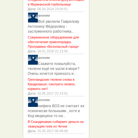
в Мурманской горбольнице
Дата
: 06.04.2018 23:04:51
аноним
Всё уволили Гаврилову
Антонину Фёдоровну -
заслуженного работника...
Современное оборудование для
обеспечения правопорядка.
Программа «Безопасный город»
Дата
: 18.01.2018 22:13:56
аноним
Скажите пожалуйста,
тюлени ещё не ушли в море?
Очень хочется приехать и...
Гренландские тюлени снова в
Кандалакше: смотреть можно,
кормить нет!
Дата
: 16.05.2017 22:14:01
аноним
нифига ВОЗ не считает их
психически больными , хотя в
Кнд медицина то на...
В Скандинавии собирают деньги на
эвакуацию геев из Чечни
Дата
: 15.05.2017 06:48:08