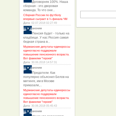
Договорняк 100%. Наша
сборная - это дворовая
команда. То что они...
Сборная России по футболу
впервые сыграет в ¼ финала ЧМ
Дата
: 02.07.2018 02:27:49
аноним
Пенсия будет - только на
кладбище. У нас Россия самая
бедная страна в...
Мурманские депутаты-единороссы
единогласно поддержали
повышение пенсионного возраста.
Вот фамилии "героев"
Дата
: 30.06.2018 14:57:31
аноним
Предатели. Как
популярно объяснил Белов на
митинге, им в Москве
приказали,...
Мурманские депутаты-единороссы
единогласно поддержали
повышение пенсионного возраста.
Вот фамилии "героев"
Дата
: 30.06.2018 05:45:43
аноним