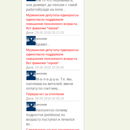
Им то что переживать,
они доживут до пенсии с такой
работой(сидя на попе...
Мурманские депутаты-единороссы
единогласно поддержали
повышение пенсионного возраста.
Вот фамилии "героев"
Дата
: 29.06.2018 20:13:33
аноним
Браво!...
Мурманские депутаты-единороссы
единогласно поддержали
повышение пенсионного возраста.
Вот фамилии "героев"
Дата
: 29.06.2018 10:25:00
аноним
М-а-л-а-д-ц-ы. Т.е. мы,
наплевав на жителей, ввели
оплату по счетчику...
Перерасчет за отопление
Дата
: 08.04.2018 20:35:24
аноним
Непонятно почему
подросток (ребёнок) по
возрасту поступил и лечился
во...
Следователи изъяли документацию