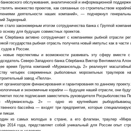
и банковского обслуживания, аналитической и информационной поддержк
влять множество проектов, как связанных со строительством кораблей
лениями деятельности наших компаний», — подчеркнул генеральн
ий Задворный.
я стало закономерным итогом сотрудничества банка с Группой компан
ю основу для будущих совместных проектов.
нк Сбербанка активно сотрудничает с компаниями рыбной отрасли рег
кой государства рыбная отрасль получила новый импульс как в части 
 судов в России.
ь новые перспективы и возможности развивать эту сферу вместе с
дседатель Северо-Западного банка Сбербанка Виктор Вентимилла Алон
ее время Группа компаний «Мурмансельдь 2» реализует масштабный
ьству четырех современных рыболовных морозильных траулеров 
троительный завод «Пелла».
т организатором финансирования и гарантирования по данному проекту
ологичные и экономичные корабли — будущее нашей отрасли, они буду
тметил после подписания заместитель руководителя Росрыболовства Пе
й «Мурмансельдь 2» — одно из крупнейших рыбодобывающи
ственного бассейна — входят три предприятия, которые специализиру
и пикши.
один из самых молодых в стране, а его флагман, траулер «Мира
бре 2014 года, представляет собой уникальный для России опыт стр
современных условиях.