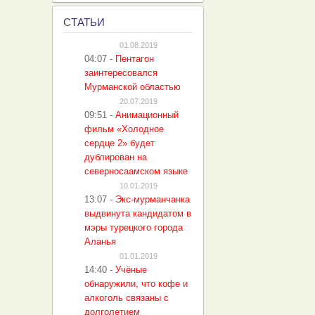
С
ТАТЬИ
01.08.2019
04:07
-
Пентагон
заинтересовался
Мурманской областью
20.07.2019
09:51
-
Анимационный
фильм «Холодное
сердце 2» будет
дублирован на
северносаамском языке
10.01.2019
13:07
-
Экс-мурманчанка
выдвинута кандидатом в
мэры турецкого города
Аланья
01.01.2019
14:40
-
Учёные
обнаружили, что кофе и
алкоголь связаны с
долголетием