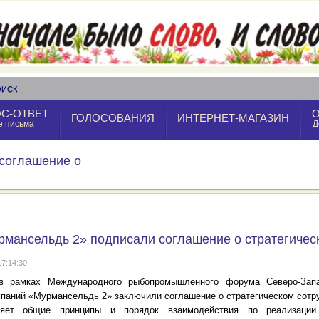
ОИСК
С-ОТВЕТ
ГОЛОСОВАНИЯ
ИНТЕРНЕТ-МАГАЗИН
е письма
Д
соглашение о
рмансельдь 2» подписали соглашение о стратегичес
17:14:30
 в рамках Международного рыбопромышленного форума Северо-За
мпаний «Мурмансельдь 2» заключили соглашение о стратегическом сотр
ляет общие принципы и порядок взаимодействия по реализации