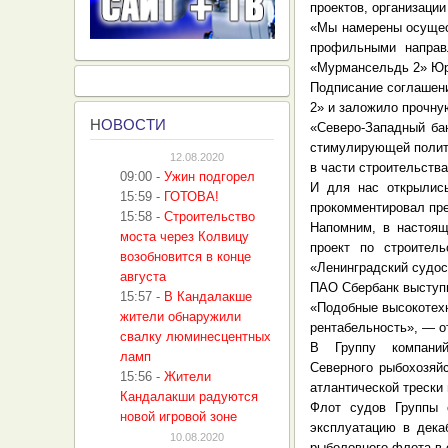
проектов, организаци
«Мы намерены осущест
профильными направ
«Мурмансельдь 2» Юр
Подписание соглашени
2» и заложило прочну
Н
ОВОСТИ
«Северо-Западный ба
стимулирующей полити
12.08.2020
в части строительства
09:00
-
Ужин подгорел
И для нас открылис
15:59
-
ГОТОВА!
прокомментировал пре
15:58
-
Строительство
Напомним, в настоящ
моста через Колвицу
проект по строител
возобновится в конце
«Ленинградский судос
августа
ПАО Сбербанк выступи
15:57
-
В Кандалакше
«Подобные высокотехн
жители обнаружили
рентабельность», — о
свалку люминесцентных
В Группу компани
ламп
Северного рыбохозяй
15:56
-
Жители
атлантической трески 
Кандалакши радуются
Флот судов Группы 
новой игровой зоне
эксплуатацию в дека
10.08.2020
рыболовного флота в 