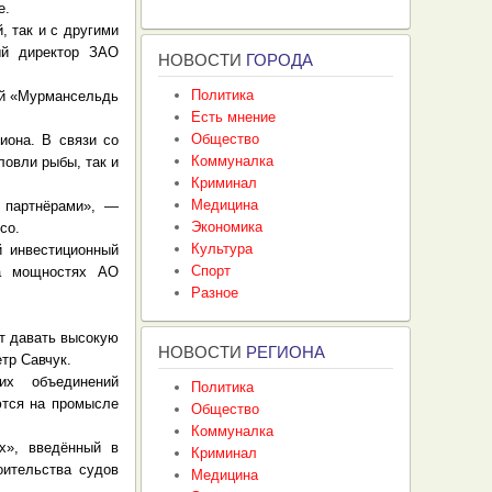
е.
, так и с другими
ый директор ЗАО
НОВОСТИ
ГОРОДА
Политика
ий «Мурмансельдь
Есть мнение
Общество
иона. В связи со
Коммуналка
ловли рыбы, так и
Криминал
Медицина
 партнёрами», —
Экономика
со.
Культура
 инвестиционный
Спорт
на мощностях АО
Разное
.
т давать высокую
НОВОСТИ
РЕГИОНА
тр Савчук.
х объединений
Политика
ются на промысле
Общество
Коммуналка
х», введённый в
Криминал
оительства судов
Медицина