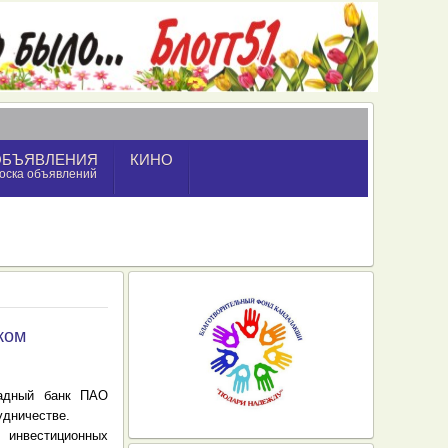
ОБЪЯВЛЕНИЯ
КИНО
оска объявлений
ком
падный банк ПАО
удничестве.
 инвестиционных