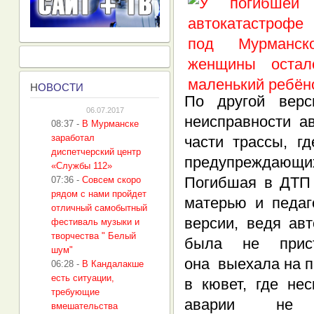
Н
ОВОСТИ
По другой верс
06.07.2017
неисправности а
08:37
-
В Мурманске
заработал
части трассы, г
диспетчерский центр
предупреждающих 
«Службы 112»
Погибшая в ДТП 
07:36
-
Совсем скоро
рядом с нами пройдет
матерью и педаг
отличный самобытный
версии, ведя ав
фестиваль музыки и
творчества " Белый
была не прист
шум"
она выехала на п
06:28
-
В Кандалакше
есть ситуации,
в кювет, где не
требующие
аварии не 
вмешательства