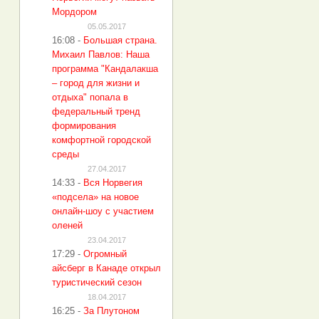
Мордором
05.05.2017
16:08
-
Большая страна.
Михаил Павлов: Наша
программа "Кандалакша
– город для жизни и
отдыха" попала в
федеральный тренд
формирования
комфортной городской
среды
27.04.2017
14:33
-
Вся Норвегия
«подсела» на новое
онлайн-шоу с участием
оленей
23.04.2017
17:29
-
Огромный
айсберг в Канаде открыл
туристический сезон
18.04.2017
16:25
-
За Плутоном