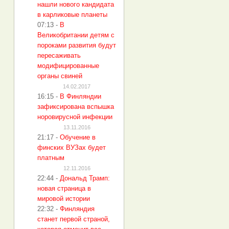
нашли нового кандидата
в карликовые планеты
07:13
-
В
Великобритании детям с
пороками развития будут
пересаживать
модифицированные
органы свиней
14.02.2017
16:15
-
В Финляндии
зафиксирована вспышка
норовирусной инфекции
13.11.2016
21:17
-
Обучение в
финских ВУЗах будет
платным
12.11.2016
22:44
-
Дональд Трамп:
новая страница в
мировой истории
22:32
-
Финляндия
станет первой страной,