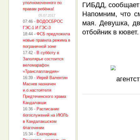
уполномоченного по
ГИБДД, сообщает
правам ребёнка!
Напомним, что с
05.07.2017
07:46
-
ВОДОСБРОС
мая. Девушка, дв
ГЭС-1 И ГЭС-3
отбойник в кювет
18:44
-
ФСБ предложила
новые правила режима в
пограничной зоне
17:42
-
В субботу в
Заполярье состоится
веломарафон
«Транслапландия»
16:39
-
Иерей Валентин
Маснев назначен
и.о.настоятеля
Предтеченского храма
Кандалакши
16:36
-
Расписание
богослужений на ИЮЛЬ
в Кандалакшском
благочинии
15:34
-
Екатерина