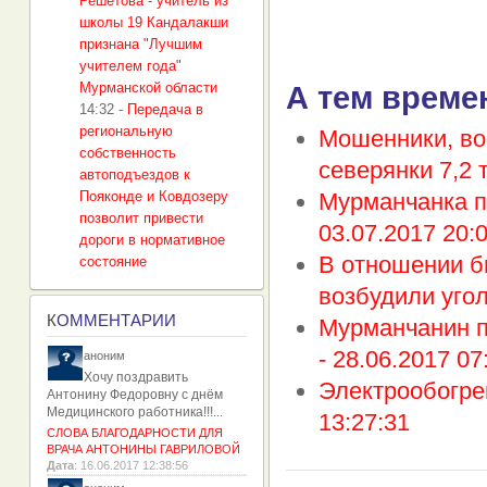
Решетова - учитель из
школы 19 Кандалакши
признана "Лучшим
учителем года"
Мурманской области
А тем време
14:32
-
Передача в
региональную
Мошенники, во
собственность
северянки 7,2 
автоподъездов к
Пояконде и Ковдозеру
Мурманчанка п
позволит привести
03.07.2017 20:
дороги в нормативное
В отношении б
состояние
возбудили уго
К
ОММЕНТАРИИ
Мурманчанин п
-
28.06.2017 07
аноним
Хочу поздравить
Электрообогр
Антонину Федоровну с днём
Медицинского работника!!!...
13:27:31
СЛОВА БЛАГОДАРНОСТИ ДЛЯ
ВРАЧА АНТОНИНЫ ГАВРИЛОВОЙ
Дата
: 16.06.2017 12:38:56