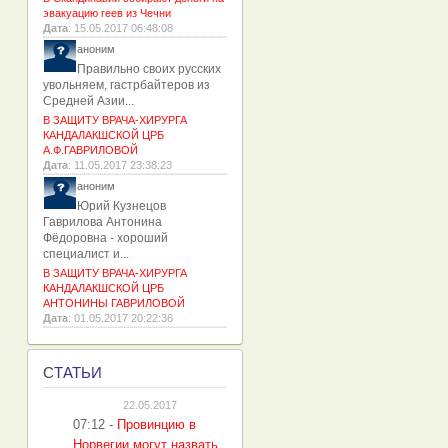
эвакуацию геев из Чечни
Дата
: 15.05.2017 06:48:08
аноним
Правильно своих русских
увольняем, гастрбайтеров из
Средней Азии...
В ЗАЩИТУ ВРАЧА-ХИРУРГА
КАНДАЛАКШСКОЙ ЦРБ
А.Ф.ГАВРИЛОВОЙ
Дата
: 11.05.2017 23:38:23
аноним
Юрий Кузнецов
Гаврилова Антонина
Фёдоровна - хороший
специалист и...
В ЗАЩИТУ ВРАЧА-ХИРУРГА
КАНДАЛАКШСКОЙ ЦРБ
АНТОНИНЫ ГАВРИЛОВОЙ
Дата
: 01.05.2017 20:22:36
С
ТАТЬИ
22.05.2017
07:12
-
Провинцию в
Норвегии могут назвать