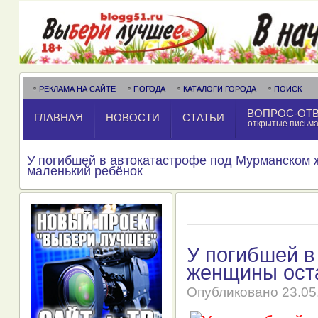
РЕКЛАМА НА САЙТЕ
ПОГОДА
КАТАЛОГИ ГОРОДА
ПОИСК
ВОПРОС-ОТ
ГЛАВНАЯ
НОВОСТИ
СТАТЬИ
открытые письм
У погибшей в автокатастрофе под Мурманском
маленький ребёнок
У погибшей в
женщины ост
Опубликовано
23.05