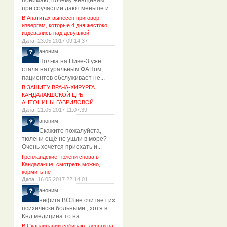
понимаю, почему женщинам
при соучастии дают меньше и...
В Апатитах вынесен приговор
извергам, которые 4 дня жестоко
издевались над девушкой
Дата
: 23.05.2017 09:14:37
аноним
Пол-ка на Ниве-3 уже
стала натуральным ФАПом,
пациентов обслуживает не...
В ЗАЩИТУ ВРАЧА-ХИРУРГА
КАНДАЛАКШСКОЙ ЦРБ
АНТОНИНЫ ГАВРИЛОВОЙ
Дата
: 21.05.2017 11:07:39
аноним
Скажите пожалуйста,
тюлени ещё не ушли в море?
Очень хочется приехать и...
Гренландские тюлени снова в
Кандалакше: смотреть можно,
кормить нет!
Дата
: 16.05.2017 22:14:01
аноним
нифига ВОЗ не считает их
психически больными , хотя в
Кнд медицина то на...
В Скандинавии собирают деньги на