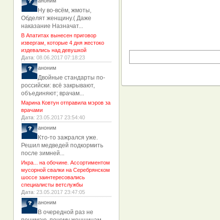
аноним
Ну во-всём, жмоты,
Обделят женщину.( Даже
наказание Назначат...
В Апатитах вынесен приговор
извергам, которые 4 дня жестоко
издевались над девушкой
Дата
: 08.06.2017 07:18:23
аноним
Двойные стандарты по-
российски: всё закрывают,
объединяют; врачам...
Марина Ковтун отправила мэров за
врачами
Дата
: 23.05.2017 23:54:40
аноним
Кто-то зажрался уже.
Решил медведей подкормить
после зимней...
Икра... на обочине. Ассортиментом
мусорной свалки на Серебрянском
шоссе заинтересовались
специалисты ветслужбы
Дата
: 23.05.2017 23:47:05
аноним
В очередной раз не