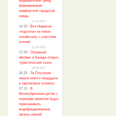
федеральный тренд
формирования
комфортной городской
среды
27.04.2017
14:33
-
Вся Норвегия
«подсела» на новое
онлайн-шоу с участием
оленей
23.04.2017
17:29
-
Огромный
айсберг в Канаде открыл
туристический сезон
18.04.2017
16:25
-
За Плутоном
нашли нового кандидата
в карликовые планеты
07:13
-
В
Великобритании детям с
пороками развития будут
пересаживать
модифицированные
органы свиней