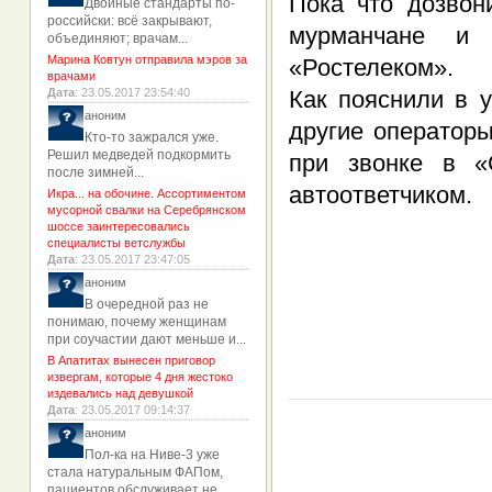
Пока что дозвон
Двойные стандарты по-
российски: всё закрывают,
мурманчане и
объединяют; врачам...
Марина Ковтун отправила мэров за
«Ростелеком».
врачами
Дата
: 23.05.2017 23:54:40
Как пояснили в 
аноним
другие оператор
Кто-то зажрался уже.
Решил медведей подкормить
при звонке в «
после зимней...
автоответчиком.
Икра... на обочине. Ассортиментом
мусорной свалки на Серебрянском
шоссе заинтересовались
специалисты ветслужбы
Дата
: 23.05.2017 23:47:05
аноним
В очередной раз не
понимаю, почему женщинам
при соучастии дают меньше и...
В Апатитах вынесен приговор
извергам, которые 4 дня жестоко
издевались над девушкой
Дата
: 23.05.2017 09:14:37
аноним
Пол-ка на Ниве-3 уже
стала натуральным ФАПом,
пациентов обслуживает не...