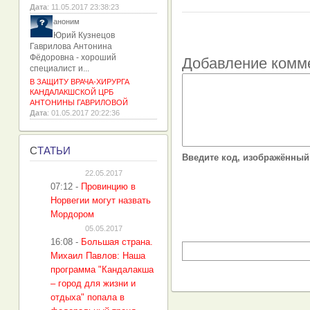
Дата
: 11.05.2017 23:38:23
аноним
Юрий Кузнецов
Гаврилова Антонина
Фёдоровна - хороший
Добавление комм
специалист и...
В ЗАЩИТУ ВРАЧА-ХИРУРГА
КАНДАЛАКШСКОЙ ЦРБ
АНТОНИНЫ ГАВРИЛОВОЙ
Дата
: 01.05.2017 20:22:36
С
ТАТЬИ
Введите код, изображённый 
22.05.2017
07:12
-
Провинцию в
Норвегии могут назвать
Мордором
05.05.2017
16:08
-
Большая страна.
Михаил Павлов: Наша
программа "Кандалакша
– город для жизни и
отдыха" попала в