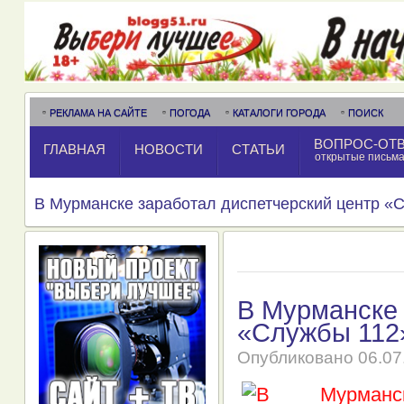
РЕКЛАМА НА САЙТЕ
ПОГОДА
КАТАЛОГИ ГОРОДА
ПОИСК
ВОПРОС-ОТ
ГЛАВНАЯ
НОВОСТИ
СТАТЬИ
открытые письм
В Мурманске заработал диспетчерский центр «
В Мурманске 
«Службы 112
Опубликовано
06.07