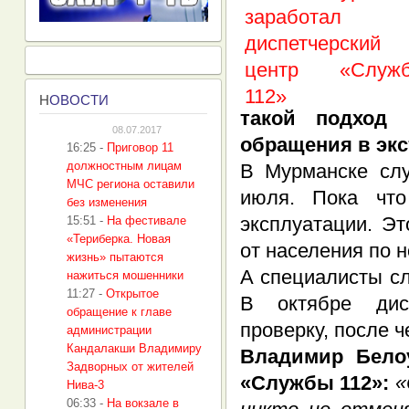
Н
ОВОСТИ
такой подход 
08.07.2017
обращения в эк
16:25
-
Приговор 11
должностным лицам
В Мурманске слу
МЧС региона оставили
июля. Пока что
без изменения
эксплуатации. Эт
15:51
-
На фестивале
«Териберка. Новая
от населения по н
жизнь» пытаются
А специалисты сл
нажиться мошенники
11:27
-
Открытое
В октябре дисп
обращение к главе
проверку, после ч
администрации
Кандалакши Владимиру
Владимир Белоу
Задворных от жителей
«Службы 112»:
«
Нива-3
06:33
-
На вокзале в