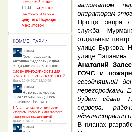
поморской земли
автоматом пе
13:33
-
Пациентов
операторам этог
насмешили слова
депутата Надежды
Проще говоря, с
Максимовой
служба Мурман
отдельный центр
К
ОММЕНТАРИИ
улице Буркова. 
аноним
улице Папанина.
Хочу поздравить
Антонину Федоровну с днём
Анатолий Залес
Медицинского работника!!!...
ГОЧС и пожарн
СЛОВА БЛАГОДАРНОСТИ ДЛЯ
ВРАЧА АНТОНИНЫ ГАВРИЛОВОЙ
сегодняшний де
Дата
: 16.06.2017 12:38:56
аноним
перегородками. Е
Ну во-всём, жмоты,
Обделят женщину.( Даже
будет сдано. 
наказание Назначат...
сервера, раб
В Апатитах вынесен приговор
извергам, которые 4 дня жестоко
администрации и
издевались над девушкой
Дата
: 08.06.2017 07:18:23
В планах разрабо
аноним