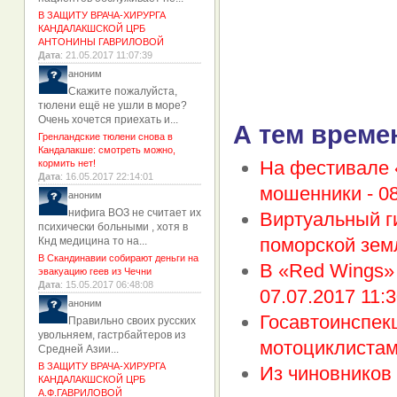
В ЗАЩИТУ ВРАЧА-ХИРУРГА
КАНДАЛАКШСКОЙ ЦРБ
АНТОНИНЫ ГАВРИЛОВОЙ
Дата
: 21.05.2017 11:07:39
аноним
Скажите пожалуйста,
тюлени ещё не ушли в море?
Очень хочется приехать и...
А тем време
Гренландские тюлени снова в
Кандалакше: смотреть можно,
На фестивале 
кормить нет!
Дата
: 16.05.2017 22:14:01
мошенники -
08
аноним
нифига ВОЗ не считает их
Виртуальный г
психически больными , хотя в
поморской зем
Кнд медицина то на...
В Скандинавии собирают деньги на
В «Red Wings»
эвакуацию геев из Чечни
Дата
: 15.05.2017 06:48:08
07.07.2017 11:3
аноним
Госавтоинспек
Правильно своих русских
увольняем, гастрбайтеров из
мотоциклистам
Средней Азии...
В ЗАЩИТУ ВРАЧА-ХИРУРГА
Из чиновников
КАНДАЛАКШСКОЙ ЦРБ
А.Ф.ГАВРИЛОВОЙ