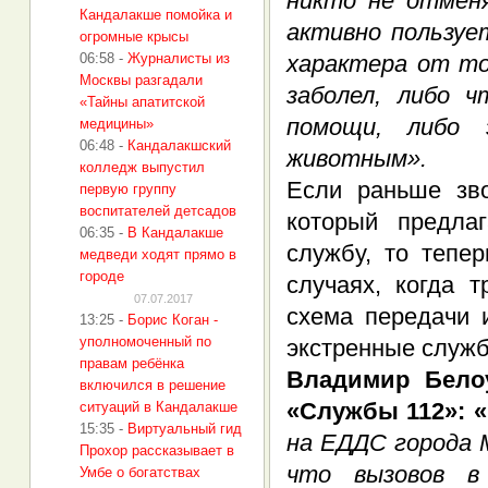
никто не отмен
Кандалакше помойка и
активно пользуе
огромные крысы
06:58
-
Журналисты из
характера от то
Москвы разгадали
заболел, либо 
«Тайны апатитской
помощи, либо 
медицины»
06:48
-
Кандалакшский
животным».
колледж выпустил
Если раньше зв
первую группу
воспитателей детсадов
который предла
06:35
-
В Кандалакше
службу, то тепе
медведи ходят прямо в
городе
случаях, когда 
07.07.2017
схема передачи 
13:25
-
Борис Коган -
уполномоченный по
экстренные служ
правам ребёнка
Владимир Белоу
включился в решение
«Службы 112»: «
ситуаций в Кандалакше
15:35
-
Виртуальный гид
на ЕДДС города 
Прохор рассказывает в
что вызовов в
Умбе о богатствах