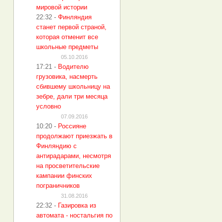
мировой истории
22:32
-
Финляндия
станет первой страной,
которая отменит все
школьные предметы
05.10.2016
17:21
-
Водителю
грузовика, насмерть
сбившему школьницу на
зебре, дали три месяца
условно
07.09.2016
10:20
-
Россияне
продолжают приезжать в
Финляндию с
антирадарами, несмотря
на просветительские
кампании финских
пограничников
31.08.2016
22:32
-
Газировка из
автомата - ностальгия по