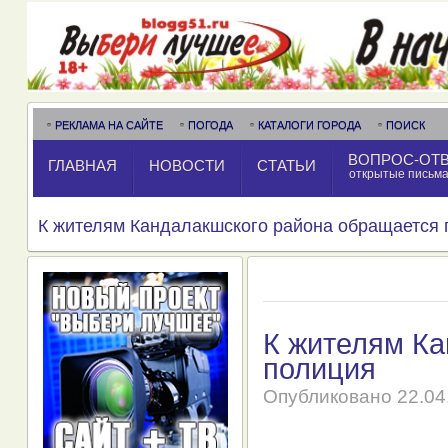
РЕКЛАМА НА САЙТЕ
ПОГОДА
КАТАЛОГИ ГОРОДА
ПОИСК
ВОПРОС-ОТ
ГЛАВНАЯ
НОВОСТИ
СТАТЬИ
открытые письм
К жителям Кандалакшского района обращается
К жителям Ка
полиция
Опубликовано
22.04