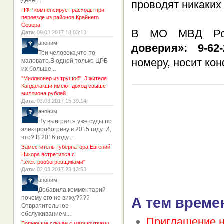
денег...
проводят никаких
ПФР компенсирует расходы при
переезде из районов Крайнего
Севера
В МО МВД Рос
Дата
: 09.03.2017 18:03:13
аноним
доверия»: 9-62-
Три человека,что-то
номеру, носит ко
маловато.В одной только ЦРБ
их больше...
"Миллионер из трущоб". 3 жителя
Кандалакши имеют доход свыше
миллиона рублей
Дата
: 03.03.2017 15:39:14
аноним
Ну выиграл я уже суды по
электрообогреву в 2015 году. И,
что? В 2016 году...
Заместитель Губернатора Евгений
Никора встретился с
"электрообогревщиками"
Дата
: 02.03.2017 23:13:53
аноним
Добавила комментарий
почему его не вижу????
А тем време
Отвратительное
обслуживанием...
Приглашение н
Вопиющие случаи с маршрутками