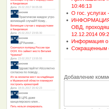
в Кандалакше
10:46:13
Дата
: 26.02.2017 00:05:08
О гос. услугах 
аноним
Практически каждое утро-
ИНФОРМАЦИЯ о
вопиющий случай!!! Кому...
Вопиющие случаи с маршрутками
ОВД, проходящ
в Кандалакше
12.12.2014 09:
Дата
: 25.02.2017 23:55:30
аноним
Информация о 
ЦРУшники...
Сокращенным о
Скончался полпред России при
ООН. Кто займет место Виталия
Чуркина?
Дата
: 23.02.2017 13:55:55
аноним
Здравствуйте! Абсолютно
согласна по поводу...
Добавление комм
Из-за нехватки мест на кладбищах
в Мурманской области планируют
построить крематорий
Дата
: 18.01.2017 20:42:23
аноним
В ЦРБ даже
канцелярского клея...
Пить нельзя оперировать.