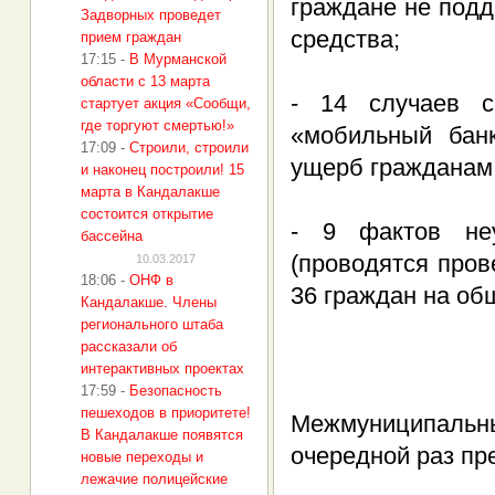
граждане не под
Задворных проведет
средства;
прием граждан
17:15
-
В Мурманской
области с 13 марта
- 14 случаев с
стартует акция «Сообщи,
где торгуют смертью!»
«мобильный банк
17:09
-
Строили, строили
ущерб гражданам 
и наконец построили! 15
марта в Кандалакше
состоится открытие
- 9 фактов неу
бассейна
(проводятся пров
10.03.2017
18:06
-
ОНФ в
36 граждан на об
Кандалакше. Члены
регионального штаба
рассказали об
интерактивных проектах
17:59
-
Безопасность
пешеходов в приоритете!
Межмуниципаль
В Кандалакше появятся
очередной раз пр
новые переходы и
лежачие полицейские