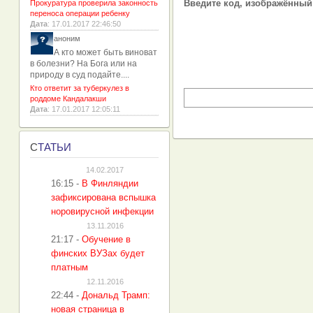
Введите код, изображённый 
Прокуратура проверила законность
переноса операции ребенку
Дата
: 17.01.2017 22:46:50
аноним
А кто может быть виноват
в болезни? На Бога или на
природу в суд подайте....
Кто ответит за туберкулез в
роддоме Кандалакши
Дата
: 17.01.2017 12:05:11
С
ТАТЬИ
14.02.2017
16:15
-
В Финляндии
зафиксирована вспышка
норовирусной инфекции
13.11.2016
21:17
-
Обучение в
финских ВУЗах будет
платным
12.11.2016
22:44
-
Дональд Трамп:
новая страница в