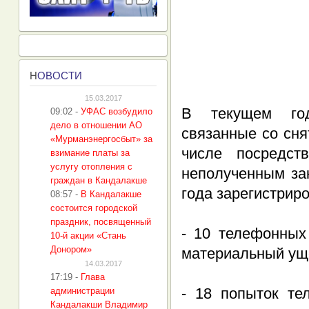
Н
ОВОСТИ
15.03.2017
В текущем год
09:02
-
УФАС возбудило
дело в отношении АО
связанные со сня
«Мурманэнергосбыт» за
числе посредст
взимание платы за
услугу отопления с
неполученным зак
граждан в Кандалакше
года зарегистрир
08:57
-
В Кандалакше
состоится городской
праздник, посвященный
- 10 телефонных
10-й акции «Стань
Донором»
материальный уще
14.03.2017
17:19
-
Глава
- 18 попыток те
администрации
Кандалакши Владимир