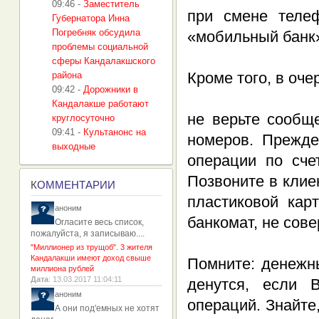
09:46
-
Заместитель
при смене телеф
Губернатора Инна
Погребняк обсудила
«мобильный банк
проблемы социальной
сферы Кандалакшского
Кроме того, в оч
района
09:42
-
Дорожники в
Кандалакше работают
не верьте сообщ
круглосуточно
09:41
-
Культанонс на
номеров. Прежде
выходные
операции по сче
Позвоните в клие
К
ОММЕНТАРИИ
пластиковой кар
аноним
банкомат, не сов
Огласите весь список,
пожалуйста, я записываю....
"Миллионер из трущоб". 3 жителя
Кандалакши имеют доход свыше
Помните: денежн
миллиона рублей
Дата
: 13.03.2017 11:04:11
денутся, если 
аноним
операций. Знайте
А они под'емных не хотят