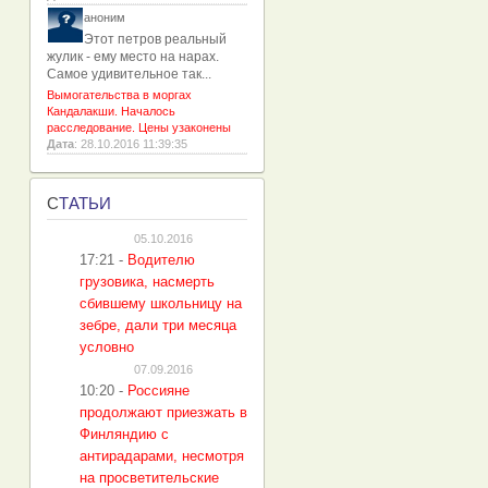
аноним
Этот петров реальный
жулик - ему место на нарах.
Самое удивительное так...
Вымогательства в моргах
Кандалакши. Началось
расследование. Цены узаконены
Дата
: 28.10.2016 11:39:35
С
ТАТЬИ
05.10.2016
17:21
-
Водителю
грузовика, насмерть
сбившему школьницу на
зебре, дали три месяца
условно
07.09.2016
10:20
-
Россияне
продолжают приезжать в
Финляндию с
антирадарами, несмотря
на просветительские