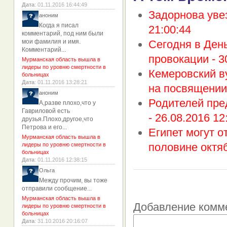
Дата
: 01.11.2016 16:44:49
Задорнова увез
аноним
Когда я писал
21:00:44
комментарий, под ним были
мои фамилия и имя.
Сегодня в Ден
Комментарий...
провокации -
3
Мурманская область вышла в
лидеры по уровню смертности в
Кемеровский в
больницах
Дата
: 01.11.2016 13:28:21
на посвящении
аноним
Родителей пре
А,разве плохо,что у
Гавриловой есть
-
26.08.2016 12
друзья.Плохо,другое,что
Петрова и его...
Египет могут о
Мурманская область вышла в
половине октя
лидеры по уровню смертности в
больницах
Дата
: 01.11.2016 12:38:15
Ольга
Между прочим, вы тоже
отправили сообщение...
Мурманская область вышла в
Добавление комм
лидеры по уровню смертности в
больницах
Дата
: 31.10.2016 20:16:07