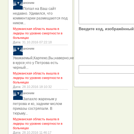
аноним
Попал на Ваш сайт
недавно. Удивился, что
комментарии размещаются под
ником...
Введите код, изображённый 
Мурманская область вышла в
лидеры по уровню смертности в
больницах
Дата
: 31.10.2016 07:22:18
аноним
Уважаемый,Карпеко,Вы,наверно,не
в курсе,что у Петрова есть
черный...
Мурманская область вышла в
лидеры по уровню смертности в
больницах
Дата
: 28.10.2016 18:10:32
аноним
Запахло жареным у
петрова и ко, задним числом
приказы состряпали. В
тюрьму...
Мурманская область вышла в
лидеры по уровню смертности в
больницах
Дата
: 28.10.2016 11:46:17