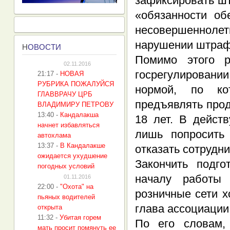
зафиксировать шт
«обязанности об
несовершеннолет
нарушении штраф 
Н
ОВОСТИ
Помимо этого р
02.11.2016
госрегулировании
21:17
-
НОВАЯ
РУБРИКА ПОЖАЛУЙСЯ
нормой, по ко
ГЛАВВРАЧУ ЦРБ
предъявлять про
ВЛАДИМИРУ ПЕТРОВУ
13:40
-
Кандалакша
18 лет. В дейст
начнет избавляться
лишь попросить
автохлама
13:37
-
В Кандалакше
отказать сотрудни
ожидается ухудшение
Закончить подг
погодных условий
началу работы 
01.11.2016
22:00
-
"Охота" на
розничные сети х
пьяных водителей
глава ассоциации
открыта
11:32
-
Убитая горем
По его словам,
мать просит помянуть ее