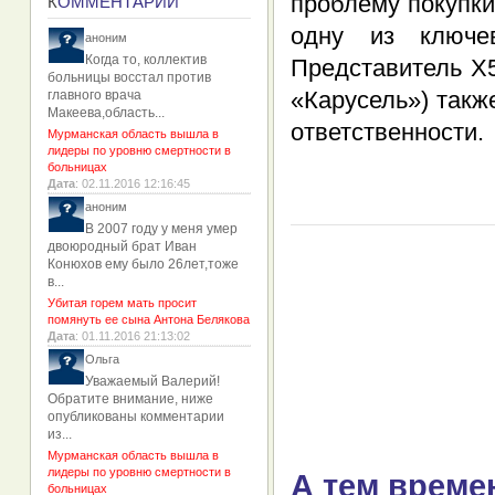
проблему покупки
К
ОММЕНТАРИИ
одну из ключе
аноним
Когда то, коллектив
Представитель X5
больницы восстал против
«Карусель») такж
главного врача
Макеева,область...
ответственности.
Мурманская область вышла в
лидеры по уровню смертности в
больницах
Дата
: 02.11.2016 12:16:45
аноним
В 2007 году у меня умер
двоюродный брат Иван
Конюхов ему было 26лет,тоже
в...
Убитая горем мать просит
помянуть ее сына Антона Белякова
Дата
: 01.11.2016 21:13:02
Ольга
Уважаемый Валерий!
Обратите внимание, ниже
опубликованы комментарии
из...
Мурманская область вышла в
лидеры по уровню смертности в
А тем време
больницах