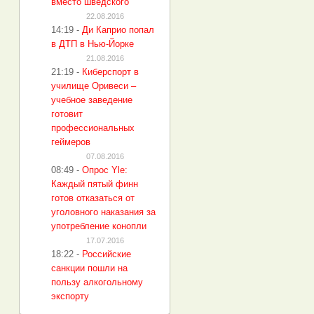
вместо шведского
22.08.2016
14:19
-
Ди Каприо попал
в ДТП в Нью-Йорке
21.08.2016
21:19
-
Киберспорт в
училище Оривеси –
учебное заведение
готовит
профессиональных
геймеров
07.08.2016
08:49
-
Опрос Yle:
Каждый пятый финн
готов отказаться от
уголовного наказания за
употребление конопли
17.07.2016
18:22
-
Российские
санкции пошли на
пользу алкогольному
экспорту