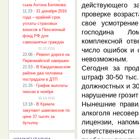
действующего з
сына Антона Белякова
11:23
-
31 декабря 2016
проверке возраст
года – крайний срок
свое усмотрени
уплаты страховых
взносов в Пенсионный
господина Лом
фонд РФ для
комплексной отв
самозанятых граждан
число ошибок и 
31.10.2016
22:06
-
Ремонт дороги на
невозможным.
Первомайской завершен
Сегодня за про
21:53
-
В Кандалакшском
районе два человека
штраф 30-50 тыс.
пострадали в ДТП
должностных и 30
21:25
-
График выплаты
пенсии в ноябре
нарушение грозит
30.10.2016
Нынешние прави
13:18
-
В Кремле
закупают шампанское по
алкоголя несове
цене 37 тысяч за
лицензии, напом
бутылку
ответственност