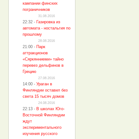
кампании финских
пограничников
31.08.2016
22:32
-
Газировка из
автомата - ностальгия по
прошлому
28.08.2016
21:00
-
Парк
аттракционов
«Сяркянниеми» тайно
перевез дельфинов в
Грецию
27.08.2016
14:00
-
Ураган в
Финляндии оставил без
света 15 тысяч домов
24.08.2016
22:13
-
В школах Юго-
Восточной Финляндии
ждут
экспериментального
изучения русского