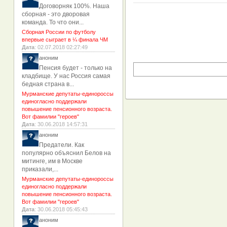
Договорняк 100%. Наша
сборная - это дворовая
команда. То что они...
Сборная России по футболу
впервые сыграет в ¼ финала ЧМ
Дата
: 02.07.2018 02:27:49
аноним
Пенсия будет - только на
кладбище. У нас Россия самая
бедная страна в...
Мурманские депутаты-единороссы
единогласно поддержали
повышение пенсионного возраста.
Вот фамилии "героев"
Дата
: 30.06.2018 14:57:31
аноним
Предатели. Как
популярно объяснил Белов на
митинге, им в Москве
приказали,...
Мурманские депутаты-единороссы
единогласно поддержали
повышение пенсионного возраста.
Вот фамилии "героев"
Дата
: 30.06.2018 05:45:43
аноним