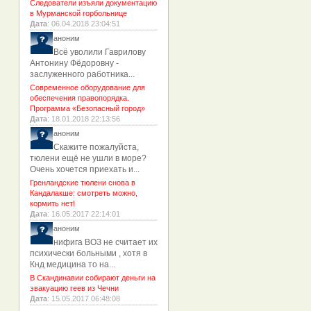
Следователи изъяли документацию
в Мурманской горбольнице
Дата
: 06.04.2018 23:04:51
аноним
Всё уволили Гаврилову
Антонину Фёдоровну -
заслуженного работника...
Современное оборудование для
обеспечения правопорядка.
Программа «Безопасный город»
Дата
: 18.01.2018 22:13:56
аноним
Скажите пожалуйста,
тюлени ещё не ушли в море?
Очень хочется приехать и...
Гренландские тюлени снова в
Кандалакше: смотреть можно,
кормить нет!
Дата
: 16.05.2017 22:14:01
аноним
нифига ВОЗ не считает их
психически больными , хотя в
Кнд медицина то на...
В Скандинавии собирают деньги на
эвакуацию геев из Чечни
Дата
: 15.05.2017 06:48:08