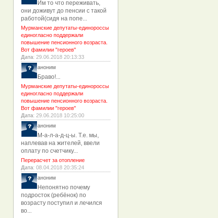
Им то что переживать,
они доживут до пенсии с такой
работой(сидя на попе...
Мурманские депутаты-единороссы
единогласно поддержали
повышение пенсионного возраста.
Вот фамилии "героев"
Дата
: 29.06.2018 20:13:33
аноним
Браво!...
Мурманские депутаты-единороссы
единогласно поддержали
повышение пенсионного возраста.
Вот фамилии "героев"
Дата
: 29.06.2018 10:25:00
аноним
М-а-л-а-д-ц-ы. Т.е. мы,
наплевав на жителей, ввели
оплату по счетчику...
Перерасчет за отопление
Дата
: 08.04.2018 20:35:24
аноним
Непонятно почему
подросток (ребёнок) по
возрасту поступил и лечился
во...