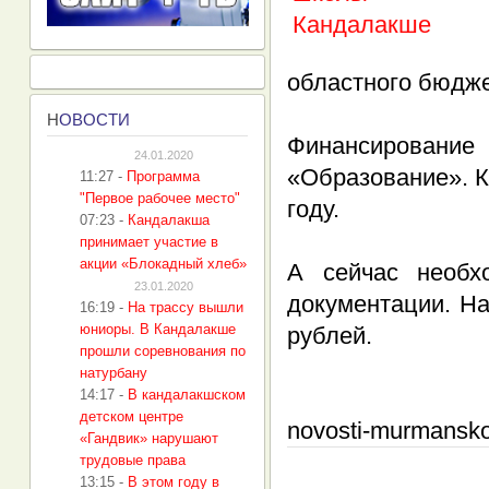
областного бюдже
Н
ОВОСТИ
Финансирован
24.01.2020
«Образование». 
11:27
-
Программа
"Первое рабочее место"
году.
07:23
-
Кандалакша
принимает участие в
акции «Блокадный хлеб»
А сейчас необхо
23.01.2020
документации. Н
16:19
-
На трассу вышли
юниоры. В Кандалакше
рублей.
прошли соревнования по
натурбану
14:17
-
В кандалакшском
детском центре
novosti-murmanskoy
«Гандвик» нарушают
трудовые права
13:15
-
В этом году в