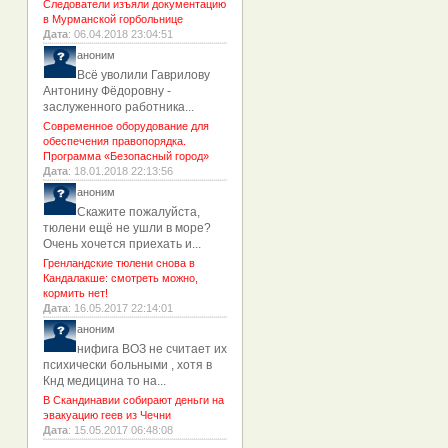
Следователи изъяли документацию
в Мурманской горбольнице
Дата
: 06.04.2018 23:04:51
аноним
Всё уволили Гаврилову
Антонину Фёдоровну -
заслуженного работника...
Современное оборудование для
обеспечения правопорядка.
Программа «Безопасный город»
Дата
: 18.01.2018 22:13:56
аноним
Скажите пожалуйста,
тюлени ещё не ушли в море?
Очень хочется приехать и...
Гренландские тюлени снова в
Кандалакше: смотреть можно,
кормить нет!
Дата
: 16.05.2017 22:14:01
аноним
нифига ВОЗ не считает их
психически больными , хотя в
Кнд медицина то на...
В Скандинавии собирают деньги на
эвакуацию геев из Чечни
Дата
: 15.05.2017 06:48:08