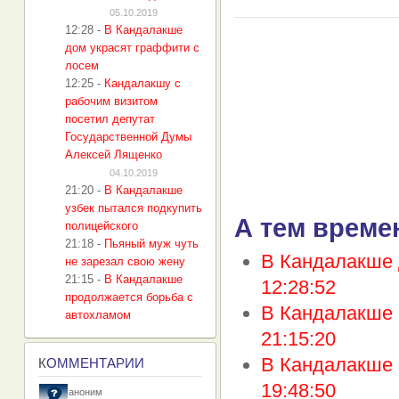
05.10.2019
12:28
-
В Кандалакше
дом украсят граффити с
лосем
12:25
-
Кандалакшу с
рабочим визитом
посетил депутат
Государственной Думы
Алексей Лященко
04.10.2019
21:20
-
В Кандалакше
узбек пытался подкупить
А тем време
полицейского
21:18
-
Пьяный муж чуть
В Кандалакше 
не зарезал свою жену
21:15
-
В Кандалакше
12:28:52
продолжается борьба с
В Кандалакше 
автохламом
21:15:20
В Кандалакше 
К
ОММЕНТАРИИ
19:48:50
аноним