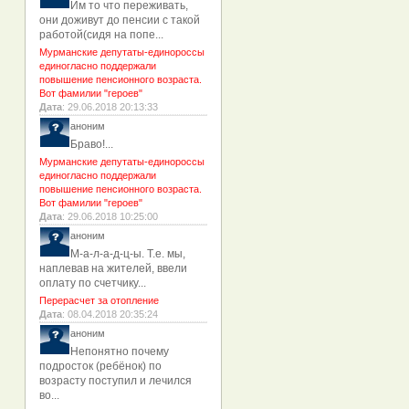
Им то что переживать,
они доживут до пенсии с такой
работой(сидя на попе...
Мурманские депутаты-единороссы
единогласно поддержали
повышение пенсионного возраста.
Вот фамилии "героев"
Дата
: 29.06.2018 20:13:33
аноним
Браво!...
Мурманские депутаты-единороссы
единогласно поддержали
повышение пенсионного возраста.
Вот фамилии "героев"
Дата
: 29.06.2018 10:25:00
аноним
М-а-л-а-д-ц-ы. Т.е. мы,
наплевав на жителей, ввели
оплату по счетчику...
Перерасчет за отопление
Дата
: 08.04.2018 20:35:24
аноним
Непонятно почему
подросток (ребёнок) по
возрасту поступил и лечился
во...