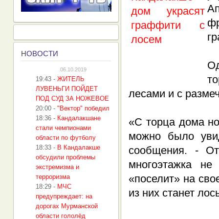
А
фр
гр
Н
ОВОСТИ
О
06.10.2019
то
19:43
-
ЖИТЕЛЬ
ЛУВЕНЬГИ ПОЙДЕТ
лесами и с разме
ПОД СУД ЗА НОЖЕВОЕ
20:00
-
"Вектор" победил
18:36
-
Кандалакшане
«С торца дома н
стали чемпионами
можно было увид
области по футболу
18:33
-
В Кандалакше
сообщения. - От
обсудили проблемы
многоэтажка не
экстремизма и
«поселит» на сво
терроризма
18:29
-
МЧС
из них станет лос
предупреждает: на
дорогах Мурманской
области гололёд