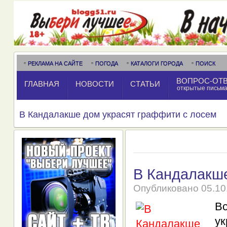
РЕКЛАМА НА САЙТЕ
ПОГОДА
КАТАЛОГИ ГОРОДА
ПОИСК
ВОПРОС-ОТ
ГЛАВНАЯ
НОВОСТИ
СТАТЬИ
открытые письм
В Кандалакше дом украсят граффити с лосем
В Кандалакше
Опубликовано
05.10
В
у