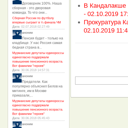
Договорняк 100%. Наша
В Кандалакше 
сборная - это дворовая
-
02.10.2019 17
команда. То что они...
Сборная России по футболу
Прокуратура К
впервые сыграет в ¼ финала ЧМ
Дата
: 02.07.2018 02:27:49
02.10.2019 11:4
аноним
Пенсия будет - только на
кладбище. У нас Россия самая
бедная страна в...
Мурманские депутаты-единороссы
единогласно поддержали
повышение пенсионного возраста.
Вот фамилии "героев"
Дата
: 30.06.2018 14:57:31
аноним
Предатели. Как
популярно объяснил Белов на
митинге, им в Москве
приказали,...
Мурманские депутаты-единороссы
единогласно поддержали
повышение пенсионного возраста.
Вот фамилии "героев"
Дата
: 30.06.2018 05:45:43
аноним