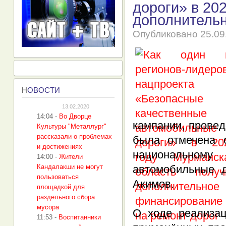
дороги» в 20
дополнительн
Опубликовано
25.09
Н
ОВОСТИ
13.02.2020
14:04
-
Во Дворце
кампании, провед
Культуры "Металлург"
рассказали о проблемах
была отмечена с
и достижениях
национальном
14:00
-
Жители
Кандалакши не могут
автомобильные д
пользоваться
Акимов.
площадкой для
раздельного сбора
мусора
О ходе реализац
11:53
-
Воспитанники