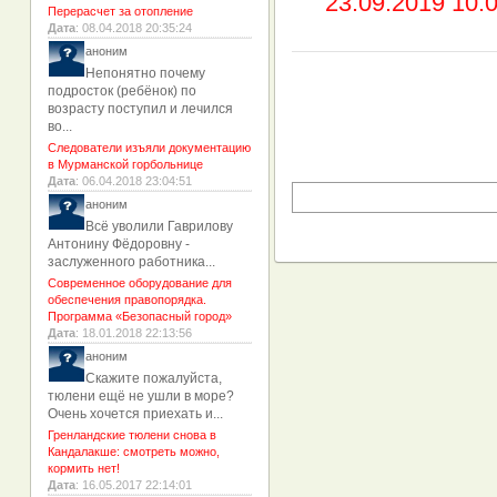
23.09.2019 10:
Перерасчет за отопление
Дата
: 08.04.2018 20:35:24
аноним
Непонятно почему
подросток (ребёнок) по
возрасту поступил и лечился
во...
Следователи изъяли документацию
в Мурманской горбольнице
Дата
: 06.04.2018 23:04:51
аноним
Всё уволили Гаврилову
Антонину Фёдоровну -
заслуженного работника...
Современное оборудование для
обеспечения правопорядка.
Программа «Безопасный город»
Дата
: 18.01.2018 22:13:56
аноним
Скажите пожалуйста,
тюлени ещё не ушли в море?
Очень хочется приехать и...
Гренландские тюлени снова в
Кандалакше: смотреть можно,
кормить нет!
Дата
: 16.05.2017 22:14:01