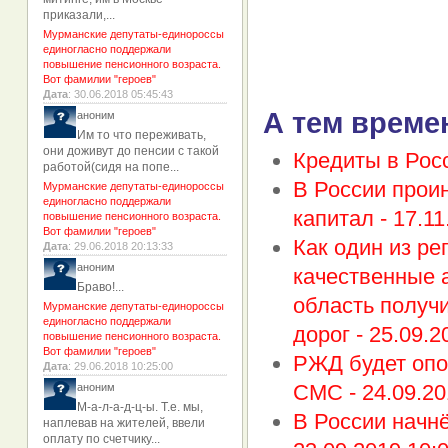
приказали,...
Мурманские депутаты-единороссы
единогласно поддержали
повышение пенсионного возраста.
Вот фамилии "героев"
Дата
: 30.06.2018 05:45:43
А тем време
аноним
Им то что переживать,
они доживут до пенсии с такой
Кредиты в Рос
работой(сидя на попе...
В России прои
Мурманские депутаты-единороссы
единогласно поддержали
капитал -
17.11
повышение пенсионного возраста.
Вот фамилии "героев"
Как один из р
Дата
: 29.06.2018 20:13:33
аноним
качественные 
Браво!...
область получ
Мурманские депутаты-единороссы
единогласно поддержали
дорог -
25.09.2
повышение пенсионного возраста.
Вот фамилии "героев"
РЖД будет опо
Дата
: 29.06.2018 10:25:00
СМС -
24.09.20
аноним
М-а-л-а-д-ц-ы. Т.е. мы,
В России начнё
наплевав на жителей, ввели
оплату по счетчику...