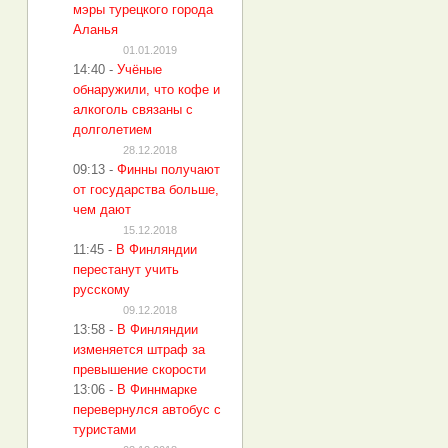
мэры турецкого города
Аланья
01.01.2019
14:40
-
Учёные
обнаружили, что кофе и
алкоголь связаны с
долголетием
28.12.2018
09:13
-
Финны получают
от государства больше,
чем дают
15.12.2018
11:45
-
В Финляндии
перестанут учить
русскому
09.12.2018
13:58
-
В Финляндии
изменяется штраф за
превышение скорости
13:06
-
В Финнмарке
перевернулся автобус с
туристами