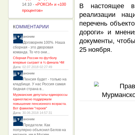
14:10
-
«РОКСИ» и «100
В настоящее в
процентов»
реализации нац
перечень объект
К
ОММЕНТАРИИ
дороги» и мнени
аноним
документы, чтобы
Договорняк 100%. Наша
сборная - это дворовая
25 ноября.
команда. То что они...
Сборная России по футболу
впервые сыграет в ¼ финала ЧМ
Дата
: 02.07.2018 02:27:49
аноним
Пенсия будет - только на
кладбище. У нас Россия самая
бедная страна в...
Мурманские депутаты-единороссы
единогласно поддержали
повышение пенсионного возраста.
Вот фамилии "героев"
Дата
: 30.06.2018 14:57:31
аноним
Предатели. Как
популярно объяснил Белов на
митинге, им в Москве