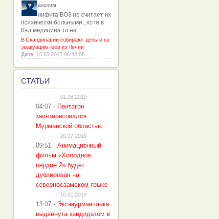
аноним
нифига ВОЗ не считает их
психически больными , хотя в
Кнд медицина то на...
В Скандинавии собирают деньги на
эвакуацию геев из Чечни
Дата
: 15.05.2017 06:48:08
С
ТАТЬИ
01.08.2019
04:07
-
Пентагон
заинтересовался
Мурманской областью
20.07.2019
09:51
-
Анимационный
фильм «Холодное
сердце 2» будет
дублирован на
северносаамском языке
10.01.2019
13:07
-
Экс-мурманчанка
выдвинута кандидатом в