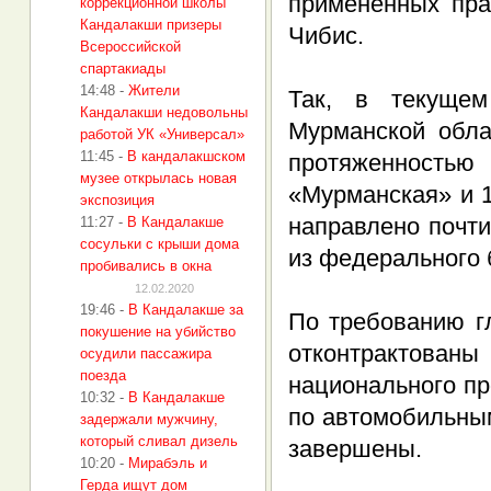
применённых пра
коррекционной школы
Кандалакши призеры
Чибис.
Всероссийской
спартакиады
14:48
-
Жители
Так, в текущем
Кандалакши недовольны
Мурманской обла
работой УК «Универсал»
11:45
-
В кандалакшском
протяженностью
музее открылась новая
«Мурманская» и 1
экспозиция
направлено почти
11:27
-
В Кандалакше
сосульки с крыши дома
из федерального
пробивались в окна
12.02.2020
19:46
-
В Кандалакше за
По требованию г
покушение на убийство
отконтрактован
осудили пассажира
поезда
национального пр
10:32
-
В Кандалакше
по автомобильны
задержали мужчину,
который сливал дизель
завершены.
10:20
-
Мирабэль и
Герда ищут дом