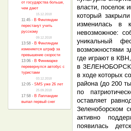
от государства больше,
власти, поселок 
чем дают
который закрыли
15.12.2018
11:45
-
В Финляндии
изменилась в к
перестанут учить
невозможное: со
русскому
09.12.2018
уникальный фе
13:58
-
В Финляндии
возможностями з
изменяется штраф за
превышение скорости
где играют в КВН
13:06
-
В Финнмарке
в ЗЕЛЕНОБОРСКОМ
перевернулся автобус с
туристами
в ходе которых с
03.12.2018
района (до 200 т
12:05
-
SMS уже 26 лет
25.09.2018
по патриотичес
17:58
-
В Лапландии
оставляет равно
выпал первый снег
Зеленоборском с
активно поддер
появилась детс