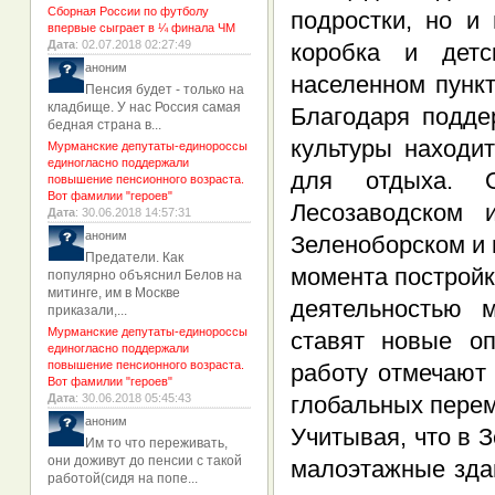
Сборная России по футболу
подростки, но и
впервые сыграет в ¼ финала ЧМ
Дата
: 02.07.2018 02:27:49
коробка и детс
аноним
населенном пунк
Пенсия будет - только на
кладбище. У нас Россия самая
Благодаря подде
бедная страна в...
культуры находи
Мурманские депутаты-единороссы
единогласно поддержали
для отдыха. О
повышение пенсионного возраста.
Вот фамилии "героев"
Лесозаводском 
Дата
: 30.06.2018 14:57:31
аноним
Зеленоборском и 
Предатели. Как
момента постройки
популярно объяснил Белов на
митинге, им в Москве
деятельностью 
приказали,...
Мурманские депутаты-единороссы
ставят новые о
единогласно поддержали
повышение пенсионного возраста.
работу отмечают 
Вот фамилии "героев"
Дата
: 30.06.2018 05:45:43
глобальных перем
аноним
Учитывая, что в 
Им то что переживать,
они доживут до пенсии с такой
малоэтажные зда
работой(сидя на попе...