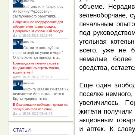
аноним
объеме. Нерадив
Всё уволили Гаврилову
Антонину Фёдоровну -
зеленоборчане, с
заслуженного работника...
Современное оборудование для
печальным опыто
обеспечения правопорядка.
под руководство
Программа «Безопасный город»
Дата
: 18.01.2018 22:13:56
угольная котель
аноним
Скажите пожалуйста,
всего, уже не 
тюлени ещё не ушли в море?
немалые, более
Очень хочется приехать и...
Гренландские тюлени снова в
средства, остаетс
Кандалакше: смотреть можно,
кормить нет!
Дата
: 16.05.2017 22:14:01
аноним
Еще один злобод
нифига ВОЗ не считает их
поселке немного,
психически больными , хотя в
Кнд медицина то на...
увеличилось. По
В Скандинавии собирают деньги на
эвакуацию геев из Чечни
жители получили 
Дата
: 15.05.2017 06:48:08
акционным товара
и аптек. К слов
С
ТАТЬИ