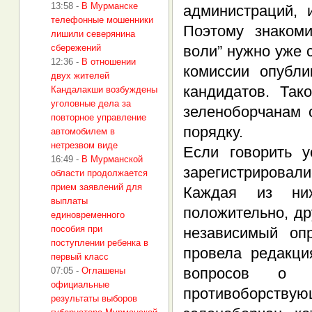
13:58
-
В Мурманске
администраций, и
телефонные мошенники
Поэтому знаком
лишили северянина
сбережений
воли” нужно уже 
12:36
-
В отношении
комиссии опубл
двух жителей
кандидатов. Та
Кандалакши возбуждены
уголовные дела за
зеленоборчанам 
повторное управление
порядку.
автомобилем в
нетрезвом виде
Если говорить у
16:49
-
В Мурманской
зарегистрировал
области продолжается
прием заявлений для
Каждая из них
выплаты
положительно, др
единовременного
пособия при
независимый оп
поступлении ребенка в
провела редакци
первый класс
вопросов о п
07:05
-
Оглашены
официальные
противоборст
результаты выборов