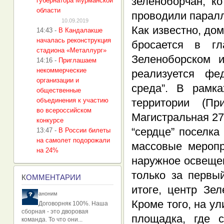
зеленоборчан, к
губернатора Мурманской
области
проводили паралл
10.09.2019
Как известно, дом
14:43
-
В Кандалакше
началась реконструкция
бросается в гл
стадиона «Металлург»
Зеленоборском 
14:16
-
Приглашаем
некоммерческие
реализуется фе
организации и
среда”. В рамк
общественные
объединения к участию
территории (Пр
во всероссийском
Магистральная 27
конкурсе
“сердце” поселка
13:47
-
В России билеты
на самолет подорожали
массовые меропр
на 24%
наружное освещен
только за первый
К
ОММЕНТАРИИ
итоге, центр Зе
аноним
Кроме того, на у
Договорняк 100%. Наша
сборная - это дворовая
площадка, где 
команда. То что они...