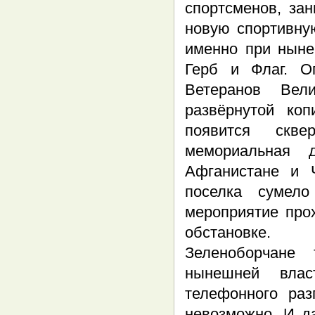
спортсменов, за
новую спортивну
именно при ныне
Герб и Флаг. О
Ветеранов Вел
развёрнутой ко
появится скве
мемориальная 
Афганистане и 
поселка сумело
мероприятие про
обстановке.
Зеленоборчане 
нынешней влас
телефонного раз
невозможно. И д