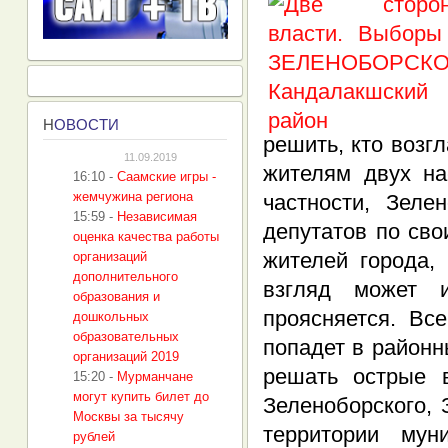
Н
ОВОСТИ
решить, кто возг
11.09.2019
жителям двух на
16:10
-
Саамские игры -
жемчужина региона
частности, Зеле
15:59
-
Независимая
депутатов по сво
оценка качества работы
жителей города,
организаций
дополнительного
взгляд может и
образования и
проясняется. Вс
дошкольных
образовательных
попадет в районн
организаций 2019
решать острые 
15:20
-
Мурманчане
могут купить билет до
Зеленоборского, 
Москвы за тысячу
территории мун
рублей