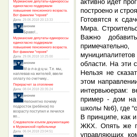
активно идет про
Мурманские депутаты-единороссы
единогласно поддержали
построено и стро
повышение пенсионного возраста.
Вот фамилии "героев"
Готовятся к сда
Дата
: 29.06.2018 20:13:33
аноним
Мира. Строитель
Браво!...
Важно добавить
Мурманские депутаты-единороссы
единогласно поддержали
примечательн
повышение пенсионного возраста.
Вот фамилии "героев"
муниципалитето
Дата
: 29.06.2018 10:25:00
области. На эти 
аноним
М-а-л-а-д-ц-ы. Т.е. мы,
Нельзя не сказа
наплевав на жителей, ввели
оплату по счетчику...
этом направлени
Перерасчет за отопление
интервьюерам: в
Дата
: 08.04.2018 20:35:24
аноним
пример - дом на
Непонятно почему
подросток (ребёнок) по
школы №6), где “
возрасту поступил и лечился
В принципе, как и
во...
Следователи изъяли документацию
ЖКХ. Опять же 
в Мурманской горбольнице
Дата
: 06.04.2018 23:04:51
управляющих ко