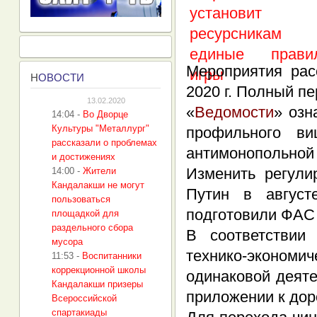
Мероприятия рас
Н
ОВОСТИ
2020 г. Полный пе
13.02.2020
«
Ведомости
» озн
14:04
-
Во Дворце
Культуры "Металлург"
профильного ви
рассказали о проблемах
антимонопольной 
и достижениях
Изменить регули
14:00
-
Жители
Кандалакши не могут
Путин в август
пользоваться
подготовили ФАС
площадкой для
раздельного сбора
В соответствии
мусора
технико-экономич
11:53
-
Воспитанники
коррекционной школы
одинаковой деяте
Кандалакши призеры
приложении к дор
Всероссийской
спартакиады