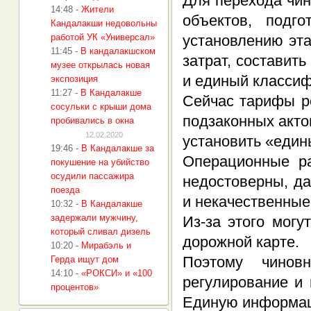
Для перехода чин
14:48
-
Жители
объектов, подго
Кандалакши недовольны
работой УК «Универсал»
установлению эта
11:45
-
В кандалакшском
затрат, составит
музее открылась новая
и единый классиф
экспозиция
11:27
-
В Кандалакше
Сейчас тарифы р
сосульки с крыши дома
подзаконных акто
пробивались в окна
12.02.2020
установить «един
19:46
-
В Кандалакше за
Операционные ра
покушение на убийство
осудили пассажира
недостоверны, д
поезда
и некачественные
10:32
-
В Кандалакше
задержали мужчину,
Из-за этого могу
который сливал дизель
дорожной карте.
10:20
-
Мирабэль и
Поэтому чинов
Герда ищут дом
14:10
-
«РОКСИ» и «100
регулирование и 
процентов»
Единую информац