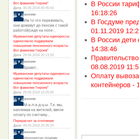
В России тари
Вот фамилии "героев"
Дата
: 30.06.2018 05:45:43
16:18:26
аноним
В Госдуме пре
Им то что переживать,
они доживут до пенсии с такой
01.11.2019 12:2
работой(сидя на попе...
Мурманские депутаты-единороссы
В России дети 
единогласно поддержали
повышение пенсионного возраста.
14:38:46
Вот фамилии "героев"
Дата
: 29.06.2018 20:13:33
Правительство
аноним
08.08.2019 11:5
Браво!...
Мурманские депутаты-единороссы
Оплату вывоза
единогласно поддержали
повышение пенсионного возраста.
контейнеров -
Вот фамилии "героев"
Дата
: 29.06.2018 10:25:00
аноним
М-а-л-а-д-ц-ы. Т.е. мы,
наплевав на жителей, ввели
оплату по счетчику...
Перерасчет за отопление
Дата
: 08.04.2018 20:35:24
аноним
Непонятно почему