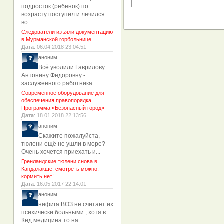
подросток (ребёнок) по
возрасту поступил и лечился
во...
Следователи изъяли документацию
в Мурманской горбольнице
Дата
: 06.04.2018 23:04:51
аноним
Всё уволили Гаврилову
Антонину Фёдоровну -
заслуженного работника...
Современное оборудование для
обеспечения правопорядка.
Программа «Безопасный город»
Дата
: 18.01.2018 22:13:56
аноним
Скажите пожалуйста,
тюлени ещё не ушли в море?
Очень хочется приехать и...
Гренландские тюлени снова в
Кандалакше: смотреть можно,
кормить нет!
Дата
: 16.05.2017 22:14:01
аноним
нифига ВОЗ не считает их
психически больными , хотя в
Кнд медицина то на...