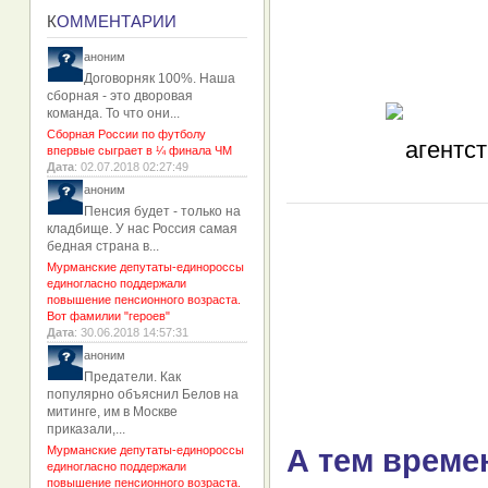
К
ОММЕНТАРИИ
аноним
Договорняк 100%. Наша
сборная - это дворовая
команда. То что они...
Сборная России по футболу
впервые сыграет в ¼ финала ЧМ
Дата
: 02.07.2018 02:27:49
аноним
Пенсия будет - только на
кладбище. У нас Россия самая
бедная страна в...
Мурманские депутаты-единороссы
единогласно поддержали
повышение пенсионного возраста.
Вот фамилии "героев"
Дата
: 30.06.2018 14:57:31
аноним
Предатели. Как
популярно объяснил Белов на
митинге, им в Москве
приказали,...
Мурманские депутаты-единороссы
А тем време
единогласно поддержали
повышение пенсионного возраста.