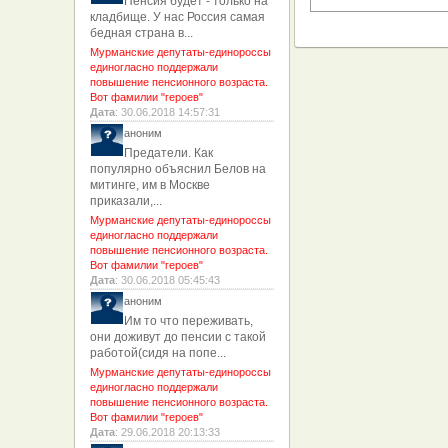
Пенсия будет - только на
кладбище. У нас Россия самая
бедная страна в...
Мурманские депутаты-единороссы
единогласно поддержали
повышение пенсионного возраста.
Вот фамилии "героев"
Дата
: 30.06.2018 14:57:31
аноним
Предатели. Как
популярно объяснил Белов на
митинге, им в Москве
приказали,...
Мурманские депутаты-единороссы
единогласно поддержали
повышение пенсионного возраста.
Вот фамилии "героев"
Дата
: 30.06.2018 05:45:43
аноним
Им то что переживать,
они доживут до пенсии с такой
работой(сидя на попе...
Мурманские депутаты-единороссы
единогласно поддержали
повышение пенсионного возраста.
Вот фамилии "героев"
Дата
: 29.06.2018 20:13:33