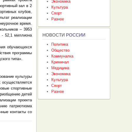
Экономика
ортивный зал в 2
Культура
ортивных клубов,
Спорт
льтат реализации
Разное
неурочное время.
кольников – 3953
НОВОСТИ
РОССИИ
 - 52,1 миллиона
Политика
ения обучающихся
Общество
йствия программы
Коммуналка
ского типа».
Криминал
Медицина
Экономика
рование культуры
Культура
х осуществляется
Спорт
новые спортивные
Разное
приобщению детей
ализации проекта
анию патриотизма
нные контакты со