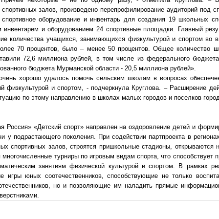
 спортивных залов, произведено перепрофилирование аудиторий под сп
 спортивное оборудование и инвентарь для создания 19 школьных сп
 инвентарем и оборудованием 24 спортивные площадки. Главный резу
ние количества учащихся, занимающихся физкультурой и спортом во в
более 70 процентов, было – менее 50 процентов. Общее количество ш
ставили 72,6 миллиона рублей, в том числе из федерального бюджета
рованного бюджета Мурманской области - 20,5 миллиона рублей».
 очень хорошо удалось помочь сельским школам в вопросах обеспеч
й физкультурой и спортом, - подчеркнула Круглова. – Расширение де
туацию по этому направлению в школах малых городов и поселков город
я Россия» «Детский спорт» направлен на оздоровление детей и форми
ни у подрастающего поколения. При содействии партпроекта в региона
ных спортивных залов, строятся пришкольные стадионы, открываются 
 многочисленные турниры по игровым видам спорта, что способствует 
ематическим занятиям физической культурой и спортом. В рамках ре
е игры юных соотечественников, способствующие не только воспит
отечественников, но и позволяющие им наладить прямые информацио
верстниками.