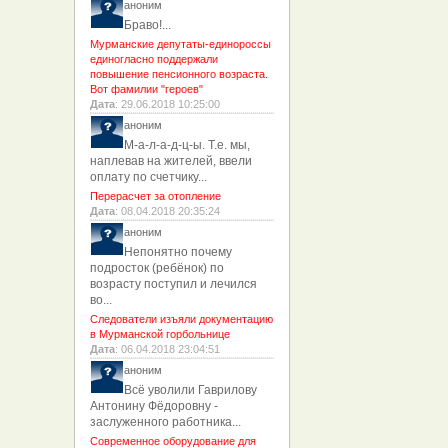
аноним
Браво!...
Мурманские депутаты-единороссы
единогласно поддержали
повышение пенсионного возраста.
Вот фамилии "героев"
Дата
: 29.06.2018 10:25:00
аноним
М-а-л-а-д-ц-ы. Т.е. мы,
наплевав на жителей, ввели
оплату по счетчику...
Перерасчет за отопление
Дата
: 08.04.2018 20:35:24
аноним
Непонятно почему
подросток (ребёнок) по
возрасту поступил и лечился
во...
Следователи изъяли документацию
в Мурманской горбольнице
Дата
: 06.04.2018 23:04:51
аноним
Всё уволили Гаврилову
Антонину Фёдоровну -
заслуженного работника...
Современное оборудование для