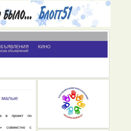
ОБЪЯВЛЕНИЯ
КИНО
оска объявлений
в малые
да в проект по
т» совместно с