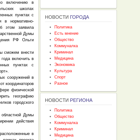
по включению в
льских школах
ленных пунктах с
НОВОСТИ
ГОРОДА
и в нормативно-
Политика
Об этом заявила
Есть мнение
дарственной Думы
Общество
щения РФ Ольги
Коммуналка
Криминал
мы сможем внести
Медицина
 года включить в
Экономика
енных пунктах с
Культура
орт».
Спорт
ных сооружений в
Разное
 от координаторов
сфере физической
ирить географию
НОВОСТИ
РЕГИОНА
елков городского
Политика
й областной Думы
Общество
ирении действия
Коммуналка
Криминал
 расположенные в
Медицина
В рамках проекта