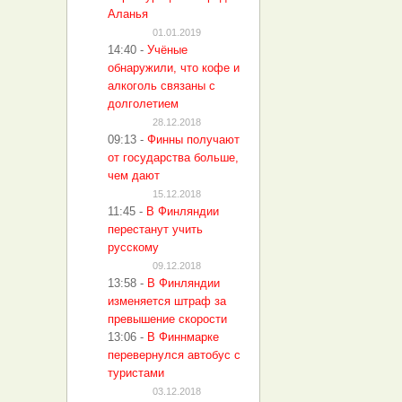
Аланья
01.01.2019
14:40
-
Учёные
обнаружили, что кофе и
алкоголь связаны с
долголетием
28.12.2018
09:13
-
Финны получают
от государства больше,
чем дают
15.12.2018
11:45
-
В Финляндии
перестанут учить
русскому
09.12.2018
13:58
-
В Финляндии
изменяется штраф за
превышение скорости
13:06
-
В Финнмарке
перевернулся автобус с
туристами
03.12.2018