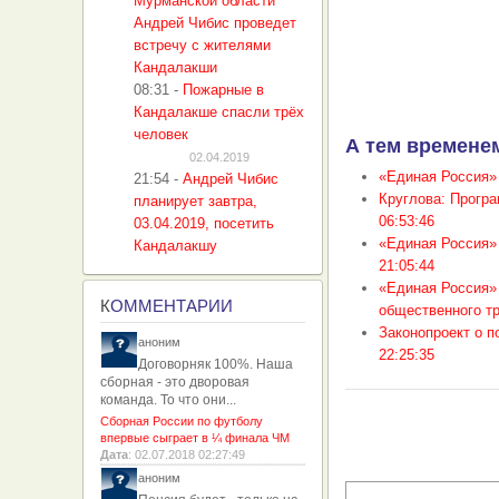
Мурманской области
Андрей Чибис проведет
встречу с жителями
Кандалакши
08:31
-
Пожарные в
Кандалакше спасли трёх
человек
А тем временем
02.04.2019
«Единая Россия»
21:54
-
Андрей Чибис
Круглова: Програ
планирует завтра,
06:53:46
03.04.2019, посетить
«Единая Россия» 
Кандалакшу
21:05:44
«Единая Россия»
К
ОММЕНТАРИИ
общественного т
Законопроект о 
аноним
22:25:35
Договорняк 100%. Наша
сборная - это дворовая
команда. То что они...
Сборная России по футболу
впервые сыграет в ¼ финала ЧМ
Дата
: 02.07.2018 02:27:49
аноним