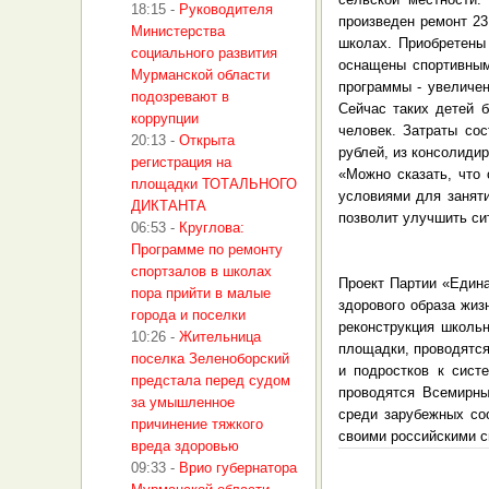
18:15
-
Руководителя
произведен ремонт 23
Министерства
школах. Приобретены
социального развития
оснащены спортивным
Мурманской области
программы - увеличе
подозревают в
Сейчас таких детей 
коррупции
человек. Затраты со
20:13
-
Открыта
рублей, из консолиди
регистрация на
«Можно сказать, что
площадки ТОТАЛЬНОГО
условиями для заняти
ДИКТАНТА
позволит улучшить си
06:53
-
Круглова:
Программе по ремонту
спортзалов в школах
Проект Партии «Едина
пора прийти в малые
здорового образа жиз
города и поселки
реконструкция школь
10:26
-
Жительница
площадки, проводятся
поселка Зеленоборский
и подростков к сист
предстала перед судом
проводятся Всемирны
за умышленное
среди зарубежных со
причинение тяжкого
своими российскими с
вреда здоровью
09:33
-
Врио губернатора