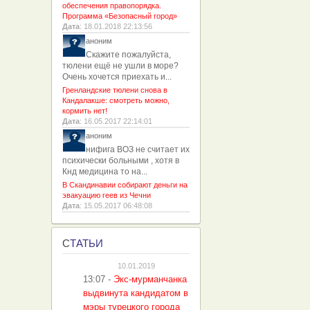
обеспечения правопорядка.
Программа «Безопасный город»
Дата
: 18.01.2018 22:13:56
аноним
Скажите пожалуйста,
тюлени ещё не ушли в море?
Очень хочется приехать и...
Гренландские тюлени снова в
Кандалакше: смотреть можно,
кормить нет!
Дата
: 16.05.2017 22:14:01
аноним
нифига ВОЗ не считает их
психически больными , хотя в
Кнд медицина то на...
В Скандинавии собирают деньги на
эвакуацию геев из Чечни
Дата
: 15.05.2017 06:48:08
С
ТАТЬИ
10.01.2019
13:07
-
Экс-мурманчанка
выдвинута кандидатом в
мэры турецкого города