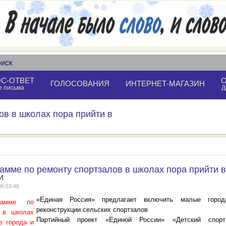
ОИСК
С-ОТВЕТ
ГОЛОСОВАНИЯ
ИНТЕРНЕТ-МАГАЗИН
е письма
Д
ов в школах пора прийти в
рамме по ремонту спортзалов в школах пора прийти 
и
06:53:46
«Единая Россия» предлагает включить малые горо
реконструкции сельских спортзалов
Партийный проект «Единой России» «Детский спор