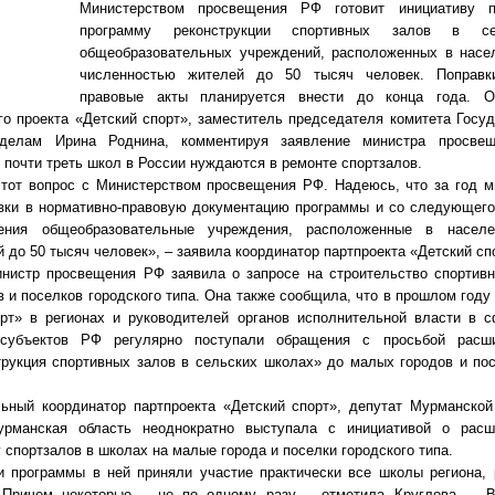
Министерством просвещения РФ готовит инициативу 
программу реконструкции спортивных залов в се
общеобразовательных учреждений, расположенных в насе
численностью жителей до 50 тысяч человек. Поправк
правовые акты планируется внести до конца года. 
го проекта «Детский спорт», заместитель председателя комитета Госу
делам Ирина Роднина, комментируя заявление министра просве
о почти треть школ в России нуждаются в ремонте спортзалов.
тот вопрос с Министерством просвещения РФ. Надеюсь, что за год 
вки в нормативно-правовую документацию программы и со следующего
ения общеобразовательные учреждения, расположенные в насел
 до 50 тысяч человек», – заявила координатор партпроекта «Детский сп
инистр просвещения РФ заявила о запросе на строительство спортив
 и поселков городского типа. Она также сообщила, что в прошлом году
орт» в регионах и руководителей органов исполнительной власти в 
субъектов РФ регулярно поступали обращения с просьбой расш
рукция спортивных залов в сельских школах» до малых городов и пос
льный координатор партпроекта «Детский спорт», депутат Мурманско
урманская область неоднократно выступала с инициативой о расш
 спортзалов в школах на малые города и поселки городского типа.
и программы в ней приняли участие практически все школы региона,
 Причем некоторые – не по одному разу, - отметила Круглова. – 