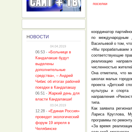
координатор партийно
Н
ОВОСТИ
по международным 
Васильевой о том, чт
04.04.2019
«Мы прорабатываем э
06:53
-
«Больнице в
соответствующие пра
Кандалакше будут
реализацию направл
выделены
численностью жителей
дополнительные
Она отметила, что м
средства», – Андрей
школах малых городов
Чибис об итогах рабочей
проекта «Детский сп
поездки в Кандалакшу
культуры и спорта 
06:51
-
Жаркий день для
направления «Реконст
власти Кандалакши!
типа.
03.04.2019
Как заявила региона
12:28
-
«Единая Россия»
Лариса Круглова, М
проведет экологический
программы по ремонту
форум 19 апреля в
«За время реализаци
Челябинске
сельской местности.