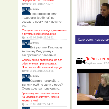
Перерасчет за отопление
Дата
: 08.04.2018 20:35:24
аноним
Непонятно почему
подросток (ребёнок) по
возрасту поступил и лечился
во...
Следователи изъяли документацию
в Мурманской горбольнице
Дата
: 06.04.2018 23:04:51
Категория: Коммуна
аноним
Всё уволили Гаврилову
Антонину Фёдоровну -
заслуженного работника...
Даёшь тепл
Современное оборудование для
Опубликовано
22.0
обеспечения правопорядка.
Программа «Безопасный город»
Дата
: 18.01.2018 22:13:56
аноним
Скажите пожалуйста,
тюлени ещё не ушли в море?
Очень хочется приехать и...
Гренландские тюлени снова в
Кандалакше: смотреть можно,
кормить нет!
Дата
: 16.05.2017 22:14:01