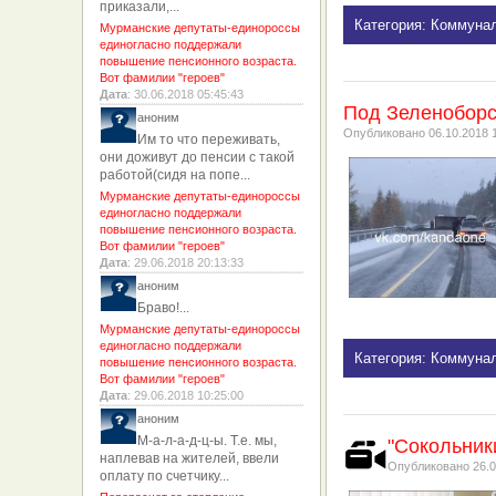
приказали,...
Категория: Коммуна
Мурманские депутаты-единороссы
единогласно поддержали
повышение пенсионного возраста.
Вот фамилии "героев"
Дата
: 30.06.2018 05:45:43
Под Зеленоборс
аноним
Опубликовано
06.10.2018 
Им то что переживать,
они доживут до пенсии с такой
работой(сидя на попе...
Мурманские депутаты-единороссы
единогласно поддержали
повышение пенсионного возраста.
Вот фамилии "героев"
Дата
: 29.06.2018 20:13:33
аноним
Браво!...
Мурманские депутаты-единороссы
единогласно поддержали
Категория: Коммуна
повышение пенсионного возраста.
Вот фамилии "героев"
Дата
: 29.06.2018 10:25:00
аноним
М-а-л-а-д-ц-ы. Т.е. мы,
"Сокольник
наплевав на жителей, ввели
Опубликовано
26.0
оплату по счетчику...