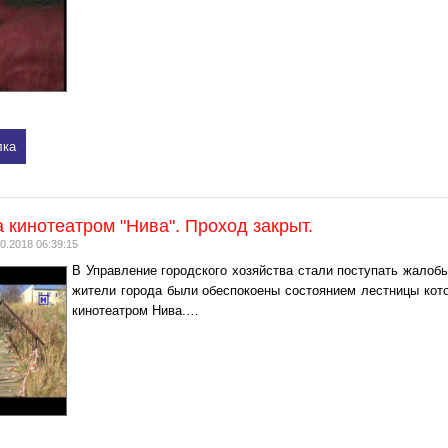
лка
а кинотеатром "Нива". Проход закрыт.
0.2018 06:39:15
В Управление городского хозяйства стали поступать жалоб
жители города были обеспокоены состоянием лестницы кото
кинотеатром Нива.…