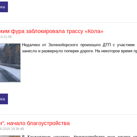
лка
ким фура заблокировала трассу «Кола»
10:21:58
Недалеко от Зеленоборского произошло ДТП с участием 
занесло и развернуло поперек дороги. На некоторое время 
лка
и", начало благоустройства
9.2018 18:36:48
В Кандалакше началось благоустройство еще одного гор