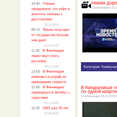
Новая доро
14:40
-
Учёные
Опубликовано
18.1
обнаружили, что кофе и
алкоголь связаны с
долголетием
28.12.2018
09:13
-
Финны получают
от государства больше,
чем дают
15.12.2018
11:45
-
В Финляндии
перестанут учить
русскому
09.12.2018
Категория: Коммуна
13:58
-
В Финляндии
изменяется штраф за
превышение скорости
В Кандалакше пе
13:06
-
В Финнмарке
по одной кварт
перевернулся автобус с
Опубликовано
18.10.2018 
туристами
03.12.2018
12:05
-
SMS уже 26 лет
25.09.2018