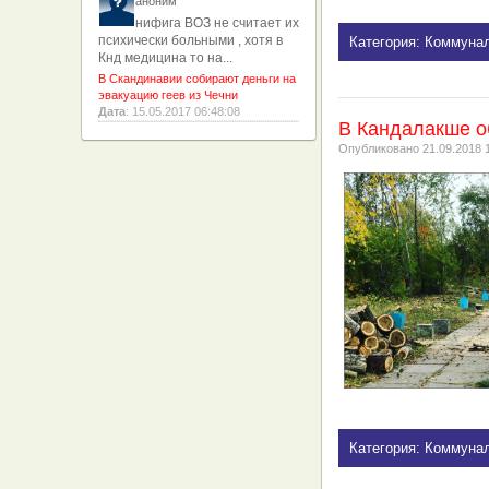
аноним
нифига ВОЗ не считает их
психически больными , хотя в
Категория: Коммуна
Кнд медицина то на...
В Скандинавии собирают деньги на
эвакуацию геев из Чечни
Дата
: 15.05.2017 06:48:08
В Кандалакше об
Опубликовано
21.09.2018 
Категория: Коммуна