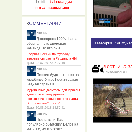
17:58
-
В Лапландии
выпал первый снег
К
ОММЕНТАРИИ
аноним
Договорняк 100%. Наша
Категория: Коммуна
сборная - это дворовая
команда. То что они...
Сборная России по футболу
впервые сыграет в ¼ финала ЧМ
Дата
: 02.07.2018 02:27:49
Лестница з
аноним
Опубликовано
12.1
Пенсия будет - только на
кладбище. У нас Россия самая
бедная страна в...
Мурманские депутаты-единороссы
единогласно поддержали
повышение пенсионного возраста.
Вот фамилии "героев"
Дата
: 30.06.2018 14:57:31
аноним
Предатели. Как
популярно объяснил Белов на
митинге, им в Москве