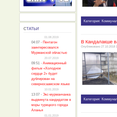
Категория: Коммуна
С
ТАТЬИ
01.08.2019
В Кандалакше в
04:07
-
Пентагон
Опубликовано
27.10.2018 
заинтересовался
Мурманской областью
20.07.2019
09:51
-
Анимационный
фильм «Холодное
сердце 2» будет
дублирован на
северносаамском языке
10.01.2019
13:07
-
Экс-мурманчанка
Категория: Коммуна
выдвинута кандидатом в
мэры турецкого города
Аланья
01.01.2019