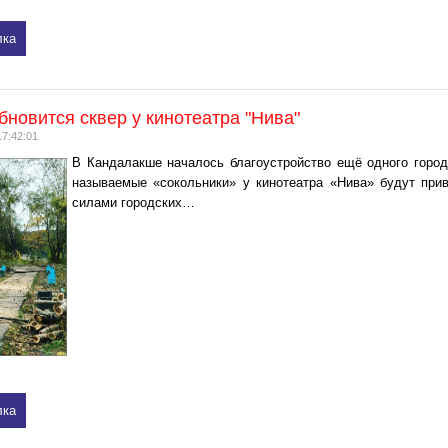
лка
новится сквер у кинотеатра "Нива"
17:42:01
В Кандалакше началось благоустройство ещё одного городс
называемые «сокольники» у кинотеатра «Нива» будут при
силами городских…
лка