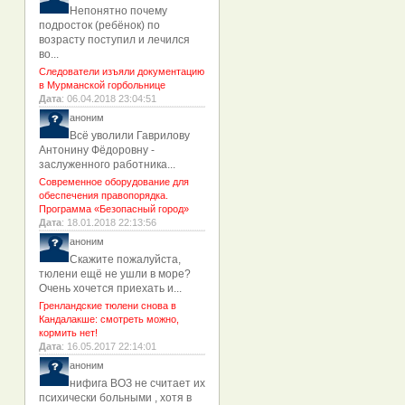
Непонятно почему
подросток (ребёнок) по
возрасту поступил и лечился
во...
Следователи изъяли документацию
в Мурманской горбольнице
Дата
: 06.04.2018 23:04:51
аноним
Всё уволили Гаврилову
Антонину Фёдоровну -
заслуженного работника...
Современное оборудование для
обеспечения правопорядка.
Программа «Безопасный город»
Дата
: 18.01.2018 22:13:56
аноним
Скажите пожалуйста,
тюлени ещё не ушли в море?
Очень хочется приехать и...
Гренландские тюлени снова в
Кандалакше: смотреть можно,
кормить нет!
Дата
: 16.05.2017 22:14:01
аноним
нифига ВОЗ не считает их
психически больными , хотя в