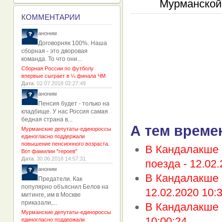
К
ОММЕНТАРИИ
аноним
Договорняк 100%. Наша
сборная - это дворовая
команда. То что они...
Сборная России по футболу
впервые сыграет в ¼ финала ЧМ
Дата
: 02.07.2018 02:27:49
аноним
Пенсия будет - только на
кладбище. У нас Россия самая
бедная страна в...
А тем време
Мурманские депутаты-единороссы
единогласно поддержали
повышение пенсионного возраста.
В Кандалакше 
Вот фамилии "героев"
Дата
: 30.06.2018 14:57:31
поезда -
12.02.
аноним
В Кандалакше 
Предатели. Как
популярно объяснил Белов на
12.02.2020 10:
митинге, им в Москве
приказали,...
В Кандалакше 
Мурманские депутаты-единороссы
10:00:24
единогласно поддержали