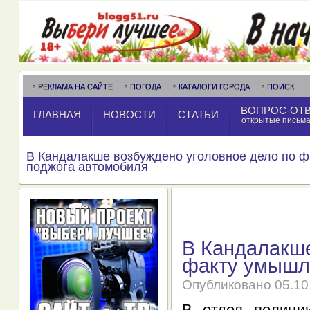
РЕКЛАМА НА САЙТЕ
ПОГОДА
КАТАЛОГИ ГОРОДА
ПОИСК
ВОПРОС-ОТ
ГЛАВНАЯ
НОВОСТИ
СТАТЬИ
открытые письм
В Кандалакше возбуждено уголовное дело по 
поджога автомобиля
В Кандалакше
факту умышл
Опубликовано
05.10
В отдел полици