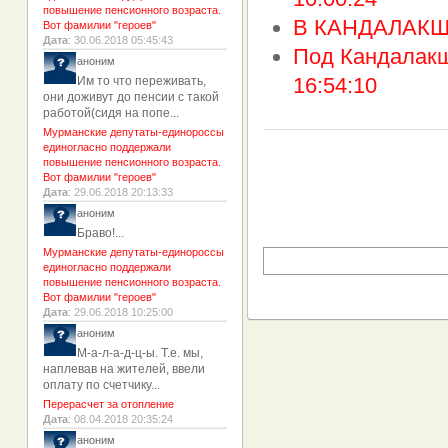
повышение пенсионного возраста.
В КАНДАЛАКШ
Вот фамилии "героев"
Дата
: 30.06.2018 05:45:43
Под Кандалакш
аноним
16:54:10
Им то что переживать,
они доживут до пенсии с такой
работой(сидя на попе...
Мурманские депутаты-единороссы
единогласно поддержали
повышение пенсионного возраста.
Вот фамилии "героев"
Дата
: 29.06.2018 20:13:33
аноним
Браво!...
Мурманские депутаты-единороссы
единогласно поддержали
повышение пенсионного возраста.
Вот фамилии "героев"
Дата
: 29.06.2018 10:25:00
аноним
М-а-л-а-д-ц-ы. Т.е. мы,
наплевав на жителей, ввели
оплату по счетчику...
Перерасчет за отопление
Дата
: 08.04.2018 20:35:24
аноним