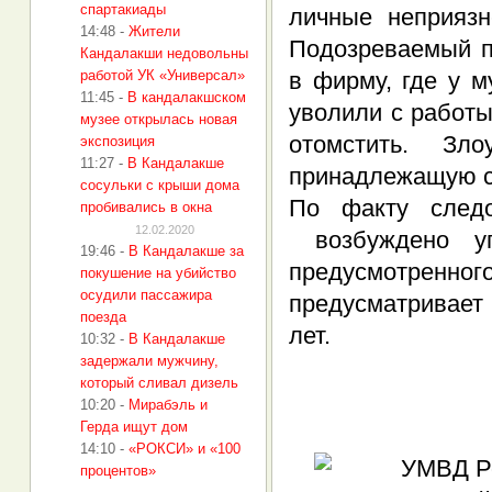
спартакиады
личные неприязн
14:48
-
Жители
Подозреваемый п
Кандалакши недовольны
работой УК «Универсал»
в фирму, где у м
11:45
-
В кандалакшском
уволили с работы
музее открылась новая
отомстить. Зл
экспозиция
11:27
-
В Кандалакше
принадлежащую с
сосульки с крыши дома
По факту след
пробивались в окна
12.02.2020
возбуждено уг
19:46
-
В Кандалакше за
предусмотренного 
покушение на убийство
осудили пассажира
предусматривает 
поезда
лет.
10:32
-
В Кандалакше
задержали мужчину,
который сливал дизель
10:20
-
Мирабэль и
Герда ищут дом
14:10
-
«РОКСИ» и «100
процентов»