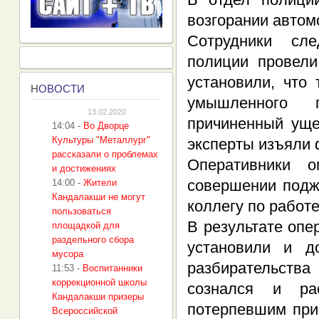
возгорании автом
Сотрудники сле
полиции провели
установили, что 
Н
ОВОСТИ
умышленного 
13.02.2020
причиненный уще
14:04
-
Во Дворце
Культуры "Металлург"
эксперты изъяли 
рассказали о проблемах
Оперативники 
и достижениях
совершении подж
14:00
-
Жители
Кандалакши не могут
коллегу по работе
пользоваться
В результате оп
площадкой для
раздельного сбора
установили и д
мусора
разбирательства
11:53
-
Воспитанники
коррекционной школы
сознался и ра
Кандалакши призеры
потерпевшим при
Всероссийской