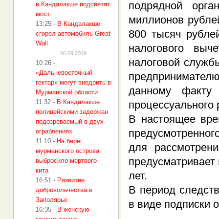
подрядной орг
в Кандалакше подсветят
мост
миллионов рубле
13:25
-
В Кандалакше
800 тысяч рубле
сгорел автомобиль Great
Wall
налогового выч
06.09.2019
налоговой служб
10:26
-
«Дальневосточный
предпринимателю
гектар» могут внедрить в
данному факту
Мурманской области
11:32
-
В Кандалакше
процессуального 
полицейскими задержан
В настоящее вре
подозреваемый в двух
предусмотренного
ограблениях
11:10
-
На берег
для рассмотрени
мурманского острова
предусматривает 
выбросило мертвого
кита
лет.
16:51
-
Развитие
В период следст
добровольчества в
Заполярье
в виде подписки 
16:35
-
В женскую