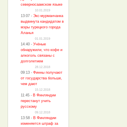
северносаамском языке
10.01.2019
13:07
-
Экс-мурманчанка
выдвинута кандидатом в
мэры турецкого города
Аланья
01.01.2019
14:40
-
Учёные
обнаружили, что кофе и
алкоголь связаны с
долголетием
28.12.2018
09:13
-
Финны получают
от государства больше,
чем дают
15.12.2018
11:45
-
В Финляндии
перестанут учить
русскому
09.12.2018
13:58
-
В Финляндии
изменяется штраф за