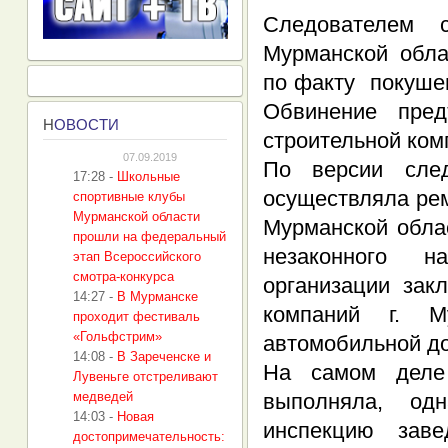
Следователем 
Мурманской обла
по факту покуше
Обвинение пред
Н
ОВОСТИ
строительной ком
07.09.2019
По версии след
17:28
-
Школьные
осуществляла ре
спортивные клубы
Мурманской области
Мурманской обла
прошли на федеральный
незаконного н
этап Всероссийского
смотра-конкурса
организации зак
14:27
-
В Мурманске
компаний г. М
проходит фестиваль
«Гольфстрим»
автомобильной до
14:08
-
В Зареченске и
На самом деле
Лувеньге отстреливают
медведей
выполняла, од
14:03
-
Новая
инспекцию зав
достопримечательность: