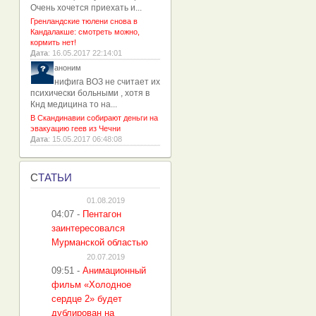
Очень хочется приехать и...
Гренландские тюлени снова в
Кандалакше: смотреть можно,
кормить нет!
Дата
: 16.05.2017 22:14:01
аноним
нифига ВОЗ не считает их
психически больными , хотя в
Кнд медицина то на...
В Скандинавии собирают деньги на
эвакуацию геев из Чечни
Дата
: 15.05.2017 06:48:08
С
ТАТЬИ
01.08.2019
04:07
-
Пентагон
заинтересовался
Мурманской областью
20.07.2019
09:51
-
Анимационный
фильм «Холодное
сердце 2» будет
дублирован на