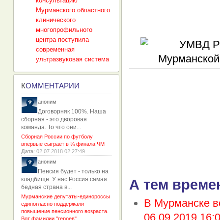
консультацию
Мурманского областного
клинического
многопрофильного
центра поступила
современная
ультразвуковая система
К
ОММЕНТАРИИ
аноним
Договорняк 100%. Наша
сборная - это дворовая
команда. То что они...
Сборная России по футболу
впервые сыграет в ¼ финала ЧМ
Дата
: 02.07.2018 02:27:49
аноним
Пенсия будет - только на
кладбище. У нас Россия самая
А тем време
бедная страна в...
Мурманские депутаты-единороссы
В Мурманске в
единогласно поддержали
повышение пенсионного возраста.
06.09.2019 16:
Вот фамилии "героев"