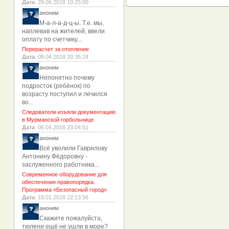
Дата
: 29.06.2018 10:25:00
аноним
М-а-л-а-д-ц-ы. Т.е. мы,
наплевав на жителей, ввели
оплату по счетчику...
Перерасчет за отопление
Дата
: 08.04.2018 20:35:24
аноним
Непонятно почему
подросток (ребёнок) по
возрасту поступил и лечился
во...
Следователи изъяли документацию
в Мурманской горбольнице
Дата
: 06.04.2018 23:04:51
аноним
Всё уволили Гаврилову
Антонину Фёдоровну -
заслуженного работника...
Современное оборудование для
обеспечения правопорядка.
Программа «Безопасный город»
Дата
: 18.01.2018 22:13:56
аноним
Скажите пожалуйста,
тюлени ещё не ушли в море?