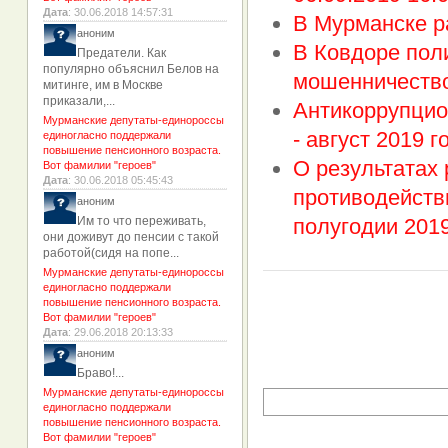
Дата
: 30.06.2018 14:57:31
В Мурманске р
аноним
В Ковдоре пол
Предатели. Как
популярно объяснил Белов на
мошенничеств
митинге, им в Москве
приказали,...
Антикоррупцио
Мурманские депутаты-единороссы
- август 2019 г
единогласно поддержали
повышение пенсионного возраста.
О результатах
Вот фамилии "героев"
Дата
: 30.06.2018 05:45:43
противодейств
аноним
Им то что переживать,
полугодии 2019
они доживут до пенсии с такой
работой(сидя на попе...
Мурманские депутаты-единороссы
единогласно поддержали
повышение пенсионного возраста.
Вот фамилии "героев"
Дата
: 29.06.2018 20:13:33
аноним
Браво!...
Мурманские депутаты-единороссы
единогласно поддержали
повышение пенсионного возраста.
Вот фамилии "героев"