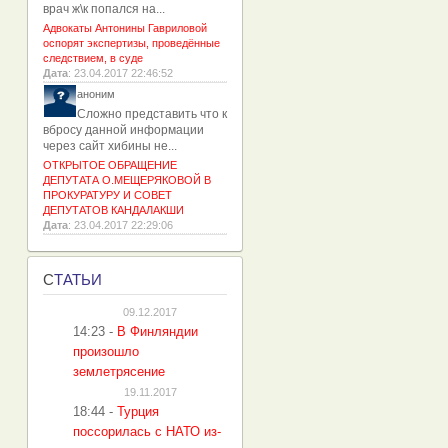
врач ж\к попался на...
Адвокаты Антонины Гавриловой
оспорят экспертизы, проведённые
следствием, в суде
Дата
: 23.04.2017 22:46:52
аноним
Сложно представить что к
вбросу данной информации
через сайт хибины не...
ОТКРЫТОЕ ОБРАЩЕНИЕ
ДЕПУТАТА О.МЕЩЕРЯКОВОЙ В
ПРОКУРАТУРУ И СОВЕТ
ДЕПУТАТОВ КАНДАЛАКШИ
Дата
: 23.04.2017 22:29:06
С
ТАТЬИ
09.12.2017
14:23
-
В Финляндии
произошло
землетрясение
19.11.2017
18:44
-
Турция
поссорилась с НАТО из-