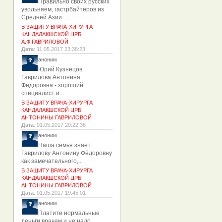
Правильно своих русских
увольняем, гастрбайтеров из
Средней Азии...
В ЗАЩИТУ ВРАЧА-ХИРУРГА
КАНДАЛАКШСКОЙ ЦРБ
А.Ф.ГАВРИЛОВОЙ
Дата
: 11.05.2017 23:38:23
аноним
Юрий Кузнецов
Гаврилова Антонина
Фёдоровна - хороший
специалист и...
В ЗАЩИТУ ВРАЧА-ХИРУРГА
КАНДАЛАКШСКОЙ ЦРБ
АНТОНИНЫ ГАВРИЛОВОЙ
Дата
: 01.05.2017 20:22:36
аноним
Наша семья знает
Гаврилову Антонину Фёдоровну
как замечательного,...
В ЗАЩИТУ ВРАЧА-ХИРУРГА
КАНДАЛАКШСКОЙ ЦРБ
АНТОНИНЫ ГАВРИЛОВОЙ
Дата
: 01.05.2017 19:45:01
аноним
Платите нормальные
деньги врачам и не надо