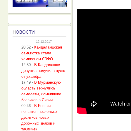
Н
ОВОСТИ
12.12.2017
20:52
-
Кандалакшская
самбистка стала
чемпионом СЗФО
12:50
-
В Кандалакше
девушка получила пулю
от ухажёра
17:49
-
В Мурманскую
область вернулись
самолёты, бомбившие
боевиков в Сирии
09:46
-
В России
появится несколько
десятков новых
дорожных знаков и
табличек