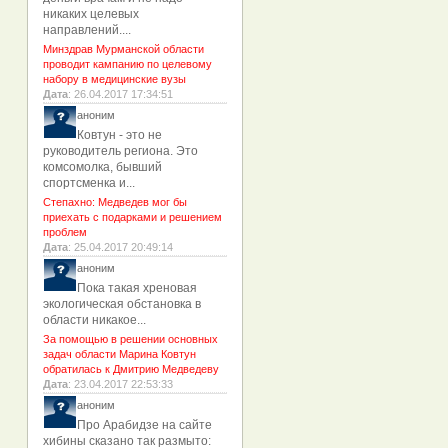
никаких целевых
направлений....
Минздрав Мурманской области
проводит кампанию по целевому
набору в медицинские вузы
Дата
: 26.04.2017 17:34:51
аноним
Ковтун - это не
руководитель региона. Это
комсомолка, бывший
спортсменка и...
Степахно: Медведев мог бы
приехать с подарками и решением
проблем
Дата
: 25.04.2017 20:49:14
аноним
Пока такая хреновая
экологическая обстановка в
области никакое...
За помощью в решении основных
задач области Марина Ковтун
обратилась к Дмитрию Медведеву
Дата
: 23.04.2017 22:53:33
аноним
Про Арабидзе на сайте
хибины сказано так размыто: