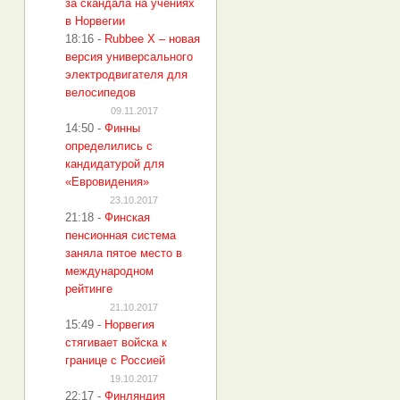
за скандала на учениях
в Норвегии
18:16
-
Rubbee X – новая
версия универсального
электродвигателя для
велосипедов
09.11.2017
14:50
-
Финны
определились с
кандидатурой для
«Евровидения»
23.10.2017
21:18
-
Финская
пенсионная система
заняла пятое место в
международном
рейтинге
21.10.2017
15:49
-
Норвегия
стягивает войска к
границе с Россией
19.10.2017
22:17
-
Финляндия