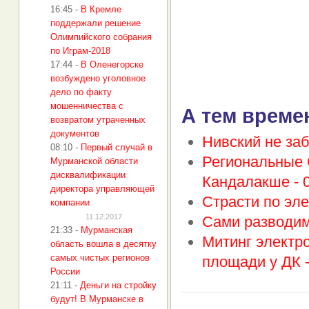
16:45
-
В Кремле
поддержали решение
Олимпийского собрания
по Играм-2018
17:44
-
В Оленегорске
возбуждено уголовное
дело по факту
мошенничества с
А тем време
возвратом утраченных
документов
Нивский не за
08:10
-
Первый случай в
Региональные 
Мурманской области
дисквалификации
Кандалакше -
директора управляющей
Страсти по эле
компании
11.12.2017
Сами разводим
21:33
-
Мурманская
Митинг электр
область вошла в десятку
самых чистых регионов
площади у ДК 
России
21:11
-
Деньги на стройку
будут! В Мурманске в