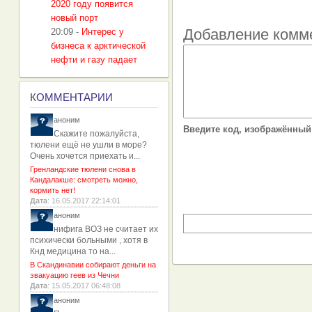
2020 году появится
новый порт
Добавление комм
20:09
-
Интерес у
бизнеса к арктической
нефти и газу падает
К
ОММЕНТАРИИ
аноним
Введите код, изображённый 
Скажите пожалуйста,
тюлени ещё не ушли в море?
Очень хочется приехать и...
Гренландские тюлени снова в
Кандалакше: смотреть можно,
кормить нет!
Дата
: 16.05.2017 22:14:01
аноним
нифига ВОЗ не считает их
психически больными , хотя в
Кнд медицина то на...
В Скандинавии собирают деньги на
эвакуацию геев из Чечни
Дата
: 15.05.2017 06:48:08
аноним