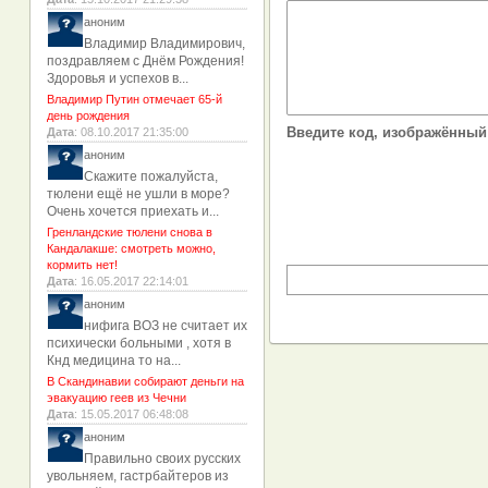
аноним
Владимир Владимирович,
поздравляем с Днём Рождения!
Здоровья и успехов в...
Владимир Путин отмечает 65-й
день рождения
Введите код, изображённый 
Дата
: 08.10.2017 21:35:00
аноним
Скажите пожалуйста,
тюлени ещё не ушли в море?
Очень хочется приехать и...
Гренландские тюлени снова в
Кандалакше: смотреть можно,
кормить нет!
Дата
: 16.05.2017 22:14:01
аноним
нифига ВОЗ не считает их
психически больными , хотя в
Кнд медицина то на...
В Скандинавии собирают деньги на
эвакуацию геев из Чечни
Дата
: 15.05.2017 06:48:08
аноним
Правильно своих русских
увольняем, гастрбайтеров из