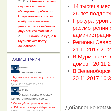
21:11
-
В Апатитах новый
14 тысяч в ме
случай жестокого
обращения с ребенком.
26 лет поддер
Следственный комитет
Прокуратурой 
возбудил уголовное
дело по факту избиения
рассмотрении 
двухлетнего мальчика
администрации
21:02
-
Пожар на судне в
Мурманском порту
Регионы Север
локализован
21.11.2017 21:2
В Мурманске с
К
ОММЕНТАРИИ
домов -
20.11.
аноним
В Зеленоборск
Нанотехнологии...
20.11.2017 16:3
В Мурманске снова кладут асфальт
в снег
Дата
: 30.10.2017 20:45:52
аноним
У дамы сорвало крышу -
так круто поменяла свою...
В Сирии убили примкнувшую к
Добавление комм
ИГИЛ писательницу из Мурманска
Дата
: 15.10.2017 21:29:38