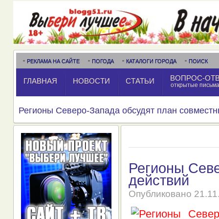
РЕКЛАМА НА САЙТЕ
ПОГОДА
КАТАЛОГИ ГОРОДА
ПОИСК
ВОПРОС-ОТ
ГЛАВНАЯ
НОВОСТИ
СТАТЬИ
открытые письм
Регионы Северо-Запада обсудят план совместн
Регионы Севе
действий
Опубликовано
21.11