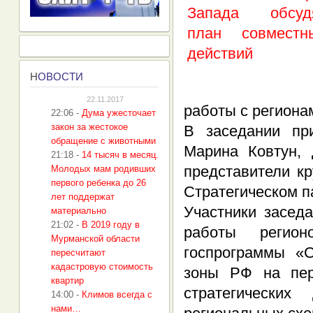
Н
ОВОСТИ
22.11.2017
работы с регионам
22:06
-
Дума ужесточает
закон за жестокое
В заседании пр
обращение с животными
Марина Ковтун, 
21:18
-
14 тысяч в месяц.
представители к
Молодых мам родивших
первого ребенка до 26
Стратегическом п
лет поддержат
Участники засед
материально
21:02
-
В 2019 году в
работы регион
Мурманской области
госпрограммы «С
пересчитают
кадастровую стоимость
зоны РФ на пер
квартир
стратегических
14:00
-
Климов всегда с
нами…