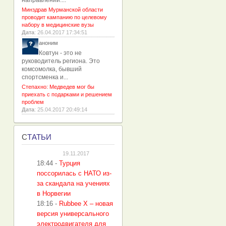
направлений....
Минздрав Мурманской области
проводит кампанию по целевому
набору в медицинские вузы
Дата
: 26.04.2017 17:34:51
аноним
Ковтун - это не
руководитель региона. Это
комсомолка, бывший
спортсменка и...
Степахно: Медведев мог бы
приехать с подарками и решением
проблем
Дата
: 25.04.2017 20:49:14
С
ТАТЬИ
19.11.2017
18:44
-
Турция
поссорилась с НАТО из-
за скандала на учениях
в Норвегии
18:16
-
Rubbee X – новая
версия универсального
электродвигателя для