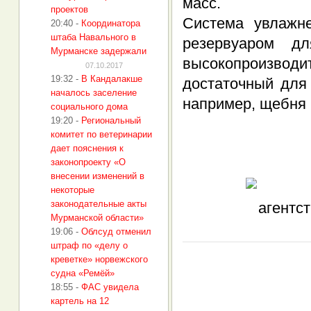
масс.
проектов
Система увлажн
20:40
-
Координатора
штаба Навального в
резервуаром д
Мурманске задержали
высокопроизво
07.10.2017
19:32
-
В Кандалакше
достаточный для
началось заселение
например, щебня 
социального дома
19:20
-
Региональный
комитет по ветеринарии
дает пояснения к
законопроекту «О
внесении изменений в
некоторые
законодательные акты
Мурманской области»
19:06
-
Облсуд отменил
штраф по «делу о
креветке» норвежского
судна «Ремёй»
18:55
-
ФАС увидела
картель на 12