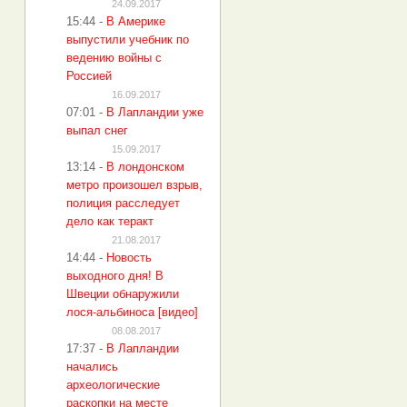
24.09.2017
15:44
-
В Америке
выпустили учебник по
ведению войны с
Россией
16.09.2017
07:01
-
В Лапландии уже
выпал снег
15.09.2017
13:14
-
В лондонском
метро произошел взрыв,
полиция расследует
дело как теракт
21.08.2017
14:44
-
Новость
выходного дня! В
Швеции обнаружили
лося-альбиноса [видео]
08.08.2017
17:37
-
В Лапландии
начались
археологические
раскопки на месте