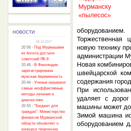
оборудованием.
Н
ОВОСТИ
Торжественная 
08.10.2017
новую технику пр
20:58
-
Под Мурмашами
из болота достали
администрации М
советский ЯК-9
Новая комбиниро
20:48
-
В Финляндии
зарегистрирована
швейцарской ком
мужская беременность
содержания город
20:44
-
Ученые называли
самые неэффективные
При использова
методы лечения и
удаляет с дорог
диагностики
машины может дос
20:50
-
"Бюджет для
граждан". Министерство
Зимой машина ис
финансов Мурманской
оборудованием д
области объявляет о
конкурсе творческих