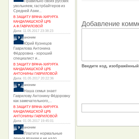
Правильно своих русских
увольняем, гастрбайтеров из
Средней Азии...
В ЗАЩИТУ ВРАЧА-ХИРУРГА
КАНДАЛАКШСКОЙ ЦРБ
Добавление комм
А.Ф.ГАВРИЛОВОЙ
Дата
: 11.05.2017 23:38:23
аноним
Юрий Кузнецов
Гаврилова Антонина
Фёдоровна - хороший
специалист и...
В ЗАЩИТУ ВРАЧА-ХИРУРГА
Введите код, изображённый 
КАНДАЛАКШСКОЙ ЦРБ
АНТОНИНЫ ГАВРИЛОВОЙ
Дата
: 01.05.2017 20:22:36
аноним
Наша семья знает
Гаврилову Антонину Фёдоровну
как замечательного,...
В ЗАЩИТУ ВРАЧА-ХИРУРГА
КАНДАЛАКШСКОЙ ЦРБ
АНТОНИНЫ ГАВРИЛОВОЙ
Дата
: 01.05.2017 19:45:01
аноним
Платите нормальные
деньги врачам и не надо