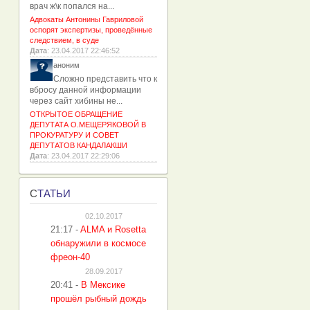
врач ж\к попался на...
Адвокаты Антонины Гавриловой
оспорят экспертизы, проведённые
следствием, в суде
Дата
: 23.04.2017 22:46:52
аноним
Сложно представить что к
вбросу данной информации
через сайт хибины не...
ОТКРЫТОЕ ОБРАЩЕНИЕ
ДЕПУТАТА О.МЕЩЕРЯКОВОЙ В
ПРОКУРАТУРУ И СОВЕТ
ДЕПУТАТОВ КАНДАЛАКШИ
Дата
: 23.04.2017 22:29:06
С
ТАТЬИ
02.10.2017
21:17
-
ALMA и Rosetta
обнаружили в космосе
фреон-40
28.09.2017
20:41
-
В Мексике
прошёл рыбный дождь