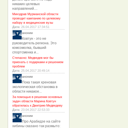
никаких целевых
направлений....
Минздрав Мурманской области
проводит кампанию по целевому
набору в медицинские вузы
Дата
: 26.04.2017 17:34:51
аноним
Ковтун - это не
руководитель региона. Это
комсомолка, бывший
спортсменка и...
Степахно: Медведев мог бы
приехать с подарками и решением
проблем
Дата
: 25.04.2017 20:49:14
аноним
Пока такая хреновая
экологическая обстановка в
области никакое...
За помощью в решении основных
задач области Марина Ковтун
обратилась к Дмитрию Медведеву
Дата
: 23.04.2017 22:53:33
аноним
Про Арабидзе на сайте
хибины сказано так размыто: