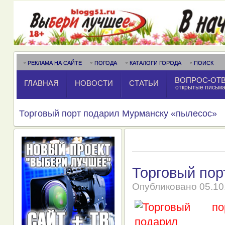
РЕКЛАМА НА САЙТЕ
ПОГОДА
КАТАЛОГИ ГОРОДА
ПОИСК
ВОПРОС-ОТ
ГЛАВНАЯ
НОВОСТИ
СТАТЬИ
открытые письм
Торговый порт подарил Мурманску «пылесос»
Торговый пор
Опубликовано
05.10