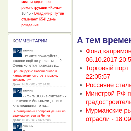
миллиардов при
реконструкции «Колы»
18:45
-
Владимир Путин
отмечает 65-й день
рождения
А тем време
К
ОММЕНТАРИИ
Фонд капремон
аноним
Скажите пожалуйста,
06.10.2017 20:
тюлени ещё не ушли в море?
Очень хочется приехать и...
Торговый порт
Гренландские тюлени снова в
22:05:57
Кандалакше: смотреть можно,
кормить нет!
Россияне стал
Дата
: 16.05.2017 22:14:01
аноним
Минстрой РФ п
нифига ВОЗ не считает их
градостроител
психически больными , хотя в
Кнд медицина то на...
Мурманские ры
В Скандинавии собирают деньги на
эвакуацию геев из Чечни
отрасли -
18.09
Дата
: 15.05.2017 06:48:08
аноним