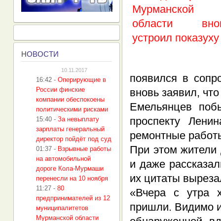
Н
ОВОСТИ
10.11.2017
появился в сопр
16:42
-
Оперирующие в
России финские
вновь заявил, что
компании обеспокоены
Емельянцев поб
политическими рисками
проспекту Лени
15:40
-
За невыплату
зарплаты генеральный
ремонтные работ
директор пойдёт под суд
При этом жители
01:37
-
Взрывные работы
на автомобильной
и даже рассказа
дороге Кола-Мурмаши
их цитаты выреза
перенесли на 10 ноября
11:27
-
80
«Вчера с утра х
предпринимателей из 12
пришли. Видимо и
муниципалитетов
Мурманской области