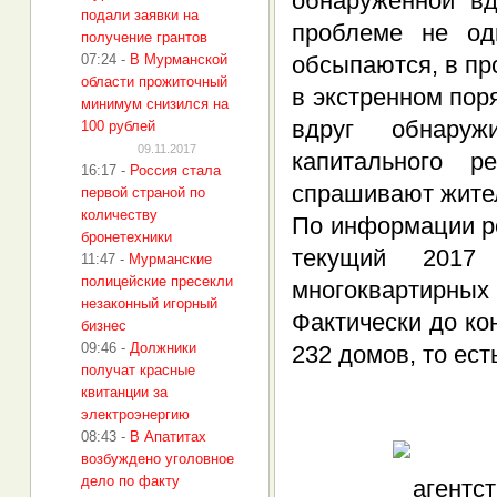
обнаруженной в
подали заявки на
проблеме не од
получение грантов
07:24
-
В Мурманской
обсыпаются, в пр
области прожиточный
в экстренном поря
минимум снизился на
вдруг обнаруж
100 рублей
09.11.2017
капитального р
16:17
-
Россия стала
спрашивают жите
первой страной по
количеству
По информации ре
бронетехники
текущий 2017
11:47
-
Мурманские
полицейские пресекли
многоквартирн
незаконный игорный
Фактически до ко
бизнес
09:46
-
Должники
232 домов, то ест
получат красные
квитанции за
электроэнергию
08:43
-
В Апатитах
возбуждено уголовное
дело по факту