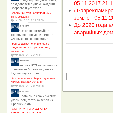
Владимир Владимирович,
05.11.2017 21:1
поздравляем с Днём Рождения!
Здоровья и успехов в...
«Разрекламиро
Владимир Путин отмечает 65-й
земле -
05.11.2
день рождения
Дата
: 08.10.2017 21:35:00
До 2020 года в
аноним
Скажите пожалуйста,
аварийных дом
тюлени ещё не ушли в море?
Очень хочется приехать и...
Гренландские тюлени снова в
Кандалакше: смотреть можно,
кормить нет!
Дата
: 16.05.2017 22:14:01
аноним
нифига ВОЗ не считает их
психически больными , хотя в
Кнд медицина то на...
В Скандинавии собирают деньги на
эвакуацию геев из Чечни
Дата
: 15.05.2017 06:48:08
аноним
Правильно своих русских
увольняем, гастрбайтеров из
Средней Азии...
В ЗАЩИТУ ВРАЧА-ХИРУРГА
КАНДАЛАКШСКОЙ ЦРБ