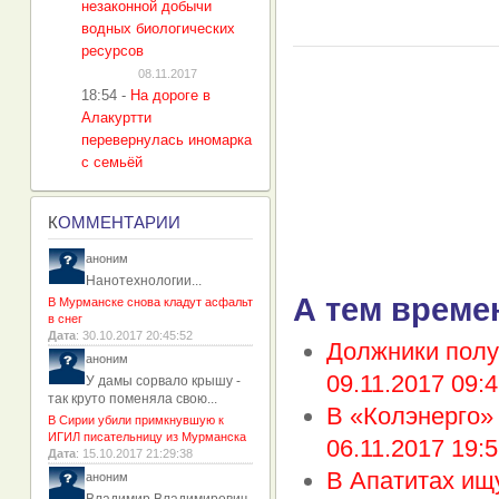
незаконной добычи
водных биологических
ресурсов
08.11.2017
18:54
-
На дороге в
Алакуртти
перевернулась иномарка
с семьёй
К
ОММЕНТАРИИ
аноним
Нанотехнологии...
А тем време
В Мурманске снова кладут асфальт
в снег
Дата
: 30.10.2017 20:45:52
Должники полу
аноним
09.11.2017 09:4
У дамы сорвало крышу -
так круто поменяла свою...
В «Колэнерго»
В Сирии убили примкнувшую к
ИГИЛ писательницу из Мурманска
06.11.2017 19:5
Дата
: 15.10.2017 21:29:38
В Апатитах ищу
аноним