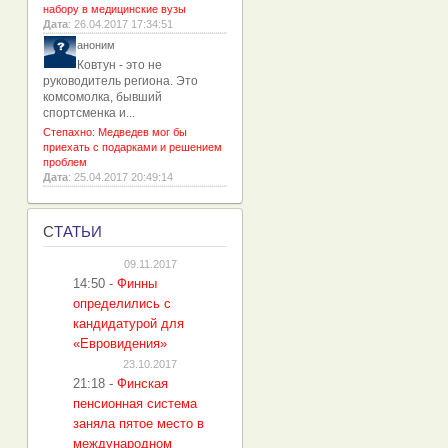
набору в медицинские вузы
Дата
: 26.04.2017 17:34:51
аноним
Ковтун - это не
руководитель региона. Это
комсомолка, бывший
спортсменка и...
Степахно: Медведев мог бы
приехать с подарками и решением
проблем
Дата
: 25.04.2017 20:49:14
С
ТАТЬИ
09.11.2017
14:50
-
Финны
определились с
кандидатурой для
«Евровидения»
23.10.2017
21:18
-
Финская
пенсионная система
заняла пятое место в
международном