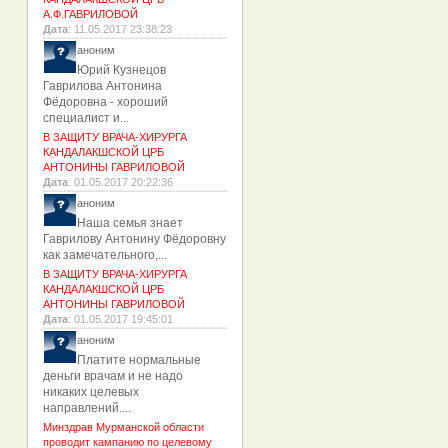
А.Ф.ГАВРИЛОВОЙ
Дата
: 11.05.2017 23:38:23
аноним
Юрий Кузнецов
Гаврилова Антонина
Фёдоровна - хороший
специалист и...
В ЗАЩИТУ ВРАЧА-ХИРУРГА
КАНДАЛАКШСКОЙ ЦРБ
АНТОНИНЫ ГАВРИЛОВОЙ
Дата
: 01.05.2017 20:22:36
аноним
Наша семья знает
Гаврилову Антонину Фёдоровну
как замечательного,...
В ЗАЩИТУ ВРАЧА-ХИРУРГА
КАНДАЛАКШСКОЙ ЦРБ
АНТОНИНЫ ГАВРИЛОВОЙ
Дата
: 01.05.2017 19:45:01
аноним
Платите нормальные
деньги врачам и не надо
никаких целевых
направлений....
Минздрав Мурманской области
проводит кампанию по целевому