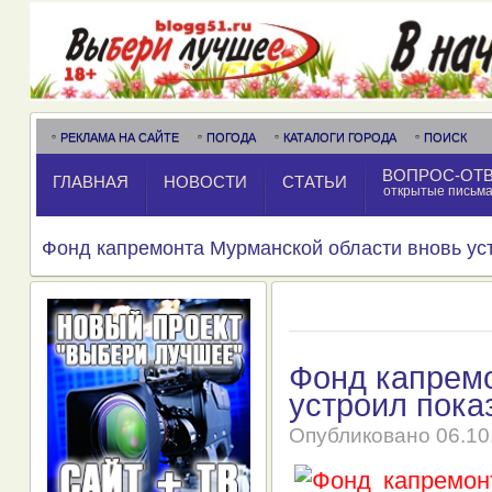
РЕКЛАМА НА САЙТЕ
ПОГОДА
КАТАЛОГИ ГОРОДА
ПОИСК
ВОПРОС-ОТ
ГЛАВНАЯ
НОВОСТИ
СТАТЬИ
открытые письм
Фонд капремонта Мурманской области вновь ус
Фонд капремо
устроил пока
Опубликовано
06.10