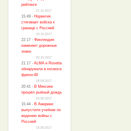
рейтинге
21.10.2017
15:49
-
Норвегия
стягивает войска к
границе с Россией
19.10.2017
22:17
-
Финляндия
изменяет дорожные
знаки
02.10.2017
21:17
-
ALMA и Rosetta
обнаружили в космосе
фреон-40
28.09.2017
20:41
-
В Мексике
прошёл рыбный дождь
24.09.2017
15:44
-
В Америке
выпустили учебник по
ведению войны с
Россией
16.09.2017