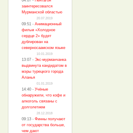
04:07
-
Пентагон
заинтересовался
Мурманской областью
20.07.2019
09:51
-
Анимационный
фильм «Холодное
сердце 2» будет
дублирован на
северносаамском языке
10.01.2019
13:07
-
Экс-мурманчанка
выдвинута кандидатом в
мэры турецкого города
Аланья
01.01.2019
14:40
-
Учёные
обнаружили, что кофе и
алкоголь связаны с
долголетием
28.12.2018
09:13
-
Финны получают
от государства больше,
чем дают