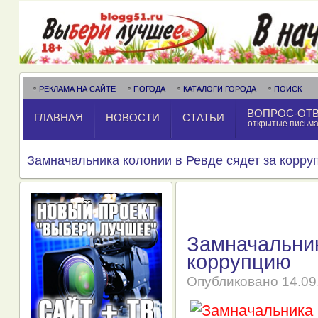
РЕКЛАМА НА САЙТЕ
ПОГОДА
КАТАЛОГИ ГОРОДА
ПОИСК
ВОПРОС-ОТ
ГЛАВНАЯ
НОВОСТИ
СТАТЬИ
открытые письм
Замначальника колонии в Ревде сядет за корру
Замначальник
коррупцию
Опубликовано
14.09