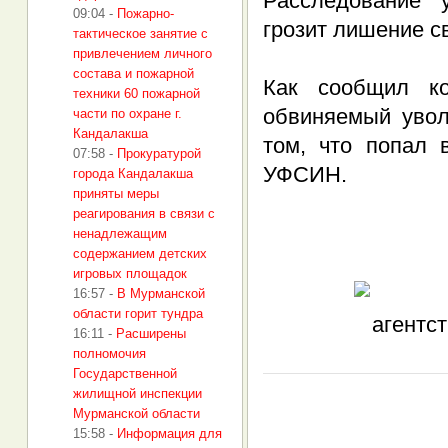
Расследование 
09:04
-
Пожарно-
грозит лишение св
тактическое занятие с
привлечением личного
состава и пожарной
Как сообщил ко
техники 60 пожарной
обвиняемый увол
части по охране г.
Кандалакша
том, что попал 
07:58
-
Прокуратурой
УФСИН.
города Кандалакша
приняты меры
реагирования в связи с
ненадлежащим
содержанием детских
игровых площадок
16:57
-
В Мурманской
области горит тундра
16:11
-
Расширены
полномочия
Государственной
жилищной инспекции
Мурманской области
15:58
-
Информация для