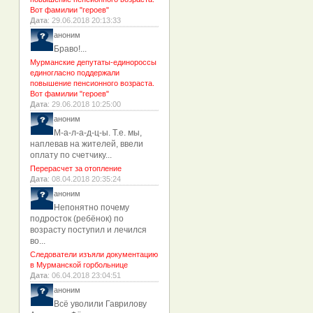
Вот фамилии "героев"
Дата
: 29.06.2018 20:13:33
аноним
Браво!...
Мурманские депутаты-единороссы
единогласно поддержали
повышение пенсионного возраста.
Вот фамилии "героев"
Дата
: 29.06.2018 10:25:00
аноним
М-а-л-а-д-ц-ы. Т.е. мы,
наплевав на жителей, ввели
оплату по счетчику...
Перерасчет за отопление
Дата
: 08.04.2018 20:35:24
аноним
Непонятно почему
подросток (ребёнок) по
возрасту поступил и лечился
во...
Следователи изъяли документацию
в Мурманской горбольнице
Дата
: 06.04.2018 23:04:51
аноним
Всё уволили Гаврилову