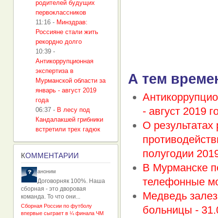
родителей будущих
первоклассников
11:16
-
Минздрав:
Россияне стали жить
рекордно долго
10:39
-
Антикоррупционная
экспертиза в
А тем време
Мурманской области за
январь - август 2019
Антикоррупцио
года
- август 2019 г
06:37
-
В лесу под
Кандалакшей грибники
О результатах
встретили трех гадюк
противодейств
полугодии 2019
К
ОММЕНТАРИИ
В Мурманске п
аноним
телефонные м
Договорняк 100%. Наша
сборная - это дворовая
Медведь залез
команда. То что они...
Сборная России по футболу
больницы -
31.
впервые сыграет в ¼ финала ЧМ