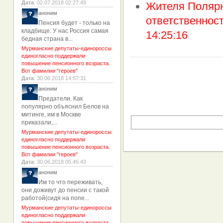
Дата
: 02.07.2018 02:27:49
Жителя Полярн
аноним
ответственнос
Пенсия будет - только на
кладбище. У нас Россия самая
14:25:16
бедная страна в...
Мурманские депутаты-единороссы
единогласно поддержали
повышение пенсионного возраста.
Вот фамилии "героев"
Дата
: 30.06.2018 14:57:31
аноним
Предатели. Как
популярно объяснил Белов на
митинге, им в Москве
приказали,...
Мурманские депутаты-единороссы
единогласно поддержали
повышение пенсионного возраста.
Вот фамилии "героев"
Дата
: 30.06.2018 05:45:43
аноним
Им то что переживать,
они доживут до пенсии с такой
работой(сидя на попе...
Мурманские депутаты-единороссы
единогласно поддержали
повышение пенсионного возраста.