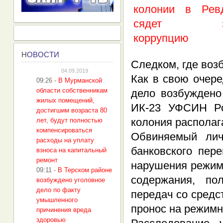
Н
ОВОСТИ
Следком, где воз
04.09.2019
Как в свою очер
09:26
-
В Мурманской
области собственникам
дело возбуждено
жилых помещений,
ИК-23 УФСИН Ро
достигшим возраста 80
колония располаг
лет, будут полностью
компенсироваться
Обвиняемый лич
расходы на уплату
банковского пер
взноса на капитальный
ремонт
нарушения режим
09:11
-
В Терском районе
содержания, по
возбуждено уголовное
дело по факту
передач со средс
умышленного
пронос на режим
причинения вреда
здоровью