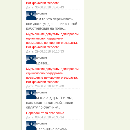
Вот фамилии "героев"
Дата
: 30.06.2018 05:45:43
аноним
Им то что переживать,
они доживут до пенсии с такой
работой(сидя на попе...
Мурманские депутаты-единороссы
единогласно поддержали
повышение пенсионного возраста.
Вот фамилии "героев"
Дата
: 29.06.2018 20:13:33
аноним
Браво!...
Мурманские депутаты-единороссы
единогласно поддержали
повышение пенсионного возраста.
Вот фамилии "героев"
Дата
: 29.06.2018 10:25:00
аноним
М-а-л-а-д-ц-ы. Т.е. мы,
наплевав на жителей, ввели
оплату по счетчику...
Перерасчет за отопление
Дата
: 08.04.2018 20:35:24
аноним
Непонятно почему