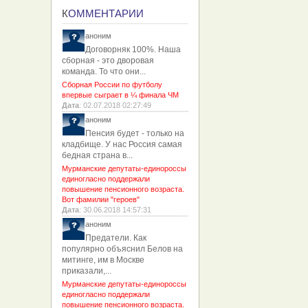
К
ОММЕНТАРИИ
аноним
Договорняк 100%. Наша
сборная - это дворовая
команда. То что они...
Сборная России по футболу
впервые сыграет в ¼ финала ЧМ
Дата
: 02.07.2018 02:27:49
аноним
Пенсия будет - только на
кладбище. У нас Россия самая
бедная страна в...
Мурманские депутаты-единороссы
единогласно поддержали
повышение пенсионного возраста.
Вот фамилии "героев"
Дата
: 30.06.2018 14:57:31
аноним
Предатели. Как
популярно объяснил Белов на
митинге, им в Москве
приказали,...
Мурманские депутаты-единороссы
единогласно поддержали
повышение пенсионного возраста.