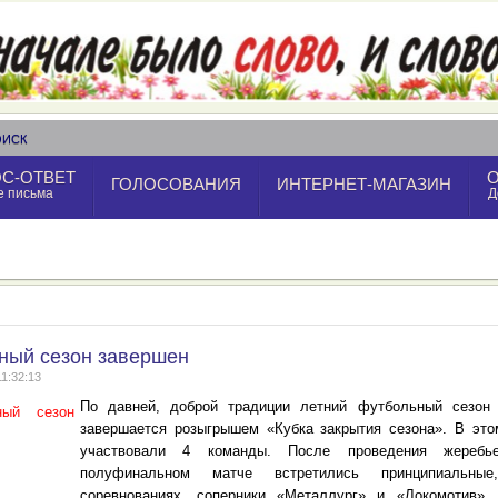
ОИСК
С-ОТВЕТ
ГОЛОСОВАНИЯ
ИНТЕРНЕТ-МАГАЗИН
е письма
Д
ный сезон завершен
11:32:13
По давней, доброй традиции летний футбольный сезон
завершается розыгрышем «Кубка закрытия сезона». В это
участвовали 4 команды. После проведения жеребь
полуфинальном матче встретились принципиальны
соревнованиях, соперники «Металлург» и «Локомотив».