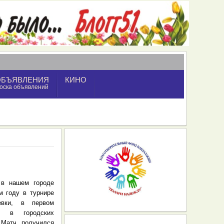
ОБЪЯВЛЕНИЯ
КИНО
оска объявлений
 в нашем городе
м году в турнире
евки, в первом
е, в городских
 Матч получился