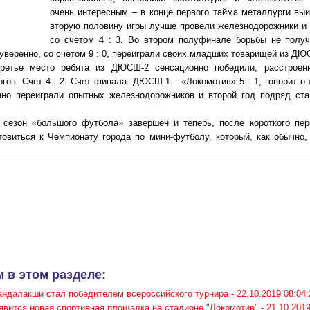
очень интересным – в конце первого тайма металлурги выи
вторую половину игры лучше провели железнодорожники и
со счетом 4 : 3. Во втором полуфинале борьбы не полу
еренно, со счетом 9 : 0, переиграли своих младших товарищей из ДЮ
ретье место ребята из ДЮСШ-2 сенсационно победили, расстрое
гов. Счет 4 : 2. Счет финала: ДЮСШ-1 – «Локомотив» 5 : 1, говорит о
о переиграли опытных железнодорожников и второй год подряд ста
сезон «большого футбола» завершен и теперь, после короткого пер
овиться к Чемпионату города по мини-футболу, который, как обычно, 
 в этом разделе:
андалакши стал победителем всероссийского турнира -
22.10.2019 08:04:
явится новая спортивная площадка на стадионе "Локомотив" -
21.10.2019