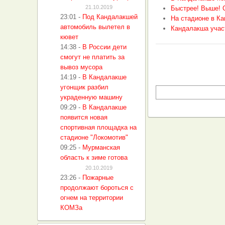
21.10.2019
Быстрее! Выше! 
23:01
-
Под Кандалакшей
На стадионе в Ка
автомобиль вылетел в
Кандалакша участ
кювет
14:38
-
В России дети
смогут не платить за
вывоз мусора
14:19
-
В Кандалакше
угонщик разбил
украденную машину
09:29
-
В Кандалакше
появится новая
спортивная площадка на
стадионе "Локомотив"
09:25
-
Мурманская
область к зиме готова
20.10.2019
23:26
-
Пожарные
продолжают бороться с
огнем на территории
КОМЗа