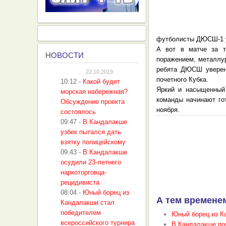
футболисты ДЮСШ-1 ув
А вот в матче за т
Н
ОВОСТИ
поражением, металлур
ребята ДЮСШ уверенн
22.10.2019
почетного Кубка.
10:12
-
Какой будет
Яркий и насыщенный 
морская набережная?
команды начинают гот
Обсуждение проекта
ноября.
состоялось
09:47
-
В Кандалакше
узбек пытался дать
взятку полицейскому
09:43
-
В Кандалакше
осудили 23-летнего
наркоторговца-
рецидивиста
08:04
-
Юный борец из
А тем временем
Кандалакши стал
победителем
Юный борец из К
всероссийского турнира
В Кандалакше по