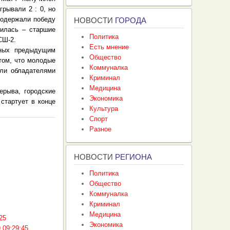
грывали 2 : 0, но
 одержали победу
НОВОСТИ
ГОРОДА
чилась – старшие
Политика
СШ-2.
Есть мнение
нных предыдущим
Общество
 том, что молодые
Коммуналка
ли обладателями
Криминал
Медицина
ерыва, городские
Экономика
стартует в конце
Культура
Спорт
Разное
НОВОСТИ
РЕГИОНА
Политика
Общество
Коммуналка
Криминал
Медицина
25
Экономика
 09:29:45