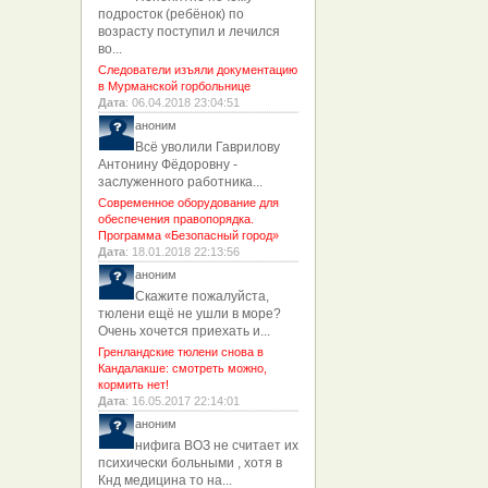
подросток (ребёнок) по
возрасту поступил и лечился
во...
Следователи изъяли документацию
в Мурманской горбольнице
Дата
: 06.04.2018 23:04:51
аноним
Всё уволили Гаврилову
Антонину Фёдоровну -
заслуженного работника...
Современное оборудование для
обеспечения правопорядка.
Программа «Безопасный город»
Дата
: 18.01.2018 22:13:56
аноним
Скажите пожалуйста,
тюлени ещё не ушли в море?
Очень хочется приехать и...
Гренландские тюлени снова в
Кандалакше: смотреть можно,
кормить нет!
Дата
: 16.05.2017 22:14:01
аноним
нифига ВОЗ не считает их
психически больными , хотя в
Кнд медицина то на...