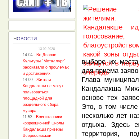
Н
ОВОСТИ
13.02.2020
14:04
-
Во Дворце
выборе их места
Культуры "Металлург"
рассказали о проблемах
для приема заяво
и достижениях
Глава муниципал
14:00
-
Жители
Кандалакши не могут
Кандалакша Мих
пользоваться
основе тех заяв
площадкой для
раздельного сбора
Это, в том числе
мусора
несколько лет на
11:53
-
Воспитанники
коррекционной школы
отдыха. Здесь 
Кандалакши призеры
территория, 
Всероссийской