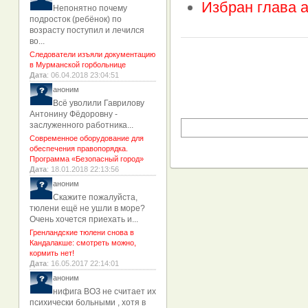
Избран глава 
Непонятно почему
подросток (ребёнок) по
возрасту поступил и лечился
во...
Следователи изъяли документацию
в Мурманской горбольнице
Дата
: 06.04.2018 23:04:51
аноним
Всё уволили Гаврилову
Антонину Фёдоровну -
заслуженного работника...
Современное оборудование для
обеспечения правопорядка.
Программа «Безопасный город»
Дата
: 18.01.2018 22:13:56
аноним
Скажите пожалуйста,
тюлени ещё не ушли в море?
Очень хочется приехать и...
Гренландские тюлени снова в
Кандалакше: смотреть можно,
кормить нет!
Дата
: 16.05.2017 22:14:01
аноним
нифига ВОЗ не считает их
психически больными , хотя в