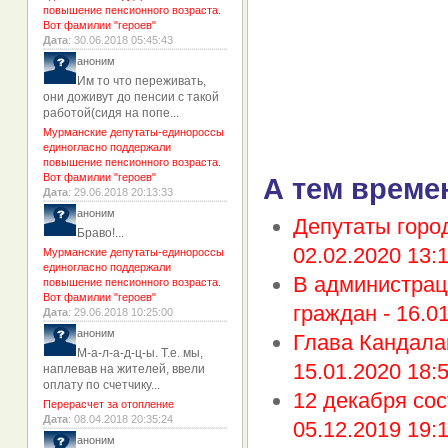
повышение пенсионного возраста.
Вот фамилии "героев"
Дата
: 30.06.2018 05:45:43
аноним
Им то что переживать,
они доживут до пенсии с такой
работой(сидя на попе...
Мурманские депутаты-единороссы
единогласно поддержали
повышение пенсионного возраста.
Вот фамилии "героев"
А тем време
Дата
: 29.06.2018 20:13:33
аноним
Депутаты город
Браво!...
02.02.2020 13:
Мурманские депутаты-единороссы
единогласно поддержали
В администрац
повышение пенсионного возраста.
Вот фамилии "героев"
граждан -
16.0
Дата
: 29.06.2018 10:25:00
аноним
Глава Кандала
М-а-л-а-д-ц-ы. Т.е. мы,
15.01.2020 18:
наплевав на жителей, ввели
оплату по счетчику...
12 декабря со
Перерасчет за отопление
Дата
: 08.04.2018 20:35:24
05.12.2019 19:
аноним