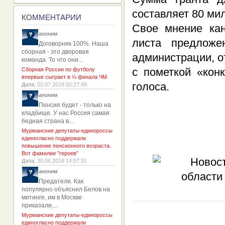
составляет 80 ми
К
ОММЕНТАРИИ
Свое мнение кан
аноним
листа предложе
Договорняк 100%. Наша
сборная - это дворовая
администрации, о
команда. То что они...
с пометкой «кон
Сборная России по футболу
впервые сыграет в ¼ финала ЧМ
голоса.
Дата
: 02.07.2018 02:27:49
аноним
Пенсия будет - только на
кладбище. У нас Россия самая
бедная страна в...
Мурманские депутаты-единороссы
единогласно поддержали
повышение пенсионного возраста.
Вот фамилии "героев"
Дата
: 30.06.2018 14:57:31
аноним
Предатели. Как
популярно объяснил Белов на
митинге, им в Москве
приказали,...
Мурманские депутаты-единороссы
единогласно поддержали