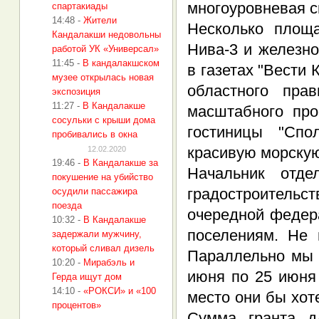
многоуровневая с
спартакиады
14:48
-
Жители
Несколько площа
Кандалакши недовольны
Нива-3 и железн
работой УК «Универсал»
11:45
-
В кандалакшском
в газетах "Вести 
музее открылась новая
областного пра
экспозиция
11:27
-
В Кандалакше
масштабного про
сосульки с крыши дома
гостиницы "Спо
пробивались в окна
красивую морскую
12.02.2020
19:46
-
В Кандалакше за
Начальник отде
покушение на убийство
градостроительс
осудили пассажира
поезда
очередной федер
10:32
-
В Кандалакше
поселениям. Не 
задержали мужчину,
который сливал дизель
Параллельно мы 
10:20
-
Мирабэль и
июня по 25 июня 
Герда ищут дом
14:10
-
«РОКСИ» и «100
место они бы хот
процентов»
Сумма гранта д