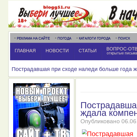
РЕКЛАМА НА САЙТЕ
ПОГОДА
КАТАЛОГИ ГОРОДА
ПОИСК
ВОПРОС-ОТ
ГЛАВНАЯ
НОВОСТИ
СТАТЬИ
открытые письм
Пострадавшая при сходе наледи больше года 
Пострадавшая
ждала компе
Опубликовано
06.06