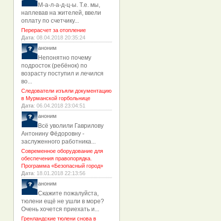
М-а-л-а-д-ц-ы. Т.е. мы,
наплевав на жителей, ввели
оплату по счетчику...
Перерасчет за отопление
Дата
: 08.04.2018 20:35:24
аноним
Непонятно почему
подросток (ребёнок) по
возрасту поступил и лечился
во...
Следователи изъяли документацию
в Мурманской горбольнице
Дата
: 06.04.2018 23:04:51
аноним
Всё уволили Гаврилову
Антонину Фёдоровну -
заслуженного работника...
Современное оборудование для
обеспечения правопорядка.
Программа «Безопасный город»
Дата
: 18.01.2018 22:13:56
аноним
Скажите пожалуйста,
тюлени ещё не ушли в море?
Очень хочется приехать и...
Гренландские тюлени снова в