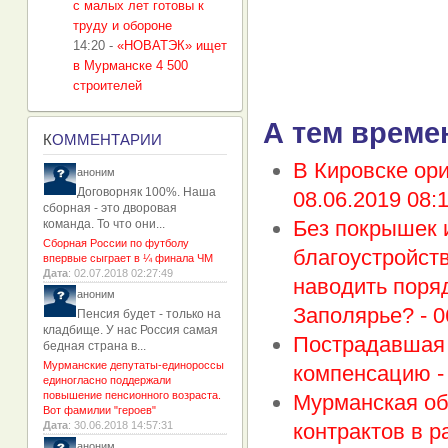
с малых лет готовы к
труду и обороне
14:20
-
«НОВАТЭК» ищет
в Мурманске 4 500
строителей
А тем време
К
ОММЕНТАРИИ
В Кировске ор
аноним
Договорняк 100%. Наша
08.06.2019 08:
сборная - это дворовая
Без покрышек 
команда. То что они...
Сборная России по футболу
благоустройств
впервые сыграет в ¼ финала ЧМ
Дата
: 02.07.2018 02:27:49
наводить поря
аноним
Заполярье? -
0
Пенсия будет - только на
кладбище. У нас Россия самая
Пострадавшая 
бедная страна в...
Мурманские депутаты-единороссы
компенсацию 
единогласно поддержали
повышение пенсионного возраста.
Мурманская об
Вот фамилии "героев"
Дата
: 30.06.2018 14:57:31
контрактов в 
аноним