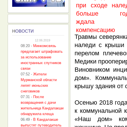
Н
ОВОСТИ
Травмы северянка
12.06.2019
наледи с крыши 
08:20
-
Минкомсвязь
предлагает штрафовать
перелом плечево
за использование
Медики проопери
иностранных спутников
Виновником инц
связи
07:52
-
Жители
дом». Коммунал
Мурманской области
крышу здания от с
лепят июньских
снеговиков
07:31
-
После
Осенью 2018 год
возвращения с дачи
жительница Кандалакши
к коммунальной 
обнаружила клеща
«Наш дом» ком
06:49
-
В Кандалакше
выпустят путеводитель