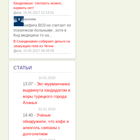
Кандалакше: смотреть можно,
кормить нет!
Дата
: 16.05.2017 22:14:01
аноним
нифига ВОЗ не считает их
психически больными , хотя в
Кнд медицина то на...
В Скандинавии собирают деньги на
эвакуацию геев из Чечни
Дата
: 15.05.2017 06:48:08
С
ТАТЬИ
10.01.2019
13:07
-
Экс-мурманчанка
выдвинута кандидатом в
мэры турецкого города
Аланья
01.01.2019
14:40
-
Учёные
обнаружили, что кофе и
алкоголь связаны с
долголетием