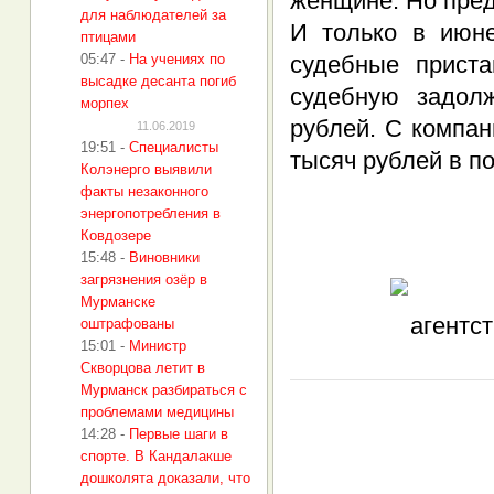
женщине. Но пред
для наблюдателей за
И только в июн
птицами
05:47
-
На учениях по
судебные прист
высадке десанта погиб
судебную задол
морпех
рублей. С компа
11.06.2019
19:51
-
Специалисты
тысяч рублей в по
Колэнерго выявили
факты незаконного
энергопотребления в
Ковдозере
15:48
-
Виновники
загрязнения озёр в
Мурманске
оштрафованы
15:01
-
Министр
Скворцова летит в
Мурманск разбираться с
проблемами медицины
14:28
-
Первые шаги в
спорте. В Кандалакше
дошколята доказали, что