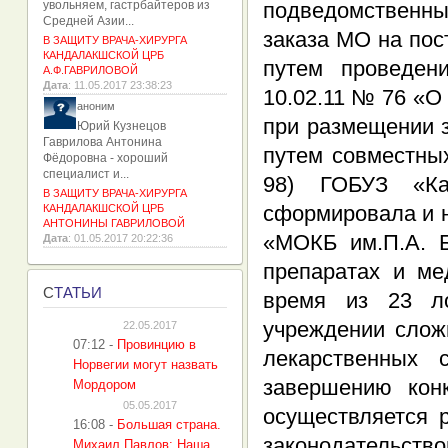
увольняем, гастрбайтеров из
подведомственны
Средней Азии...
заказа МО на пос
В ЗАЩИТУ ВРАЧА-ХИРУРГА
КАНДАЛАКШСКОЙ ЦРБ
путем проведен
А.Ф.ГАВРИЛОВОЙ
Дата
: 11.05.2017 23:38:23
10.02.11 № 76 «О
аноним
при размещении 
Юрий Кузнецов
Гаврилова Антонина
путем совместны
Фёдоровна - хороший
специалист и...
98) ГОБУЗ «Ка
В ЗАЩИТУ ВРАЧА-ХИРУРГА
сформировала и н
КАНДАЛАКШСКОЙ ЦРБ
АНТОНИНЫ ГАВРИЛОВОЙ
«МОКБ им.П.А. Б
Дата
: 01.05.2017 20:22:36
препаратах и ме
С
ТАТЬИ
время из 23 ло
учреждении слож
22.05.2017
07:12
-
Провинцию в
лекарственных 
Норвегии могут назвать
завершению кон
Мордором
05.05.2017
осуществляется 
16:08
-
Большая страна.
законодательство
Михаил Павлов: Наша