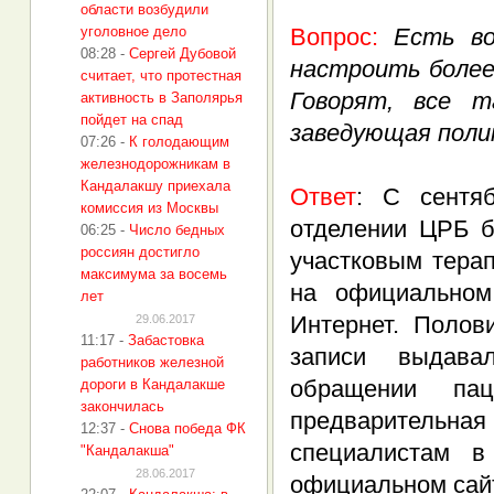
области возбудили
уголовное дело
Вопрос:
Есть во
08:28
-
Сергей Дубовой
настроить более
считает, что протестная
Говорят, все т
активность в Заполярья
пойдет на спад
заведующая полик
07:26
-
К голодающим
железнодорожникам в
Кандалакшу приехала
Ответ
: С сентя
комиссия из Москвы
отделении ЦРБ б
06:25
-
Число бедных
россиян достигло
участковым терап
максимума за восемь
на официальном
лет
Интернет. Полов
29.06.2017
11:17
-
Забастовка
записи выдава
работников железной
обращении па
дороги в Кандалакше
закончилась
предварительна
12:37
-
Снова победа ФК
специалистам в
"Кандалакша"
28.06.2017
официальном сай