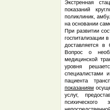
Экстренная ста
показаний круг
поликлиник, амб
на основании са
При развитии со
госпитализации в
доставляется в 
Вопрос о необ
медицинской тра
уровня решает
специалистами 
пациента транс
показаниям
осуще
услуг, предост
психического 
непосредственно