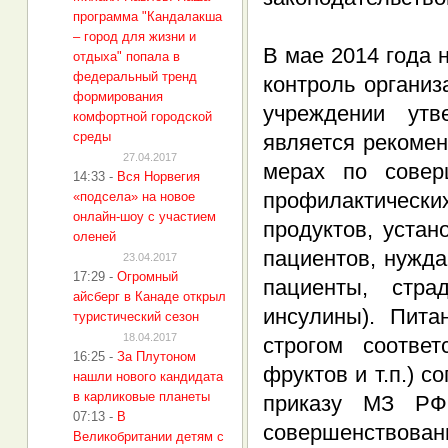
программа "Кандалакша
– город для жизни и
В мае 2014 года 
отдыха" попала в
федеральный тренд
контроль органи
формирования
учреждении утв
комфортной городской
среды
является рекоме
27.04.2017
мерах по совер
14:33
-
Вся Норвегия
профилактическ
«подсела» на новое
онлайн-шоу с участием
продуктов, устан
оленей
пациентов, нужд
23.04.2017
17:29
-
Огромный
пациенты, стр
айсберг в Канаде открыл
инсулины). Пит
туристический сезон
18.04.2017
строгом соотве
16:25
-
За Плутоном
фруктов и т.п.) 
нашли нового кандидата
в карликовые планеты
приказу МЗ Р
07:13
-
В
совершенство
Великобритании детям с