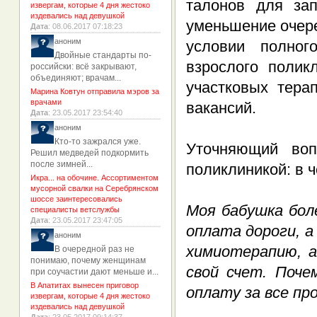
талонов для за
извергам, которые 4 дня жестоко
издевались над девушкой
уменьшение очере
Дата
: 08.06.2017 07:18:23
аноним
условии полног
Двойные стандарты по-
взрослого полик
российски: всё закрывают,
объединяют; врачам...
участковых тера
Марина Ковтун отправила мэров за
врачами
вакансий.
Дата
: 23.05.2017 23:54:40
аноним
Кто-то зажрался уже.
Уточняющий воп
Решил медведей подкормить
после зимней...
поликлиникой: в 
Икра... на обочине. Ассортиментом
мусорной свалки на Серебрянском
шоссе заинтересовались
Моя бабушка бол
специалисты ветслужбы
Дата
: 23.05.2017 23:47:05
оплата дороги, а
аноним
химиотерапию, а
В очередной раз не
понимаю, почему женщинам
свой счет. Поче
при соучастии дают меньше и...
В Апатитах вынесен приговор
оплату за все пр
извергам, которые 4 дня жестоко
издевались над девушкой