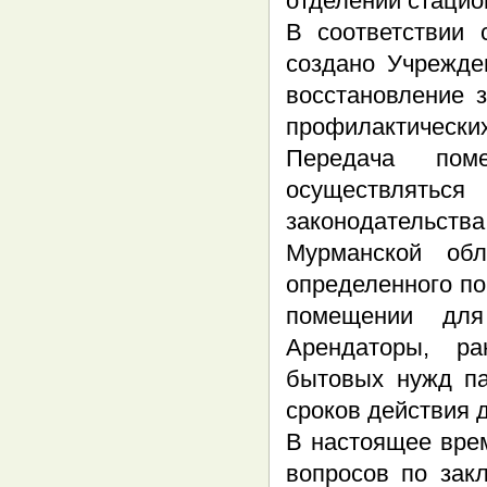
отделений стацио
В соответствии 
создано Учрежде
восстановление 
профилактических
Передача по
осуществлятьс
законодательств
Мурманской обл
определенного по
помещении для
Арендаторы, р
бытовых нужд па
сроков действия 
В настоящее вре
вопросов по зак