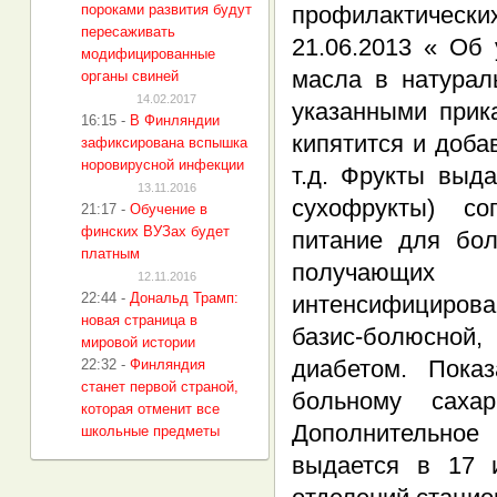
пороками развития будут
профилактически
пересаживать
21.06.2013 « Об
модифицированные
масла в натурал
органы свиней
14.02.2017
указанными прик
16:15
-
В Финляндии
кипятится и доба
зафиксирована вспышка
норовирусной инфекции
т.д. Фрукты выд
13.11.2016
сухофрукты) со
21:17
-
Обучение в
финских ВУЗах будет
питание для бо
платным
получающих 
12.11.2016
22:44
-
Дональд Трамп:
интенсифицирова
новая страница в
базис-болюсной
мировой истории
диабетом. Пока
22:32
-
Финляндия
станет первой страной,
больному саха
которая отменит все
Дополнительное
школьные предметы
выдается в 17 