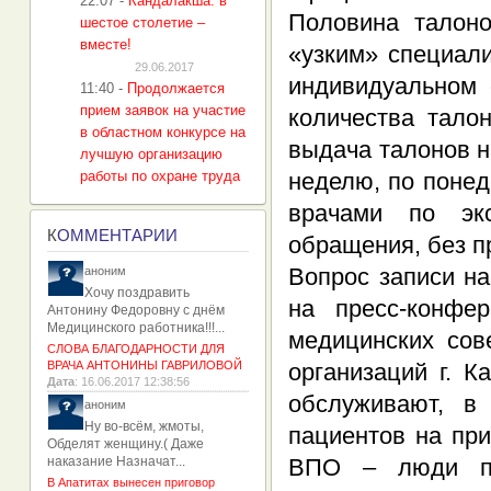
22:07
-
Кандалакша: в
Половина талоно
шестое столетие –
вместе!
«узким» специал
29.06.2017
индивидуальном 
11:40
-
Продолжается
прием заявок на участие
количества тало
в областном конкурсе на
выдача талонов н
лучшую организацию
работы по охране труда
неделю, по поне
врачами по эк
К
ОММЕНТАРИИ
обращения, без п
Вопрос записи н
аноним
Хочу поздравить
на пресс-конфе
Антонину Федоровну с днём
Медицинского работника!!!...
медицинских сов
СЛОВА БЛАГОДАРНОСТИ ДЛЯ
ВРАЧА АНТОНИНЫ ГАВРИЛОВОЙ
организаций г. 
Дата
: 16.06.2017 12:38:56
обслуживают, в
аноним
Ну во-всём, жмоты,
пациентов на пр
Обделят женщину.( Даже
наказание Назначат...
ВПО – люди пен
В Апатитах вынесен приговор