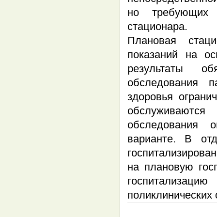
но требующих 
стационара.
Плановая стац
показаний на ос
результаты обя
обследования п
здоровья ограни
обслуживаются
обследования о
варианте. В от
госпитализирова
на плановую гос
госпитализаци
поликлинических 