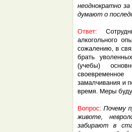
неоднократно за
думают о последс
Ответ:
Сотруд
алкогольного оп
сожалению, в св
брать уволенны
(учебы) основ
своевременное
замалчивания и 
время. Меры буду
Вопрос:
Почему п
животе, неврол
забирают в ста