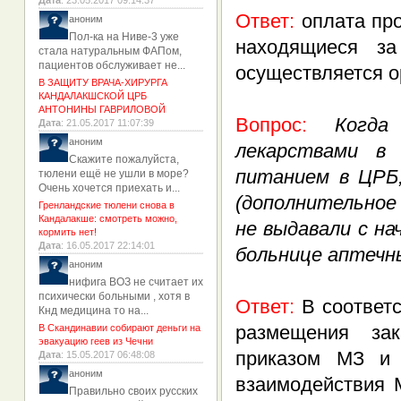
Дата
: 23.05.2017 09:14:37
Ответ
:
оплата про
аноним
Пол-ка на Ниве-3 уже
находящиеся за
стала натуральным ФАПом,
пациентов обслуживает не...
осуществляется о
В ЗАЩИТУ ВРАЧА-ХИРУРГА
КАНДАЛАКШСКОЙ ЦРБ
АНТОНИНЫ ГАВРИЛОВОЙ
Вопрос:
Когда
Дата
: 21.05.2017 11:07:39
аноним
лекарствами в
Скажите пожалуйста,
питанием в ЦРБ,
тюлени ещё не ушли в море?
Очень хочется приехать и...
(дополнительное
Гренландские тюлени снова в
Кандалакше: смотреть можно,
не выдавали с на
кормить нет!
Дата
: 16.05.2017 22:14:01
больнице аптечн
аноним
нифига ВОЗ не считает их
психически больными , хотя в
Ответ:
В соответ
Кнд медицина то на...
размещения зак
В Скандинавии собирают деньги на
эвакуацию геев из Чечни
приказом МЗ и
Дата
: 15.05.2017 06:48:08
аноним
взаимодействия 
Правильно своих русских