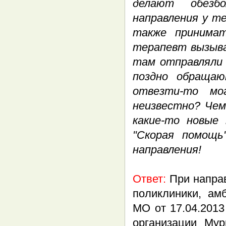
делают обезб
направления у т
также принимат
терапевт вызыва
там отправляли 
поздно обращаю
отвезти-то мо
неизвестно? Чем
какие-то новые
"Скорая помощь
направления!
Ответ
:
При направ
поликлиники, ам
МО от 17.04.201
организации Мур