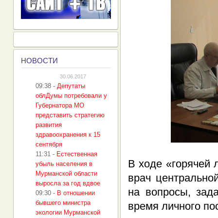
Н
ОВОСТИ
30.06.2017
09:38
-
Депутаты
облДумы потребовали у
Губернатора МО
представить стратегию
развития
здравоохранения к 15
сентября
11:31
-
Естественная
В ходе «горячей 
убыль населения в
Мурманской области
врач центрально
выросла за год вдвое
на вопросы, зад
09:30
-
В отношении
бывшего министра
время личного по
экологии Мурманской