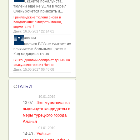
Скажите пожалуйста,
тюлени ещё не ушли в море?
Очень хочется приехать и...
Гренландские тюлени снова в
Кандалакше: смотреть можно,
кормить нет!
Дата
: 16.05.2017 22:14:01
аноним
нифига ВОЗ не считает их
психически больными , хотя в
Кнд медицина то на...
В Скандинавии собирают деньги на
эвакуацию геев из Чечни
Дата
: 15.05.2017 06:48:08
С
ТАТЬИ
10.01.2019
13:07
-
Экс-мурманчанка
выдвинута кандидатом в
мэры турецкого города
Аланья
01.01.2019
14:40
-
Учёные