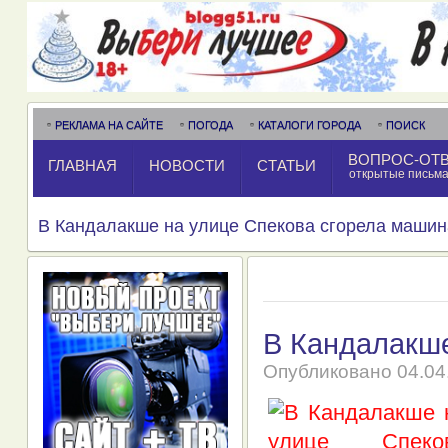
РЕКЛАМА НА САЙТЕ
ПОГОДА
КАТАЛОГИ ГОРОДА
ПОИСК
ВОПРОС-ОТ
ГЛАВНАЯ
НОВОСТИ
СТАТЬИ
открытые письм
В Кандалакше на улице Спекова сгорела машин
В Кандалакше
Опубликовано
04.04