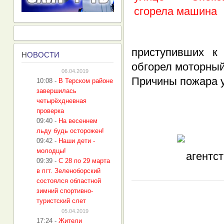
приступивших к
Н
ОВОСТИ
обгорел моторный
06.04.2019
Причины пожара 
10:08
-
В Терском районе
завершилась
четырёхдневная
проверка
09:40
-
На весеннем
льду будь осторожен!
09:42
-
Наши дети -
молодцы!
09:39
-
С 28 по 29 марта
в пгт. Зеленоборский
состоялся областной
зимний спортивно-
туристский слет
05.04.2019
17:24
-
Жители