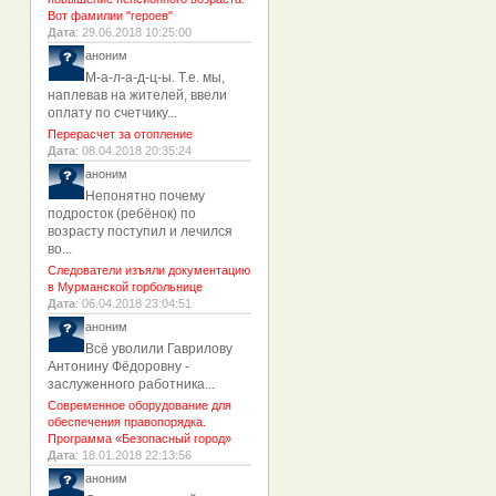
Вот фамилии "героев"
Дата
: 29.06.2018 10:25:00
аноним
М-а-л-а-д-ц-ы. Т.е. мы,
наплевав на жителей, ввели
оплату по счетчику...
Перерасчет за отопление
Дата
: 08.04.2018 20:35:24
аноним
Непонятно почему
подросток (ребёнок) по
возрасту поступил и лечился
во...
Следователи изъяли документацию
в Мурманской горбольнице
Дата
: 06.04.2018 23:04:51
аноним
Всё уволили Гаврилову
Антонину Фёдоровну -
заслуженного работника...
Современное оборудование для
обеспечения правопорядка.
Программа «Безопасный город»
Дата
: 18.01.2018 22:13:56
аноним