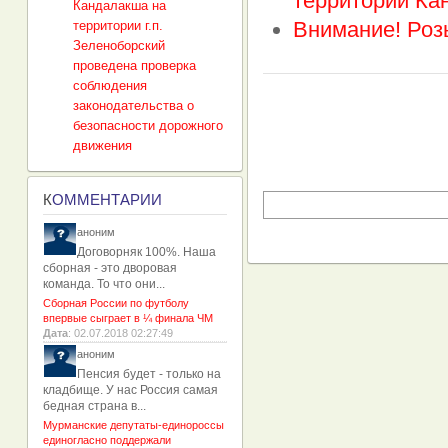
территории Ка
Кандалакша на
Внимание! Роз
территории г.п.
Зеленоборский
проведена проверка
соблюдения
законодательства о
безопасности дорожного
движения
К
ОММЕНТАРИИ
аноним
Договорняк 100%. Наша
сборная - это дворовая
команда. То что они...
Сборная России по футболу
впервые сыграет в ¼ финала ЧМ
Дата
: 02.07.2018 02:27:49
аноним
Пенсия будет - только на
кладбище. У нас Россия самая
бедная страна в...
Мурманские депутаты-единороссы
единогласно поддержали