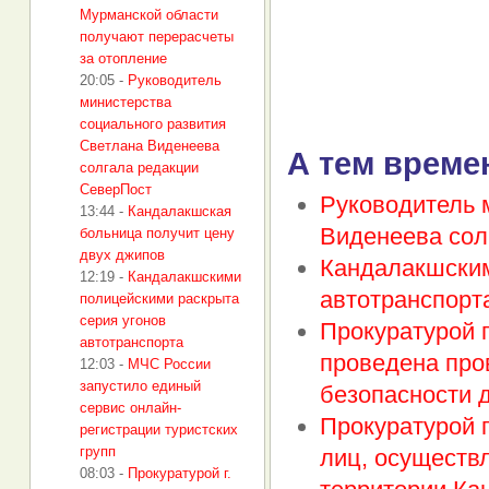
Мурманской области
получают перерасчеты
за отопление
20:05
-
Руководитель
министерства
социального развития
Светлана Виденеева
А тем време
солгала редакции
СеверПост
Руководитель 
13:44
-
Кандалакшская
Виденеева сол
больница получит цену
двух джипов
Кандалакшским
12:19
-
Кандалакшскими
автотранспорт
полицейскими раскрыта
серия угонов
Прокуратурой г
автотранспорта
проведена про
12:03
-
МЧС России
запустило единый
безопасности 
сервис онлайн-
Прокуратурой 
регистрации туристских
групп
лиц, осуществ
08:03
-
Прокуратурой г.