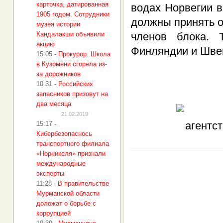
карточка, датированная
водах Норвегии в
1905 годом. Сотрудники
должны принять о
музея истории
Кандалакши объявили
членов блока. 
акцию
Финляндии и Шве
15:05
-
Прокурор: Школа
в Кузомени сгорела из-
за дорожников
10:31
-
Российских
запасников призовут на
два месяца
21.02.2019
15:17
-
Кибербезопаснось
транспортного филиала
«Норникеля» признали
международные
эксперты
11:28
-
В правительстве
Мурманской области
доложат о борьбе с
коррупцией