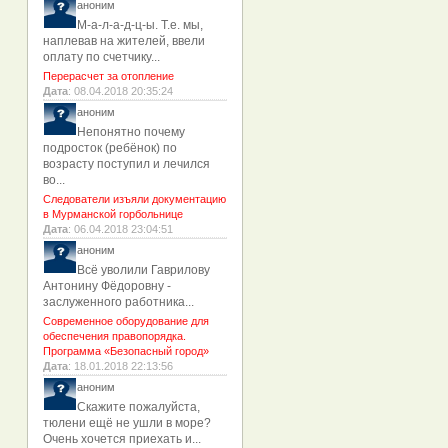
аноним
М-а-л-а-д-ц-ы. Т.е. мы,
наплевав на жителей, ввели
оплату по счетчику...
Перерасчет за отопление
Дата
: 08.04.2018 20:35:24
аноним
Непонятно почему
подросток (ребёнок) по
возрасту поступил и лечился
во...
Следователи изъяли документацию
в Мурманской горбольнице
Дата
: 06.04.2018 23:04:51
аноним
Всё уволили Гаврилову
Антонину Фёдоровну -
заслуженного работника...
Современное оборудование для
обеспечения правопорядка.
Программа «Безопасный город»
Дата
: 18.01.2018 22:13:56
аноним
Скажите пожалуйста,
тюлени ещё не ушли в море?
Очень хочется приехать и...