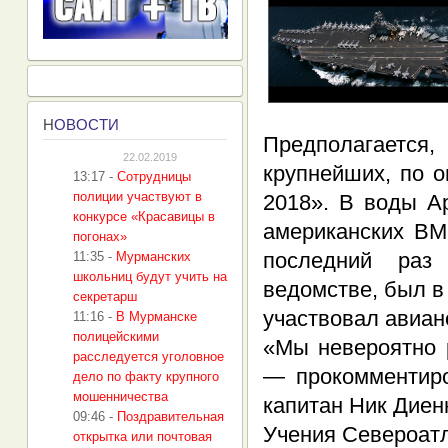
Н
ОВОСТИ
Предполагаетс
22.02.2019
крупнейших, по о
13:17
-
Сотрудницы
полиции участвуют в
2018». В воды А
конкурсе «Красавицы в
американских ВМ
погонах»
последний раз
11:35
-
Мурманских
школьниц будут учить на
ведомстве, был в 
секретарш
участвовал авиа
11:16
-
В Мурманске
полицейскими
«Мы невероятно 
расследуется уголовное
— прокомментиро
дело по факту крупного
мошенничества
капитан Ник Диен
09:46
-
Поздравительная
Учения Североатл
открытка или почтовая