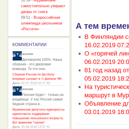
10:39
-
Мурманчане
самостоятельно убирают
дворы от снега
09:51
-
Всероссийская
олимпиада школьников
А тем време
«Россети»
В Финляндии с
16.02.2019 07:
К
ОММЕНТАРИИ
О «горячей лин
аноним
Договорняк 100%. Наша
06.02.2019 20:
сборная - это дворовая
81 год назад о
команда. То что они...
Сборная России по футболу
05.02.2019 18:
впервые сыграет в ¼ финала ЧМ
Дата
: 02.07.2018 02:27:49
На туристичес
аноним
маршрут в Мур
Пенсия будет - только на
кладбище. У нас Россия самая
Объявление дл
бедная страна в...
Мурманские депутаты-единороссы
03.01.2019 18:
единогласно поддержали
повышение пенсионного возраста.
Вот фамилии "героев"
Дата
: 30.06.2018 14:57:31