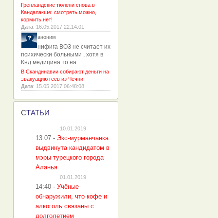
Гренландские тюлени снова в
Кандалакше: смотреть можно,
кормить нет!
Дата
: 16.05.2017 22:14:01
аноним
нифига ВОЗ не считает их
психически больными , хотя в
Кнд медицина то на...
В Скандинавии собирают деньги на
эвакуацию геев из Чечни
Дата
: 15.05.2017 06:48:08
С
ТАТЬИ
10.01.2019
13:07
-
Экс-мурманчанка
выдвинута кандидатом в
мэры турецкого города
Аланья
01.01.2019
14:40
-
Учёные
обнаружили, что кофе и
алкоголь связаны с
долголетием