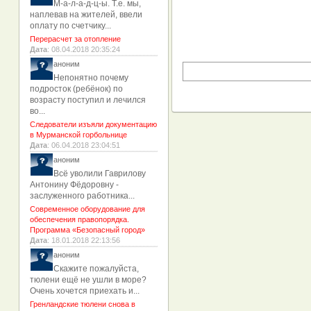
М-а-л-а-д-ц-ы. Т.е. мы,
наплевав на жителей, ввели
оплату по счетчику...
Перерасчет за отопление
Дата
: 08.04.2018 20:35:24
аноним
Непонятно почему
подросток (ребёнок) по
возрасту поступил и лечился
во...
Следователи изъяли документацию
в Мурманской горбольнице
Дата
: 06.04.2018 23:04:51
аноним
Всё уволили Гаврилову
Антонину Фёдоровну -
заслуженного работника...
Современное оборудование для
обеспечения правопорядка.
Программа «Безопасный город»
Дата
: 18.01.2018 22:13:56
аноним
Скажите пожалуйста,
тюлени ещё не ушли в море?
Очень хочется приехать и...
Гренландские тюлени снова в