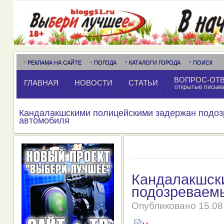
РЕКЛАМА НА САЙТЕ
ПОГОДА
КАТАЛОГИ ГОРОДА
ПОИСК
ВОПРОС-ОТ
ГЛАВНАЯ
НОВОСТИ
СТАТЬИ
открытые письм
Кандалакшскими полицейскими задержан подоз
автомобиля
Кандалакшск
подозреваемы
Опубликовано
15.08