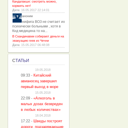
Кандалакше: смотреть можно,
кормить нет!
Дата
: 16.05.2017 22:14:01
аноним
нифига ВОЗ не считает их
психически больными , хотя в
Кнд медицина то на...
В Скандинавии собирают деньги на
эвакуацию геев из Чечни
Дата
: 15.05.2017 06:48:08
С
ТАТЬИ
19.05.2018
09:33
-
Китайский
авианосец завершил
первый выход в море
15.05.2018
22:09
-
«Алкоголь в
малых дозах безвреден
в любых количествах»
18.04.2018
17:22
-
Шведы построят
дороги, подзаряжающие