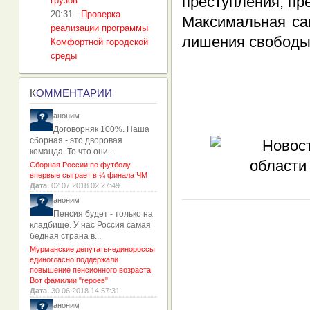
преступления, пре
грузов
20:31
-
Проверка
Максимальная са
реализации программы
лишения свободы 
Комфортной городской
среды
К
ОММЕНТАРИИ
аноним
Договорняк 100%. Наша
сборная - это дворовая
команда. То что они...
Сборная России по футболу
впервые сыграет в ¼ финала ЧМ
Дата
: 02.07.2018 02:27:49
аноним
Пенсия будет - только на
кладбище. У нас Россия самая
бедная страна в...
Мурманские депутаты-единороссы
единогласно поддержали
повышение пенсионного возраста.
Вот фамилии "героев"
Дата
: 30.06.2018 14:57:31
аноним