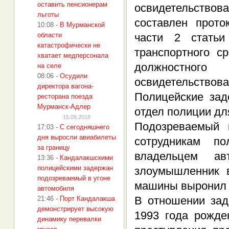
оставить пенсионерам
освидетельствов
льготы
составлен прот
10:08
-
В Мурманской
области
части 2 стать
катастрофически не
транспортного с
хватает медперсонала
должностног
на селе
08:06
-
Осудили
освидетельствова
директора вагона-
Полицейские зад
ресторана поезда
Мурманск-Адлер
отдел полиции дл
15.08.2018
Подозреваемый 
17:03
-
С сегодняшнего
дня выросли авиабилеты
сотрудникам п
за границу
владельцем ав
13:36
-
Кандалакшскими
полицейскими задержан
злоумышленник в
подозреваемый в угоне
машины выронил к
автомобиля
В отношении зад
21:46
-
Порт Кандалакша
демонстрирует высокую
1993 года рожде
динамику перевалки