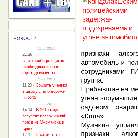
Н
ОВОСТИ
16.08.2018
признаки алко
21:29
-
Электрообогревщикам
автомобиль и пол
необходимо срочно
сотрудниками Г
сдать документы
группа.
15.08.2018
11:20
-
Собрать ученика
Прибывшие на ме
в школу стало дороже
угнан злоумышлен
на 23%
16.08.2018
садовом товарищ
14:14
-
В 2019 году
«Кола».
запустят пассажирский
поезд из Мурманска в
Мужчина, управ
Крым
признаки алк
12:11
-
Власти готовы