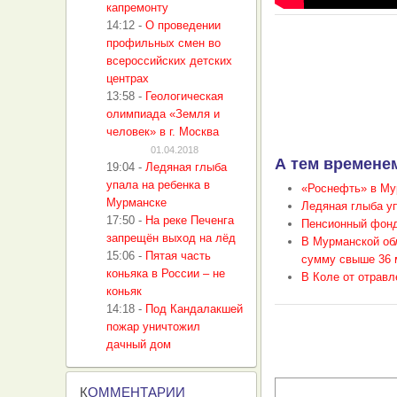
капремонту
14:12
-
О проведении
профильных смен во
всероссийских детских
центрах
13:58
-
Геологическая
олимпиада «Земля и
человек» в г. Москва
01.04.2018
А тем временем
19:04
-
Ледяная глыба
упала на ребенка в
«Роснефть» в Мур
Мурманске
Ледяная глыба уп
17:50
-
На реке Печенга
Пенсионный фонд
запрещён выход на лёд
В Мурманской об
15:06
-
Пятая часть
сумму свыше 36 
коньяка в России – не
В Коле от отравл
коньяк
14:18
-
Под Кандалакшей
пожар уничтожил
дачный дом
К
ОММЕНТАРИИ