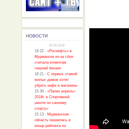
Н
ОВОСТИ
02.04.2018
19:22
-
«Роснефть» в
Мурманске из-за сбоя
считала клиентам
лишний бензин
18:21
-
С первых этажей
жилых домов хотят
убрать кафе и магазины
15:30
-
«Папин апрель»
2018г. в Спортивной
школе по санному
спорту»
15:13
-
Мурманская
область оказалась в
конце рейтинга по