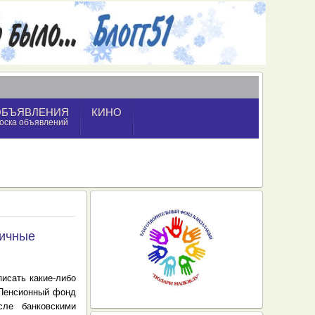
ОБЪЯВЛЕНИЯ
КИНО
оска объявлений
личные
исать какие-либо
 Пенсионный фонд
сле банковскими