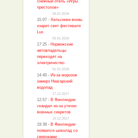
снежный отель «Игры
престолов»
06.01.2018
15:07
-
Хельсинки вновь
озарит свет фестиваля
Lux
05.01.2018
17:25
-
Норвежские
автовладельцы
переходят на
электричество
01.01.2018
14:40
-
Из-за морозов
замерз Ниагарский
водопад
17.12.2017
12:57
-
В Финляндии
скандал из-за утечки
военных секретов
15.12.2017
19:38
-
В Финляндии
появился шоколад со
сверчками