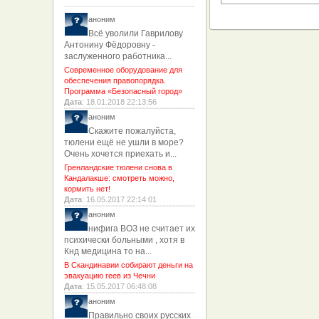
аноним
Всё уволили Гаврилову
Антонину Фёдоровну -
заслуженного работника...
Современное оборудование для
обеспечения правопорядка.
Программа «Безопасный город»
Дата
: 18.01.2018 22:13:56
аноним
Скажите пожалуйста,
тюлени ещё не ушли в море?
Очень хочется приехать и...
Гренландские тюлени снова в
Кандалакше: смотреть можно,
кормить нет!
Дата
: 16.05.2017 22:14:01
аноним
нифига ВОЗ не считает их
психически больными , хотя в
Кнд медицина то на...
В Скандинавии собирают деньги на
эвакуацию геев из Чечни
Дата
: 15.05.2017 06:48:08
аноним
Правильно своих русских