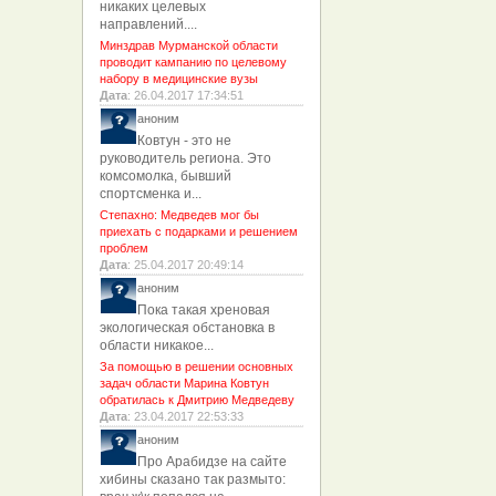
никаких целевых
направлений....
Минздрав Мурманской области
проводит кампанию по целевому
набору в медицинские вузы
Дата
: 26.04.2017 17:34:51
аноним
Ковтун - это не
руководитель региона. Это
комсомолка, бывший
спортсменка и...
Степахно: Медведев мог бы
приехать с подарками и решением
проблем
Дата
: 25.04.2017 20:49:14
аноним
Пока такая хреновая
экологическая обстановка в
области никакое...
За помощью в решении основных
задач области Марина Ковтун
обратилась к Дмитрию Медведеву
Дата
: 23.04.2017 22:53:33
аноним
Про Арабидзе на сайте
хибины сказано так размыто: