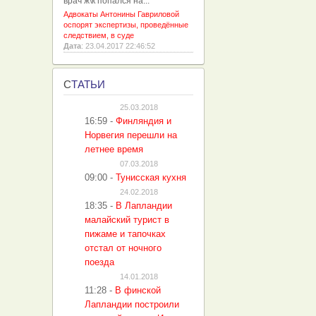
врач ж\к попался на...
Адвокаты Антонины Гавриловой
оспорят экспертизы, проведённые
следствием, в суде
Дата
: 23.04.2017 22:46:52
С
ТАТЬИ
25.03.2018
16:59
-
Финляндия и
Норвегия перешли на
летнее время
07.03.2018
09:00
-
Тунисская кухня
24.02.2018
18:35
-
В Лапландии
малайский турист в
пижаме и тапочках
отстал от ночного
поезда
14.01.2018
11:28
-
В финской
Лапландии построили