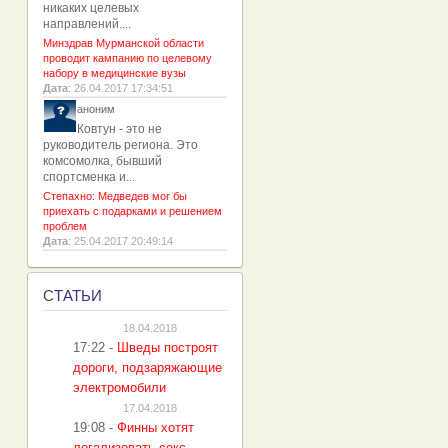
никаких целевых
направлений....
Минздрав Мурманской области
проводит кампанию по целевому
набору в медицинские вузы
Дата
: 26.04.2017 17:34:51
аноним
Ковтун - это не
руководитель региона. Это
комсомолка, бывший
спортсменка и...
Степахно: Медведев мог бы
приехать с подарками и решением
проблем
Дата
: 25.04.2017 20:49:14
С
ТАТЬИ
18.04.2018
17:22
-
Шведы построят
дороги, подзаряжающие
электромобили
17.04.2018
19:08
-
Финны хотят
легализовать секс-