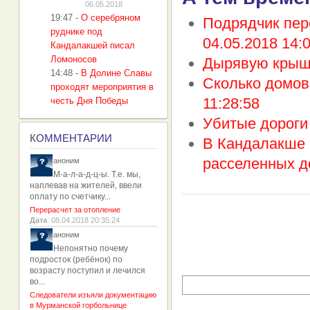
06.05.2018
19:47
-
О серебряном
Подрядчик пер
руднике под
04.05.2018 14:
Кандалакшей писал
Ломоносов
Дырявую крыш
14:48
-
В Долине Славы
Сколько домов
проходят мероприятия в
11:28:58
честь Дня Победы
Убитые дороги
К
ОММЕНТАРИИ
В Кандалакше 
расселенных д
аноним
М-а-л-а-д-ц-ы. Т.е. мы,
наплевав на жителей, ввели
оплату по счетчику...
Перерасчет за отопление
Дата
: 08.04.2018 20:35:24
аноним
Непонятно почему
подросток (ребёнок) по
возрасту поступил и лечился
во...
Следователи изъяли документацию
в Мурманской горбольнице