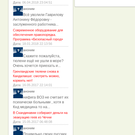
Дата
: 06.04.2018 23:04:51
аноним
Всё уволили Гаврилову
Антонину Фёдоровну -
заслуженного работника...
Современное оборудование для
обеспечения правопорядка.
Программа «Безопасный город»
Дата
: 18.01.2018 22:13:56
аноним
Скажите пожалуйста,
тюлени ещё не ушли в море?
Очень хочется приехать и...
Гренландские тюлени снова в
Кандалакше: смотреть можно,
кормить нет!
Дата
: 16.05.2017 22:14:01
аноним
нифига ВОЗ не считает их
психически больными , хотя в
Кнд медицина то на...
В Скандинавии собирают деньги на
эвакуацию геев из Чечни
Дата
: 15.05.2017 06:48:08
аноним
Правильно своих русских