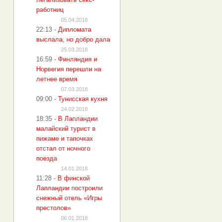
работниц
05.04.2018
22:13
-
Дипломата
выслала, но добро дала
25.03.2018
16:59
-
Финляндия и
Норвегия перешли на
летнее время
07.03.2018
09:00
-
Тунисская кухня
24.02.2018
18:35
-
В Лапландии
малайский турист в
пижаме и тапочках
отстал от ночного
поезда
14.01.2018
11:28
-
В финской
Лапландии построили
снежный отель «Игры
престолов»
06.01.2018