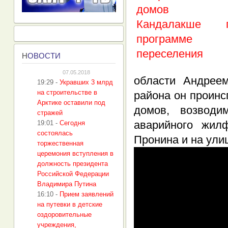
Н
ОВОСТИ
07.05.2018
области Андрее
19:29
-
Укравших 3 млрд
на строительстве в
района он проинс
Арктике оставили под
домов, возводи
стражей
аварийного жил
19:01
-
Сегодня
состоялась
Пронина и на ули
торжественная
церемония вступления в
должность президента
Российской Федерации
Владимира Путина
16:10
-
Прием заявлений
на путевки в детские
оздоровительные
учреждения,