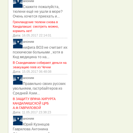
аноним
Скажите пожалуйста,
тюлени ещё не ушли в море?
Очень хочется приехать и...
Гренландские тюлени снова в
Кандалакше: смотреть можно,
кормить нет!
Дата
: 16.05.2017 22:14:01
аноним
нифига ВОЗ не считает их
психически больными , хотя в
Кнд медицина то на...
В Скандинавии собирают деньги на
эвакуацию геев из Чечни
Дата
: 15.05.2017 06:48:08
аноним
Правильно своих русских
увольняем, гастрбайтеров из
Средней Азии...
В ЗАЩИТУ ВРАЧА-ХИРУРГА
КАНДАЛАКШСКОЙ ЦРБ
А.Ф.ГАВРИЛОВОЙ
Дата
: 11.05.2017 23:38:23
аноним
Юрий Кузнецов
Гаврилова Антонина