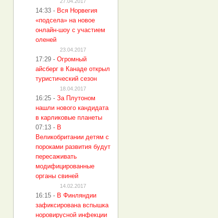
27.04.2017
14:33
-
Вся Норвегия
«подсела» на новое
онлайн-шоу с участием
оленей
23.04.2017
17:29
-
Огромный
айсберг в Канаде открыл
туристический сезон
18.04.2017
16:25
-
За Плутоном
нашли нового кандидата
в карликовые планеты
07:13
-
В
Великобритании детям с
пороками развития будут
пересаживать
модифицированные
органы свиней
14.02.2017
16:15
-
В Финляндии
зафиксирована вспышка
норовирусной инфекции