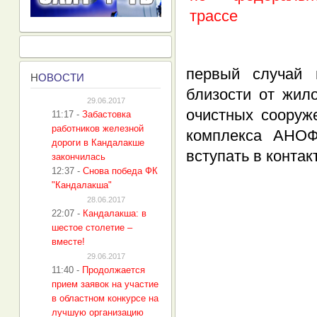
первый случай 
Н
ОВОСТИ
близости от жил
29.06.2017
очистных сооруж
11:17
-
Забастовка
работников железной
комплекса АНОФ
дороги в Кандалакше
вступать в контак
закончилась
12:37
-
Снова победа ФК
"Кандалакша"
28.06.2017
22:07
-
Кандалакша: в
шестое столетие –
вместе!
29.06.2017
11:40
-
Продолжается
прием заявок на участие
в областном конкурсе на
лучшую организацию