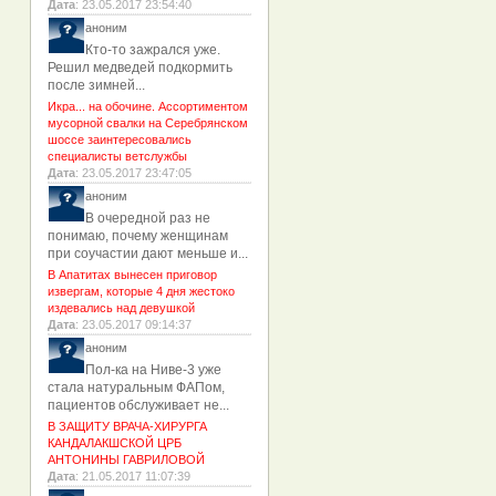
Дата
: 23.05.2017 23:54:40
аноним
Кто-то зажрался уже.
Решил медведей подкормить
после зимней...
Икра... на обочине. Ассортиментом
мусорной свалки на Серебрянском
шоссе заинтересовались
специалисты ветслужбы
Дата
: 23.05.2017 23:47:05
аноним
В очередной раз не
понимаю, почему женщинам
при соучастии дают меньше и...
В Апатитах вынесен приговор
извергам, которые 4 дня жестоко
издевались над девушкой
Дата
: 23.05.2017 09:14:37
аноним
Пол-ка на Ниве-3 уже
стала натуральным ФАПом,
пациентов обслуживает не...
В ЗАЩИТУ ВРАЧА-ХИРУРГА
КАНДАЛАКШСКОЙ ЦРБ
АНТОНИНЫ ГАВРИЛОВОЙ
Дата
: 21.05.2017 11:07:39