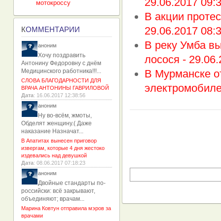
29.06.2017 09:
мотокроссу
В акции протес
29.06.2017 08:
К
ОММЕНТАРИИ
В реку Умба вы
аноним
Хочу поздравить
лосося -
29.06.
Антонину Федоровну с днём
Медицинского работника!!!...
В Мурманске о
СЛОВА БЛАГОДАРНОСТИ ДЛЯ
электромобиле
ВРАЧА АНТОНИНЫ ГАВРИЛОВОЙ
Дата
: 16.06.2017 12:38:56
аноним
Ну во-всём, жмоты,
Обделят женщину.( Даже
наказание Назначат...
В Апатитах вынесен приговор
извергам, которые 4 дня жестоко
издевались над девушкой
Дата
: 08.06.2017 07:18:23
аноним
Двойные стандарты по-
российски: всё закрывают,
объединяют; врачам...
Марина Ковтун отправила мэров за
врачами