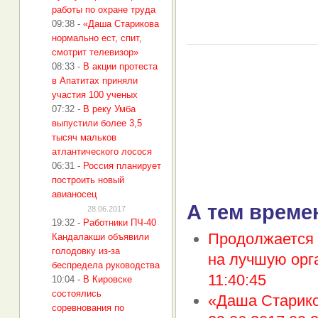
работы по охране труда
09:38
-
«Даша Старикова
нормально ест, спит,
смотрит телевизор»
08:33
-
В акции протеста
в Апатитах приняли
участия 100 ученых
07:32
-
В реку Умба
выпустили более 3,5
тысяч мальков
атлантического лосося
06:31
-
Россия планирует
построить новый
авианосец
А тем време
28.06.2017
19:32
-
Работники ПЧ-40
Продолжается 
Кандалакши объявили
голодовку из-за
на лучшую орг
беспредела руководства
11:40:45
10:04
-
В Кировске
состоялись
«Даша Стариков
соревнования по