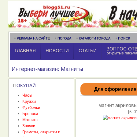
РЕКЛАМА НА САЙТЕ
ПОГОДА
КАТАЛОГИ ГОРОДА
ПОИСК
ВОПРОС-ОТ
ГЛАВНАЯ
НОВОСТИ
СТАТЬИ
открытые письм
Интернет-магазин: Магниты
П
ОКУПАЙ
Для оформления и
Часы
Кружки
магнит акрилов
Футболки
[5_0
Брелоки
Магниты
Значки
Грамоты, открытки и