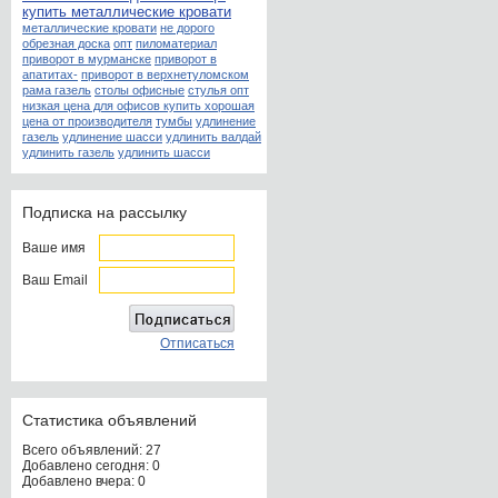
купить металлические кровати
металлические кровати
не дорого
обрезная доска
опт
пиломатериал
приворот в мурманске
приворот в
апатитах-
приворот в верхнетуломском
рама газель
столы офисные
стулья опт
низкая цена для офисов купить хорошая
цена от производителя
тумбы
удлинение
газель
удлинение шасси
удлинить валдай
удлинить газель
удлинить шасси
Подписка на рассылку
Ваше имя
Ваш Email
Отписаться
Статистика объявлений
Всего объявлений: 27
Добавлено сегодня: 0
Добавлено вчера: 0