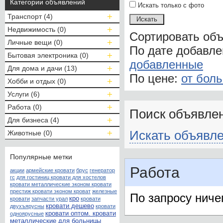
Категории объявлений
Искать только с фото
Транспорт (4)
Недвижимость (0)
Сортировать об
Личные вещи (0)
По дате добавл
Бытовая электроника (0)
добавленные
Для дома и дачи (13)
По цене:
от бол
Хобби и отдых (0)
Услуги (6)
Работа (0)
Поиск объявлен
Для бизнеса (4)
Искать объявле
Животные (0)
Популярные метки
Работа
акции
армейские кровати
брус
генератор
гс
для гостиниц кровати для хостелов
кровати металлические эконом кровати
престиж кровати эконом кроват
железные
По запросу ничег
кро
кровати
запчасти урал
кровати
кровати дешево
двухъярусны
кровати
кровати оптом. кровати
одноярусные
металлические для больницы