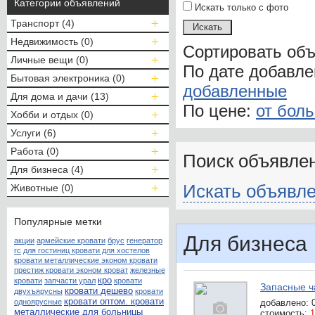
Категории объявлений
Искать только с фото
Транспорт (4)
Недвижимость (0)
Сортировать об
Личные вещи (0)
По дате добавл
Бытовая электроника (0)
добавленные
Для дома и дачи (13)
По цене:
от бол
Хобби и отдых (0)
Услуги (6)
Работа (0)
Поиск объявлен
Для бизнеса (4)
Искать объявле
Животные (0)
Популярные метки
Для бизнеса
акции
армейские кровати
брус
генератор
гс
для гостиниц кровати для хостелов
кровати металлические эконом кровати
престиж кровати эконом кроват
железные
кро
кровати
запчасти урал
кровати
Запасные ч
кровати дешево
двухъярусны
кровати
кровати оптом. кровати
одноярусные
добавлено:
металлические для больницы
стоимость:
1