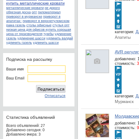
купить металлические кровати
металлические кровати
не дорого
обрезная доска
опт
пиломатериал
приворот в мурманске
приворот в
апатитах-
приворот в верхнетуломском
рама газель
столы офисные
стулья опт
низкая цена для офисов купить хорошая
категория:
Д
цена от производителя
тумбы
удлинение
Апатиты
газель
удлинение шасси
удлинить валдай
удлинить газель
удлинить шасси
AVR регуля
добавлено:
Подписка на рассылку
стоимость:
3
Ваше имя
Ваш Email
Отписаться
категория:
Д
Мурманск
Молдавские
Статистика объявлений
добавлено:
Всего объявлений: 27
стоимость:
9
Добавлено сегодня: 0
Добавлено вчера: 3